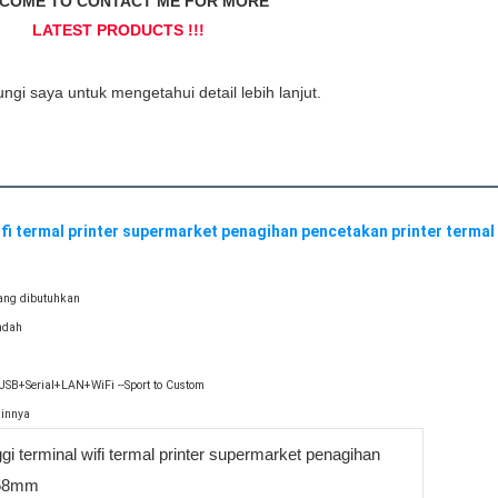
ang dibutuhkan

dah

SB+Serial+LAN+WiFi --Sport to Custom

gi terminal wifi termal printer supermarket penagihan
 58mm