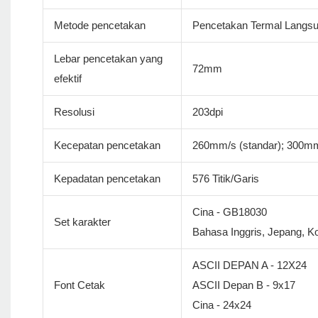
Metode pencetakan
Pencetakan Termal Langs
Lebar pencetakan yang
72mm
efektif
Resolusi
203dpi
Kecepatan pencetakan
260mm/s (standar); 300m
Kepadatan pencetakan
576 Titik/Garis
Cina - GB18030
Set karakter
Bahasa Inggris, Jepang, Ko
ASCII DEPAN A - 12X24
Font Cetak
ASCII Depan B - 9x17
Cina - 24x24