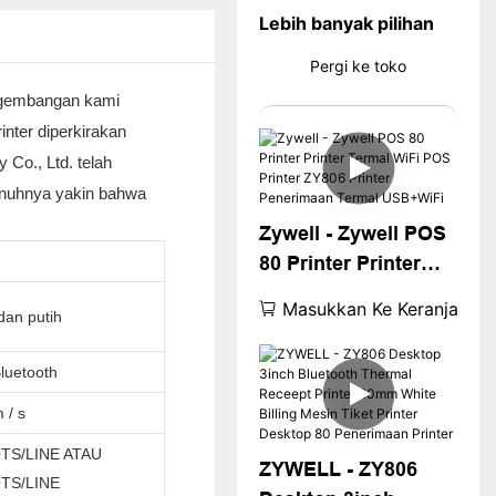
Lebih banyak pilihan
Pergi ke toko
engembangan kami
nter diperkirakan
 Co., Ltd. telah
penuhnya yakin bahwa
Zywell - Zywell POS
m
80 Printer Printer
Termal WiFi POS
Masukkan Ke Keranjang
dan putih
Printer ZY806 Printer
Penerimaan Termal
luetooth
USB+WiFi
 / s
TS/LINE ATAU
ZYWELL - ZY806
TS/LINE