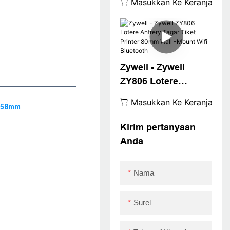
Masukkan Ke Keranjang
Termal untuk
Supermarket
Restoran Bisnis
Kecil ZY806
USB+RS232+LAN
Zywell - Zywell
ZY806 Lotere
Antrery Tagar Tiket
Masukkan Ke Keranjang
Printer 80mm Wall -
Mount Wifi
Kirim pertanyaan
Bluetooth
Anda
Nama
Surel