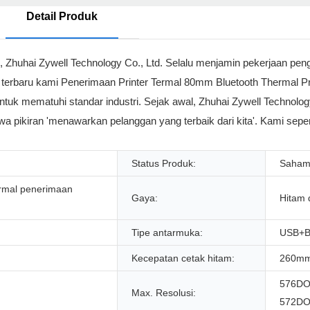
Detail Produk
n, Zhuhai Zywell Technology Co., Ltd. Selalu menjamin pekerjaan p
l terbaru kami Penerimaan Printer Termal 80mm Bluetooth Thermal Pri
ntuk mematuhi standar industri. Sejak awal, Zhuhai Zywell Technology
awa pikiran 'menawarkan pelanggan yang terbaik dari kita'. Kami se
Status Produk:
Saha
termal penerimaan
Gaya:
Hitam 
Tipe antarmuka:
USB+B
Kecepatan cetak hitam:
260mm
576DO
Max. Resolusi:
572DO