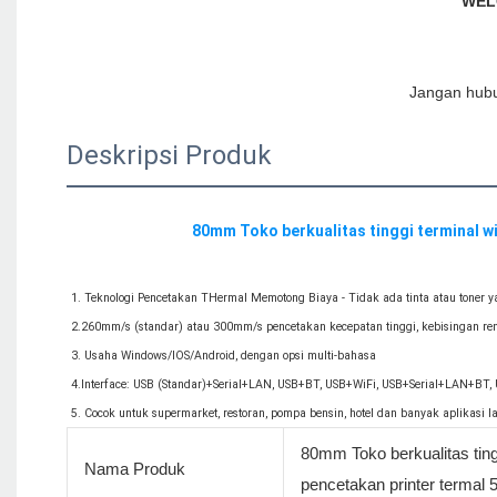
Deskripsi Produk
1. Teknologi Pencetakan THermal Memotong Biaya - Tidak ada tinta atau toner y
2.260mm/s (standar) atau 300mm/s pencetakan kecepatan tinggi, kebisingan ren
3. Usaha Windows/IOS/Android, dengan opsi multi-bahasa

4.Interface: USB (Standar)+Serial+LAN, USB+BT, USB+WiFi, USB+Serial+LAN+BT, U
80mm Toko berkualitas ting
Nama Produk
pencetakan printer termal