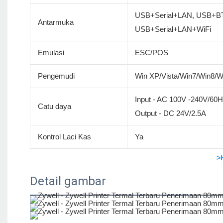
USB+Serial+LAN, USB+BT
Antarmuka
USB+Serial+LAN+WiFi
Emulasi
ESC/POS
Pengemudi
Win XP/Vista/Win7/Win8/
Input - AC 100V -240V/60
Catu daya
Output - DC 24V/2.5A
Kontrol Laci Kas
Ya
>
Detail gambar