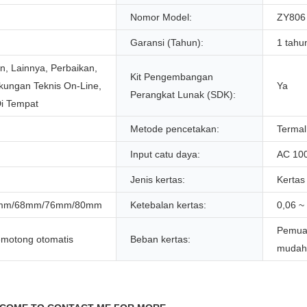
Nomor Model:
ZY806
Garansi (Tahun):
1 tahu
n, Lainnya, Perbaikan,
Kit Pengembangan
kungan Teknis On-Line,
Ya
Perangkat Lunak (SDK):
Di Tempat
Metode pencetakan:
Termal
Input catu daya:
AC 10
Jenis kertas:
Kertas
mm/68mm/76mm/80mm
Ketebalan kertas:
0,06 
Pemuat
emotong otomatis
Beban kertas:
mudah