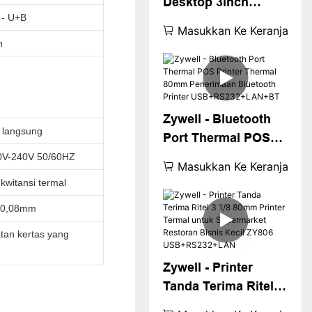
Desktop 3inch
 - U+B
Bluetooth Thermal
Masukkan Ke Keranjang
Receept Printer
n
80mm White Billing
Mesin Tiket Printer
Desktop 80
Penerimaan Printer
Zywell - Bluetooth
 langsung
Port Thermal POS
Printer Thermal
0V-240V 50/60HZ
Masukkan Ke Keranjang
80mm Penerimaan
 kwitansi termal
Bluetooth Printer
~ 0,08mm
USB+RS232+LAN+B
T
an kertas yang
Zywell - Printer
Tanda Terima Ritel 3
1/8 80mm Printer