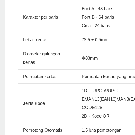
Font A - 48 baris
Karakter per baris
Font B - 64 baris
Cina - 24 baris
Lebar kertas
79,5 ± 0,5mm
Diameter gulungan
Φ83mm
kertas
Pemuatan kertas
Pemuatan kertas yang mu
1D - UPC-A/UPC-
E/JAN13(EAN13)/JAN8(
Jenis Kode
CODE128
2D - Kode QR
Pemotong Otomatis
1,5 juta pemotongan