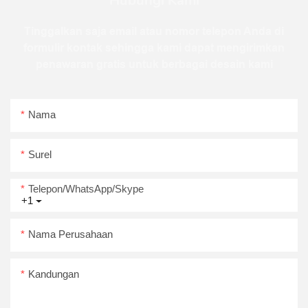
Hubungi Kami
Tinggalkan saja email atau nomor telepon Anda di
formulir kontak sehingga kami dapat mengirimkan
penawaran gratis untuk berbagai desain kami
Nama
Surel
Telepon/WhatsApp/Skype
+1
Nama Perusahaan
Kandungan