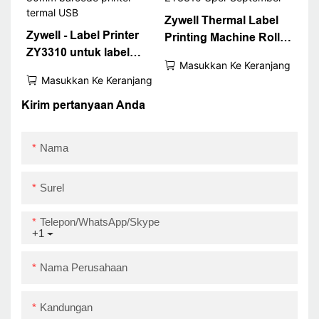
Zywell Thermal Label
Zywell - Label Printer
Printing Machine Roll
ZY3310 untuk label
Sticker Printer Produk
Masukkan Ke Keranjang
transportasi dan
Harga Tag Barcode
Masukkan Ke Keranjang
pengemasan iOS
Printer ZY3310 Uper
android 80mm barcode
Kirim pertanyaan Anda
September
printer termal USB
Nama
Surel
Telepon/WhatsApp/Skype
+1
Nama Perusahaan
Kandungan