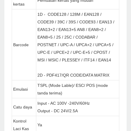
Pemuatan kertas yang mudah
kertas
1D - CODE128 / 128M / EAN128 /
CODE39 / 39C / 39S / CODE93 / EAN13 /
EAN13+2 / EAN13+5 AN8 / EAN8+2 /
EAN8+5 / 25 / 25C / CODABAR /
Barcode
POSTNET / UPC-A / UPCA+2 / UPCA+5 /
UPC-E / UPCE+2 / UPC-E+5 / CPOST /
MSI / MSIC / PLESSEY / ITF14 / EAN14
2D - PDF417/QR CODE/DATA MATRIX
TSPL (Mode Lable)/ ESC/ POS (mode
Emulasi
tanda terima)
Input - AC 100V -240V/60Hz
Catu daya
Output - DC 24V/2.5A
Kontrol
Ya
Laci Kas