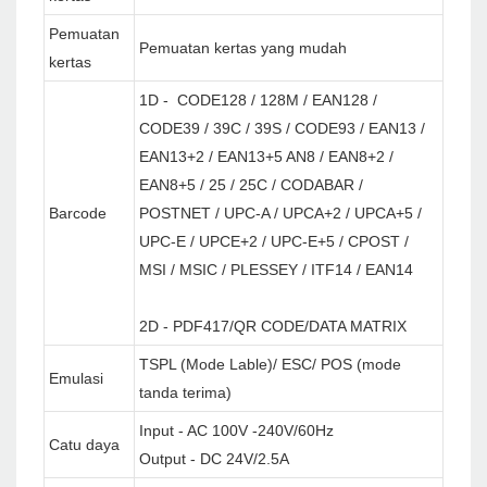
Pemuatan
Pemuatan kertas yang mudah
kertas
1D - CODE128 / 128M / EAN128 /
CODE39 / 39C / 39S / CODE93 / EAN13 /
EAN13+2 / EAN13+5 AN8 / EAN8+2 /
EAN8+5 / 25 / 25C / CODABAR /
Barcode
POSTNET / UPC-A / UPCA+2 / UPCA+5 /
UPC-E / UPCE+2 / UPC-E+5 / CPOST /
MSI / MSIC / PLESSEY / ITF14 / EAN14
2D - PDF417/QR CODE/DATA MATRIX
TSPL (Mode Lable)/ ESC/ POS (mode
Emulasi
tanda terima)
Input - AC 100V -240V/60Hz
Catu daya
Output - DC 24V/2.5A