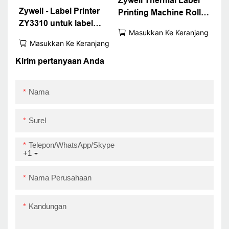
Zywell Thermal Label
Zywell - Label Printer
Printing Machine Roll
ZY3310 untuk label
Sticker Printer Produk
Masukkan Ke Keranjang
transportasi dan
Harga Tag Barcode
Masukkan Ke Keranjang
pengemasan iOS
Printer ZY3310 Uper
android 80mm barcode
Kirim pertanyaan Anda
September
printer termal USB
Nama
Surel
Telepon/WhatsApp/Skype
+1
Nama Perusahaan
Kandungan