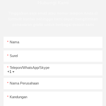
Hubungi Kami
Tinggalkan saja email atau nomor telepon Anda di
formulir kontak sehingga kami dapat mengirimkan
penawaran gratis untuk berbagai desain kami
Nama
Surel
Telepon/WhatsApp/Skype
+1
Nama Perusahaan
Kandungan