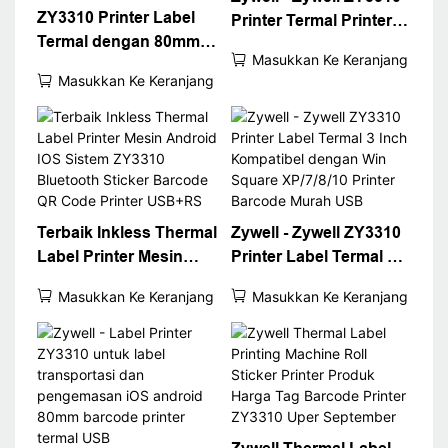
ZY3310 Printer Label
Printer Termal Printer
Termal dengan 80mm 3
Termal Printer Pos
Masukkan Ke Keranjang
Inch Label Barcode
80mm 3 "Printer Label
Masukkan Ke Keranjang
Printer USB Port WiFi
Termal USB+WiFi
Inter Kemasan Label
Printer Stiker
Terbaik Inkless Thermal
Zywell - Zywell ZY3310
Label Printer Mesin
Printer Label Termal 3
Android IOS Sistem
Inch Kompatibel
Masukkan Ke Keranjang
Masukkan Ke Keranjang
ZY3310 Bluetooth
dengan Win Square
Sticker Barcode QR
XP/7/8/10 Printer
Code Printer USB+RS
Barcode Murah USB