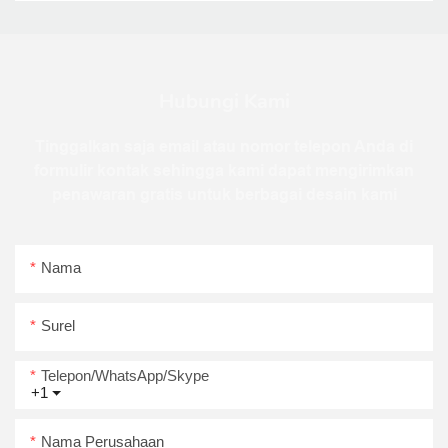
Hubungi Kami
Tinggalkan saja email atau nomor telepon Anda di
formulir kontak sehingga kami dapat mengirimkan
penawaran gratis untuk berbagai desain kami
Nama
Surel
Telepon/WhatsApp/Skype
+1
Nama Perusahaan