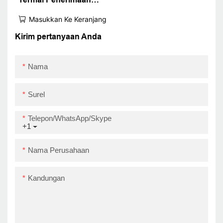
Auto Pemotong Auto
Masukkan Ke Keranjang
Pos System Impresora
80mm Printer Tiket 3
Kirim pertanyaan Anda
Inci USB+LAN
Nama
Surel
Telepon/WhatsApp/Skype
+1
Nama Perusahaan
Kandungan