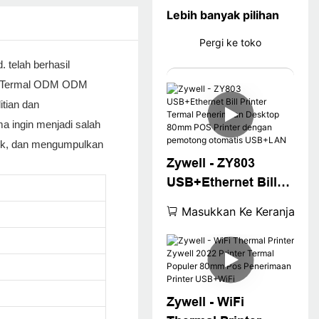
Lebih banyak pilihan
Pergi ke toko
 telah berhasil
an Termal ODM ODM
tian dan
ma ingin menjadi salah
duk, dan mengumpulkan
Zywell - ZY803
USB+Ethernet Bill
Printer Termal
Masukkan Ke Keranjang
Penerimaan Desktop
80mm POS Printer
dengan pemotong
otomatis USB+LAN
Zywell - WiFi