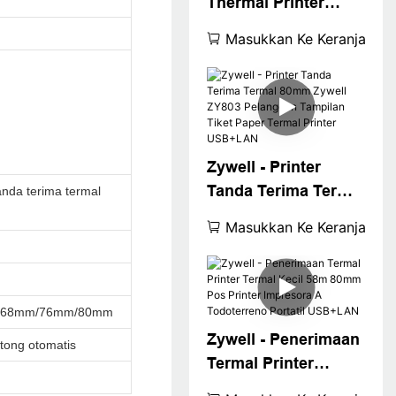
Thermal Printer
Zywell 2022 Printer
Masukkan Ke Keranjang
Termal Populer
80mm Pos
Penerimaan Printer
USB+WiFi
Zywell - Printer
Tanda Terima Termal
tanda terima termal
80mm Zywell ZY803
Masukkan Ke Keranjang
Pelanggan Tampilan
Tiket Paper Termal
Printer USB+LAN
/68mm/76mm/80mm
Zywell - Penerimaan
tong otomatis
Termal Printer
Termal Kecil 58m