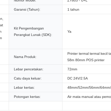
Nomor Model:
ZY803 - U+L
Garansi (Tahun):
1 tahun
n,
at
Kit Pengembangan
n
Ya
Perangkat Lunak (SDK):
an
Printer termal termal kecil 
Nama Produk:
58m 80mm POS printer
Lebar pencetakan:
72mm
Catu daya keluar:
DC 24V/2.5A
Lebar kertas:
48mm/52mm/56mm/64mm
Potongan kertas:
Air mata manual atau pemo