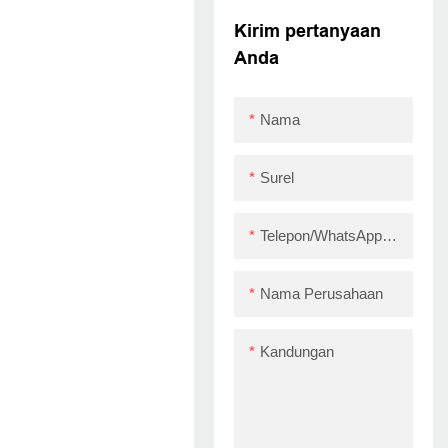
POS PRINTER
Kirim pertanyaan
TERMAL TERMAL
Anda
POS80 DI STOK
USB+LAN
Nama
Surel
Telepon/WhatsApp/Skype
Nama Perusahaan
Kandungan