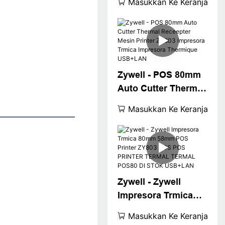
Masukkan Ke Keranjang
80mm Pos Printer
Impresora A
Todoterreno Portatil
USB+LAN
Zywell - POS 80mm
Auto Cutter Thermal
Receepter Mesin
Masukkan Ke Keranjang
Printer ZY803
Impresora Trmica
Impresora
Thermique
USB+LAN
Zywell - Zywell
Impresora Trmica
80mm 58mm POS
Masukkan Ke Keranjang
Printer ZY803 POS