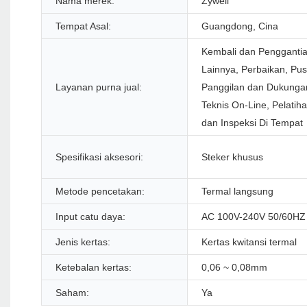
Nama merek:
Zywell
Tempat Asal:
Guangdong, Cina
Kembali dan Penggantia
Lainnya, Perbaikan, Pus
Layanan purna jual:
Panggilan dan Dukunga
Teknis On-Line, Pelatih
dan Inspeksi Di Tempat
Spesifikasi aksesori:
Steker khusus
Metode pencetakan:
Termal langsung
Input catu daya:
AC 100V-240V 50/60HZ
Jenis kertas:
Kertas kwitansi termal
Ketebalan kertas:
0,06 ~ 0,08mm
Saham:
Ya