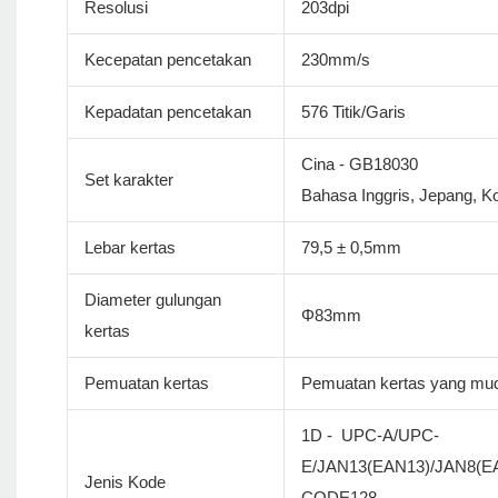
Resolusi
203dpi
Kecepatan pencetakan
230mm/s
Kepadatan pencetakan
576 Titik/Garis
Cina - GB18030
Set karakter
Bahasa Inggris, Jepang, Ko
Lebar kertas
79,5 ± 0,5mm
Diameter gulungan
Φ83mm
kertas
Pemuatan kertas
Pemuatan kertas yang mu
1D - UPC-A/UPC-
E/JAN13(EAN13)/JAN8(
Jenis Kode
CODE128