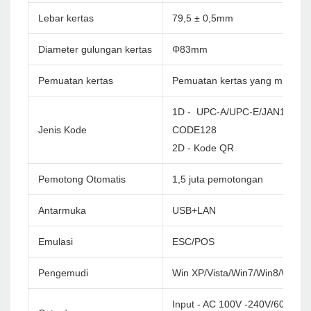
Lebar kertas
79,5 ± 0,5mm
Diameter gulungan kertas
Φ83mm
Pemuatan kertas
Pemuatan kertas yang mudah
1D - UPC-A/UPC-E/JAN13(EA
Jenis Kode
CODE128
2D - Kode QR
Pemotong Otomatis
1,5 juta pemotongan
Antarmuka
USB+LAN
Emulasi
ESC/POS
Pengemudi
Win XP/Vista/Win7/Win8/Win1
Input - AC 100V -240V/60Hz