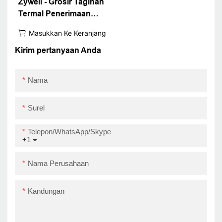
Zywell - Grosir Tagihan
Termal Penerimaan
Auto Pemotong Auto
Masukkan Ke Keranjang
Pos System Impresora
80mm Printer Tiket 3
Kirim pertanyaan Anda
Inci USB+LAN
Nama
Surel
Telepon/WhatsApp/Skype
+1
Nama Perusahaan
Kandungan