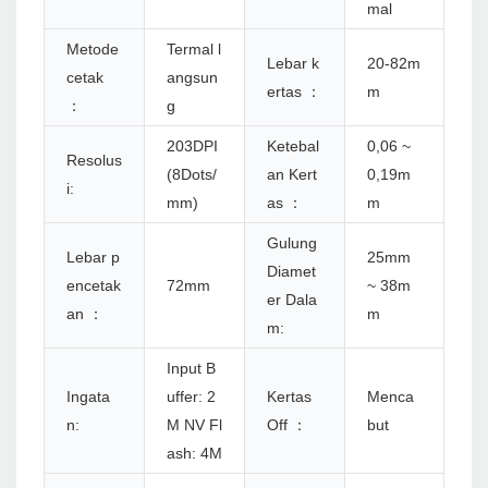
mal
Metode
Termal l
Lebar k
20-82m
cetak
angsun
ertas ：
m
：
g
203DPI
Ketebal
0,06 ~
Resolus
(8Dots/
an Kert
0,19m
i:
mm)
as ：
m
Gulung
Lebar p
25mm
Diamet
encetak
72mm
~ 38m
er Dala
an ：
m
m:
Input B
Ingata
uffer: 2
Kertas
Menca
n:
M NV Fl
Off ：
but
ash: 4M