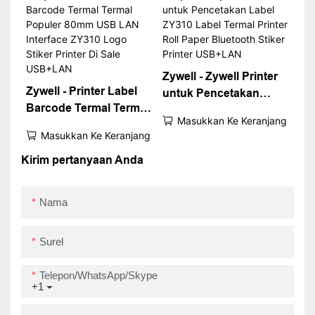
USB
ZY310 Printer
USB+WiFi
Zywell - Zywell Printer
Zywell - Printer Label
untuk Pencetakan
Barcode Termal Termal
Label ZY310 Label
Masukkan Ke Keranjang
Populer 80mm USB
Termal Printer Roll
Masukkan Ke Keranjang
LAN Interface ZY310
Paper Bluetooth Stiker
Logo Stiker Printer Di
Kirim pertanyaan Anda
Printer USB+LAN
Sale USB+LAN
Nama
Surel
Telepon/WhatsApp/Skype
+1