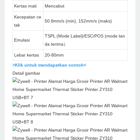
Kertas mati
Mencabut
Kecepatan ce
50.8mm/s (min), 152mm/s (maks)
tak
TSPL (Mode Label)/ESC/POS (mode tan
Emulasi
da terima）
Lebar kertas
20-80mm
>Klik untuk mendapatkan contoh<
Detail gambar