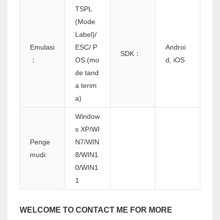
TSPL
(Mode
Label)/
Emulasi
ESC/ P
Androi
SDK：
：
OS (mo
d, iOS
de tand
a terim
a)
Window
s XP/WI
Penge
N7/WIN
mudi:
8/WIN1
0/WIN1
1
WELCOME TO CONTACT ME FOR MORE