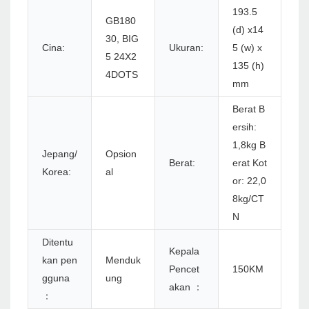
193.5
GB180
(d) x14
30, BIG
Cina:
Ukuran:
5 (w) x
5 24X2
135 (h)
4DOTS
mm
Berat B
ersih:
1,8kg B
Jepang/
Opsion
Berat:
erat Kot
Korea:
al
or: 22,0
8kg/CT
N
Ditentu
Kepala
kan pen
Menduk
Pencet
150KM
gguna
ung
akan ：
：