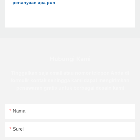
pertanyaan apa pun
Hubungi Kami
Tinggalkan saja email atau nomor telepon Anda di
formulir kontak sehingga kami dapat mengirimkan
penawaran gratis untuk berbagai desain kami
Nama
Surel