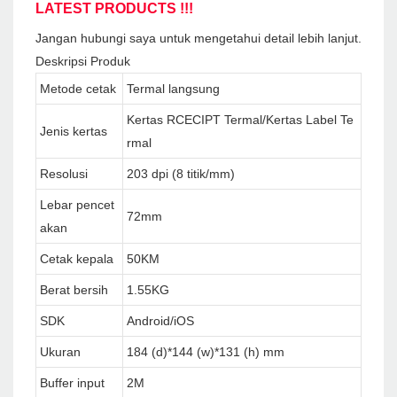
LATEST PRODUCTS !!!
Jangan hubungi saya untuk mengetahui detail lebih lanjut.
Deskripsi Produk
Metode cetak
Termal langsung
Kertas RCECIPT Termal/Kertas Label Te
Jenis kertas
rmal
Resolusi
203 dpi (8 titik/mm)
Lebar pencet
72mm
akan
Cetak kepala
50KM
Berat bersih
1.55KG
SDK
Android/iOS
Ukuran
184 (d)*144 (w)*131 (h) mm
Buffer input
2M