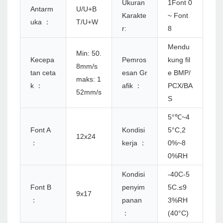
Ukuran
1Font 0
Antarm
U/U+B
Karakte
~ Font
uka ：
T/U+W
r:
8
Mendu
Min: 50.
Kecepa
Pemros
kung fil
8mm/s
tan ceta
esan Gr
e BMP/
maks: 1
k ：
afik ：
PCX/BA
52mm/s
S
5°℃~4
Font A
Kondisi
5°C,2
12x24
：
kerja ：
0%~8
0%RH
Kondisi
-40C-5
Font B
penyim
5C.≤9
9x17
：
panan
3%RH
：
(40°C)