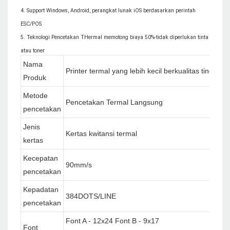
4. Support Windows, Android, perangkat lunak iOS berdasarkan perintah
ESC/POS
5. Teknologi Pencetakan THermal memotong biaya 50%-tidak diperlukan tinta
atau toner
Nama
Printer termal yang lebih kecil berkualitas tinggi P
Produk
Metode
Pencetakan Termal Langsung
pencetakan
Jenis
Kertas kwitansi termal
kertas
Kecepatan
90mm/s
pencetakan
Kepadatan
384DOTS/LINE
pencetakan
Font A - 12x24 Font B - 9x17
Font