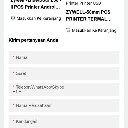
Zywell - Bluetooth Z58 -
II POS Printer Android
ZYWELL-58mm POS
iOS Penerimaan Termal
Masukkan Ke Keranjang
PRINTER TERMAL
Printer USB+BT
TERMAL TERBUKA
Masukkan Ke Keranjang
USB TUBU PRINTER
ZYWELL Z58-II ECO-
Kirim pertanyaan Anda
Friendly Thermal
Printer Printer USB
Nama
Surel
Telepon/WhatsApp/Skype
+1
Nama Perusahaan
Kandungan