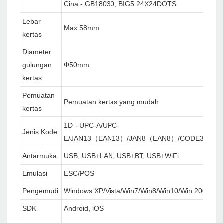
Cina - GB18030, BIG5 24X24DOTS
Lebar
Max.58mm
kertas
Diameter
gulungan
Φ50mm
kertas
Pemuatan
Pemuatan kertas yang mudah
kertas
1D - UPC-A/UPC-
Jenis Kode
E/JAN13（EAN13）/JAN8（EAN8）/CODE39/ITF
Antarmuka
USB, USB+LAN, USB+BT, USB+WiFi
Emulasi
ESC/POS
Pengemudi
Windows XP/Vista/Win7/Win8/Win10/Win 2000/W
SDK
Android, iOS