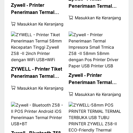
Zywell - Printer
Penerimaan Termal
Penerimaan Termal
58mm Z58 -II USB
Masukkan Ke Keranjang
58mm Tinta USB WiFi
Bluetooth Connect
Masukkan Ke Keranjang
Bluetooth Printer
Minhermal Printer
Portabel Opsional
58mm Di Stok USB+BT
dengan Kertas Z58 -II
Super September
ZYWELL - Printer Tiket
Zywell - Printer
Penerimaan Termal
Penerimaan Termal
58mm Kecepatan
Masukkan Ke Keranjang
Impresora Small Trmica
Tinggi Zywell Z58 -II
Masukkan Ke Keranjang
Z58 -II 58mm 58mm
2inch Printer dengan
dengan Pos Printer
WiFi USB+WiFi
Driver Paper USB
Printer USB