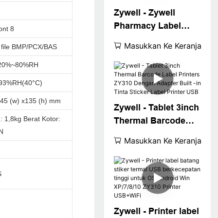
Zywell - Zywell
Pharmacy Label
ont 8
Printer ZY310 3 Inch
Masukkan Ke Keranjang
file BMP/PCX/BAS
Thermal Label
Printer Machine
,20%~80%RH
Dengan Buil -In
≤93%RH(40°C)
Adapter USB+BT
145 (w) x135 (h) mm
Zywell - Tablet 3inch
: 1,8kg Berat Kotor:
Thermal Barcode
N
Label Printers ZY310
Masukkan Ke Keranjang
Dengan Adapter
Built -in Tinta
Sticker Label Printer
S
USB
Zywell - Printer label