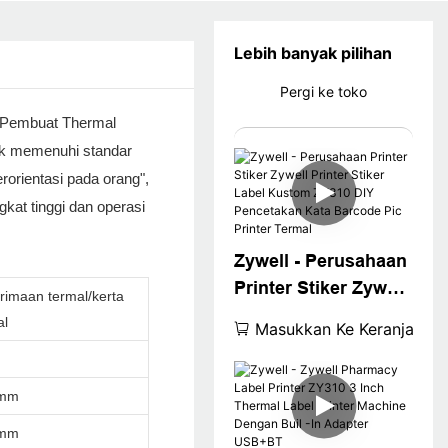
Lebih banyak pilihan
Pergi ke toko
el Pembuat Thermal
tuk memenuhi standar
rorientasi pada orang",
gkat tinggi dan operasi
Zywell - Perusahaan
Printer Stiker Zywell
rimaan termal/kerta
Printer Stiker Label
al
Masukkan Ke Keranjang
Kustom ZY310 DIY
Pencetakan Kata
Barcode Pic Printer
9mm
Termal
8mm