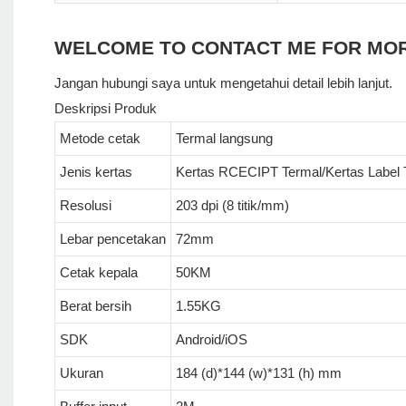
WELCOME TO CONTACT ME FOR MO
Jangan hubungi saya untuk mengetahui detail lebih lanjut.
Deskripsi Produk
Metode cetak
Termal langsung
Jenis kertas
Kertas RCECIPT Termal/Kertas Label 
Resolusi
203 dpi (8 titik/mm)
Lebar pencetakan
72mm
Cetak kepala
50KM
Berat bersih
1.55KG
SDK
Android/iOS
Ukuran
184 (d)*144 (w)*131 (h) mm