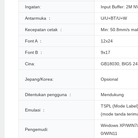
Ingatan:
Input Buffer: 2M N
Antarmuka ：
U/U+BT/U+W
Kecepatan cetak ：
Min: 50.8mm/s ma
Font A ：
12x24
Font B ：
9x17
Cina:
GB18030, BIG5 2
Jepang/Korea:
Opsional
Ditentukan pengguna ：
Mendukung
TSPL (Mode Label
Emulasi ：
(mode tanda terim
Windows XP/WIN7
Pengemudi:
0/WIN11