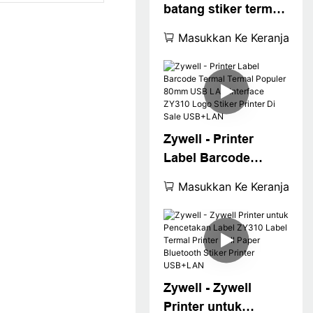
batang stiker termal
USB berkecepatan
Masukkan Ke Keranjang
tinggi untuk OS
Android Win
XP/7/8/10 ZY310
Printer USB+WiFi
Zywell - Printer
Label Barcode
Termal Termal
Masukkan Ke Keranjang
Populer 80mm USB
LAN Interface ZY310
Logo Stiker Printer
Di Sale USB+LAN
Zywell - Zywell
Printer untuk