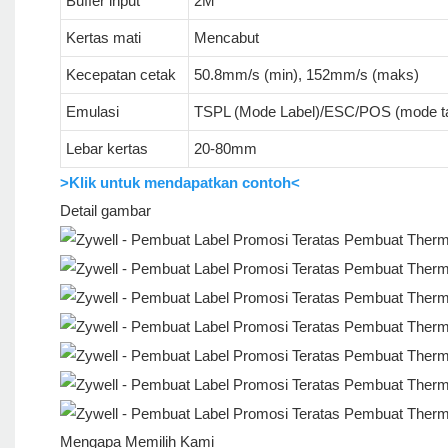
Buffer input
2M
Kertas mati
Mencabut
Kecepatan cetak
50.8mm/s (min), 152mm/s (maks)
Emulasi
TSPL (Mode Label)/ESC/POS (mode t
Lebar kertas
20-80mm
>Klik untuk mendapatkan contoh<
Detail gambar
Mengapa Memilih Kami