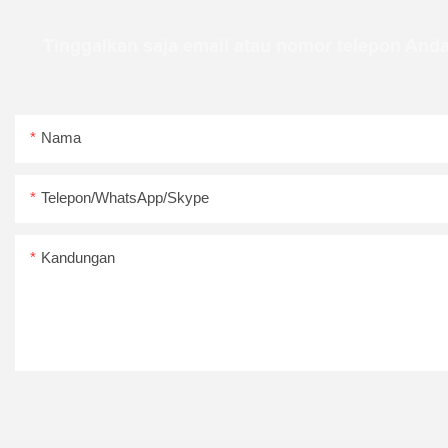
Tinggalkan saja email atau nomor telepon Anda
Nama
Telepon/WhatsApp/Skype
Kandungan