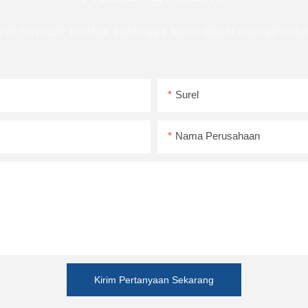
 di formulir kontak sehingga kami dapat mengirimk
Surel
Nama Perusahaan
Kirim Pertanyaan Sekarang