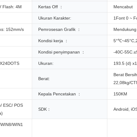
V Flash: 4M
Kertas Off ：
Mencabut
Ukuran Karakter:
1Font 0 ~ F
ks: 152mm/s
Pemrosesan Grafik ：
Mendukung 
Kondisi kerja ：
5°℃~45°C
Kondisi penyimpanan ：
-40C-55C.
4X24DOTS
Ukuran:
193.5 (d) x
Berat Bersih
Berat:
22,08kg/CT
Kepala Pencetakan ：
150KM
)/ ESC/ POS
SDK：
Android, iO
a)
/WIN8/WIN1