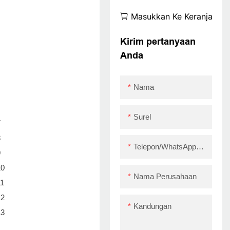
Pencetakan Label
Masukkan Ke Keranjang
ZY310 Label Termal
Printer Roll Paper
Kirim pertanyaan
Bluetooth Stiker
Anda
Printer USB+LAN
Nama
Surel
Telepon/WhatsApp/Skype
Nama Perusahaan
Kandungan