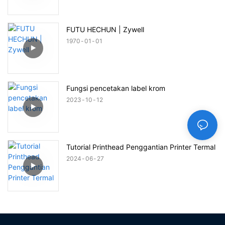
FUTU HECHUN | Zywell
1970
01
01
Fungsi pencetakan label krom
2023
10
12
Tutorial Printhead Penggantian Printer Termal
2024
06
27