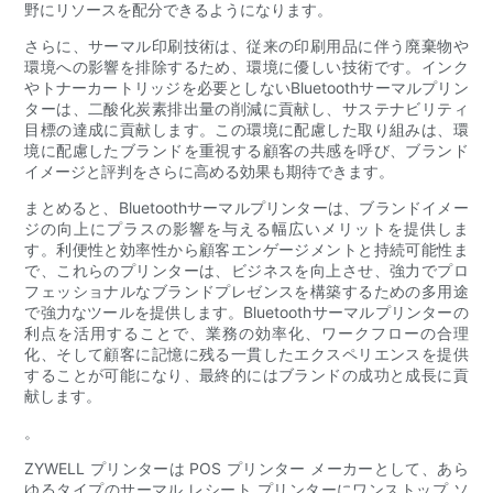
野にリソースを配分できるようになります。
さらに、サーマル印刷技術は、従来の印刷用品に伴う廃棄物や
環境への影響を排除するため、環境に優しい技術です。インク
やトナーカートリッジを必要としないBluetoothサーマルプリン
ターは、二酸化炭素排出量の削減に貢献し、サステナビリティ
目標の達成に貢献します。この環境に配慮した取り組みは、環
境に配慮したブランドを重視する顧客の共感を呼び、ブランド
イメージと評判をさらに高める効果も期待できます。
まとめると、Bluetoothサーマルプリンターは、ブランドイメー
ジの向上にプラスの影響を与える幅広いメリットを提供しま
す。利便性と効率性から顧客エンゲージメントと持続可能性ま
で、これらのプリンターは、ビジネスを向上させ、強力でプロ
フェッショナルなブランドプレゼンスを構築するための多用途
で強力なツールを提供します。Bluetoothサーマルプリンターの
利点を活用することで、業務の効率化、ワークフローの合理
化、そして顧客に記憶に残る一貫したエクスペリエンスを提供
することが可能になり、最終的にはブランドの成功と成長に貢
献します。
。
ZYWELL プリンターは POS プリンター メーカーとして、あら
ゆるタイプのサーマル レシート プリンターにワンストップ ソ