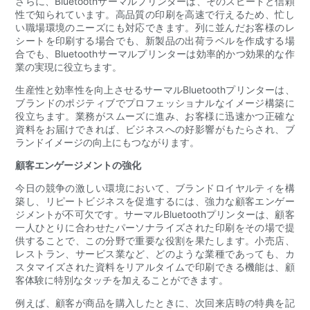
さらに、Bluetoothサーマルプリンターは、そのスピードと信頼
性で知られています。高品質の印刷を高速で行えるため、忙し
い職場環境のニーズにも対応できます。列に並んだお客様のレ
シートを印刷する場合でも、新製品の出荷ラベルを作成する場
合でも、Bluetoothサーマルプリンターは効率的かつ効果的な作
業の実現に役立ちます。
生産性と効率性を向上させるサーマルBluetoothプリンターは、
ブランドのポジティブでプロフェッショナルなイメージ構築に
役立ちます。業務がスムーズに進み、お客様に迅速かつ正確な
資料をお届けできれば、ビジネスへの好影響がもたらされ、ブ
ランドイメージの向上にもつながります。
顧客エンゲージメントの強化
今日の競争の激しい環境において、ブランドロイヤルティを構
築し、リピートビジネスを促進するには、強力な顧客エンゲー
ジメントが不可欠です。サーマルBluetoothプリンターは、顧客
一人ひとりに合わせたパーソナライズされた印刷をその場で提
供することで、この分野で重要な役割を果たします。小売店、
レストラン、サービス業など、どのような業種であっても、カ
スタマイズされた資料をリアルタイムで印刷できる機能は、顧
客体験に特別なタッチを加えることができます。
例えば、顧客が商品を購入したときに、次回来店時の特典を記