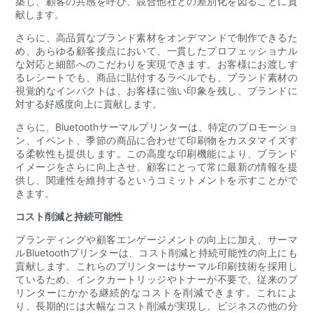
築し、顧客の共感を呼び、競合他社との差別化を図ることに貢
献します。
さらに、高品質なブランド素材をオンデマンドで制作できるた
め、あらゆる顧客接点において、一貫したプロフェッショナル
な対応と細部へのこだわりを実現できます。お客様にお渡しす
るレシートでも、商品に貼付するラベルでも、ブランド素材の
視覚的なインパクトは、お客様に強い印象を残し、ブランドに
対する好感度向上に貢献します。
さらに、Bluetoothサーマルプリンターは、特定のプロモーショ
ン、イベント、季節の商品に合わせて印刷物をカスタマイズす
る柔軟性も提供します。この高度な印刷機能により、ブランド
イメージをさらに向上させ、顧客にとって常に最新の情報を提
供し、関連性を維持するというコミットメントを示すことがで
きます。
コスト削減と持続可能性
ブランディングや顧客エンゲージメントの向上に加え、サーマ
ルBluetoothプリンターは、コスト削減と持続可能性の向上にも
貢献します。これらのプリンターはサーマル印刷技術を採用し
ているため、インクカートリッジやトナーが不要で、従来のプ
リンターにかかる継続的なコストを削減できます。これによ
り、長期的には大幅なコスト削減が実現し、ビジネスの他の分