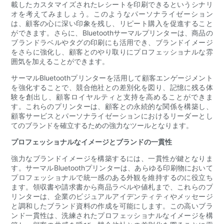
載したカスタマイズされたレシートを印刷できるというシナリ
オを考えてみましょう。このようなパーソナライゼーション
は、顧客の心に深い印象を残し、リピート購入を促進すること
ができます。さらに、Bluetoothサーマルプリンターは、商品の
ブランドラベルやタグの印刷にも活用でき、ブランドイメージ
をさらに強化し、顧客とのやり取りにプロフェッショナルな雰
囲気を加えることができます。
サーマルBluetoothプリンターを活用して顧客エンゲージメント
を強化することで、競合他社との差別化を図り、記憶に残る体
験を創出し、顧客ロイヤルティと支持を高めることができま
す。これらのプリンターは、顧客との永続的な関係を構築し、
顧客サービスとパーソナライゼーションにおけるリーダーとし
てのブランドを確立するための強力なツールとなります。
プロフェッショナルなイメージとブランドの一貫性
強力なブランドイメージを構築するには、一貫性が鍵となりま
す。サーマルBluetoothプリンターは、あらゆる印刷物において
プロフェッショナルで統一感のある外観を維持するのに役立ち
ます。領収書や請求書から商品ラベルや値札まで、これらのプ
リンターは、企業のビジュアルアイデンティティやメッセージ
と調和したブランド資料の作成を可能にします。この高いブラ
ンド一貫性は、洗練されたプロフェッショナルなイメージを構