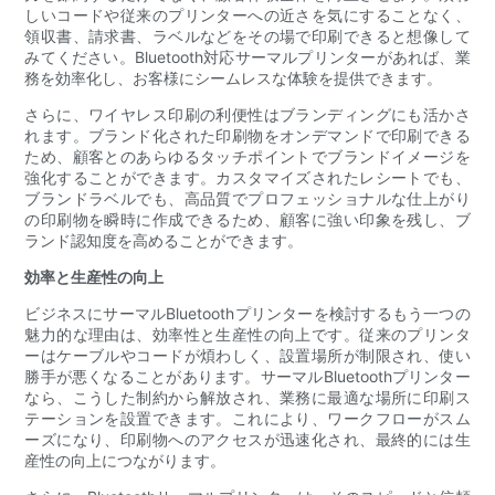
しいコードや従来のプリンターへの近さを気にすることなく、
領収書、請求書、ラベルなどをその場で印刷できると想像して
みてください。Bluetooth対応サーマルプリンターがあれば、業
務を効率化し、お客様にシームレスな体験を提供できます。
さらに、ワイヤレス印刷の利便性はブランディングにも活かさ
れます。ブランド化された印刷物をオンデマンドで印刷できる
ため、顧客とのあらゆるタッチポイントでブランドイメージを
強化することができます。カスタマイズされたレシートでも、
ブランドラベルでも、高品質でプロフェッショナルな仕上がり
の印刷物を瞬時に作成できるため、顧客に強い印象を残し、ブ
ランド認知度を高めることができます。
効率と生産性の向上
ビジネスにサーマルBluetoothプリンターを検討するもう一つの
魅力的な理由は、効率性と生産性の向上です。従来のプリンタ
ーはケーブルやコードが煩わしく、設置場所が制限され、使い
勝手が悪くなることがあります。サーマルBluetoothプリンター
なら、こうした制約から解放され、業務に最適な場所に印刷ス
テーションを設置できます。これにより、ワークフローがスム
ーズになり、印刷物へのアクセスが迅速化され、最終的には生
産性の向上につながります。