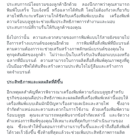
ประสบการณ์โดยรวมของลูกค้าอีกด้วย ลองนึกภาพว่าคุณสามารถ
พิมพ์ใบเสร็จ ใบแจ้งหนี้ หรือฉลากได้ทันที โดยไม่ต้องกังวลเกี่ยวกับ
สายไฟที่เกะกะหรือความใกล้ชิดกับเครื่องพิมพ์แบบเดิม เครื่องพิมพ์
ความร้อนบลูทูธจะช่วยเพิ่มประสิทธิภาพการทำงานและมอบ
ประสบการณ์ที่ราบรื่นให้กับลูกค้าของคุณ
ยิ่งไปกว่านั้น ความสะดวกสบายของการพิมพ์แบบไร้สายยังขยายไป
ถึงการสร้างแบรนด์ของคุณอีกด้วย การพิมพ์สื่อสิ่งพิมพ์ที่มีแบรนด์
ตามความต้องการจะช่วยเสริมสร้างภาพลักษณ์แบรนด์ของคุณใน
ทุกจุดสัมผัสของลูกค้า ไม่ว่าจะเป็นใบเสร็จรับเงินที่ออกแบบเองหรือ
ฉลากที่มีแบรนด์ ความสามารถในการผลิตสื่อสิ่งพิมพ์คุณภาพสูงที่ดู
เป็นมืออาชีพได้ทันทีจะสร้างความประทับใจไม่รู้ลืมและสร้างการ
จดจำแบรนด์
ประสิทธิภาพและผลผลิตที่ดีขึ้น
อีกเหตุผลสำคัญที่ควรพิจารณาเครื่องพิมพ์ความร้อนบลูทูธสำหรับ
ธุรกิจของคุณคือประสิทธิภาพและผลผลิตที่เครื่องพิมพ์เหล่านี้มอบให้
เครื่องพิมพ์แบบเดิมมักมีปัญหาเรื่องสายเคเบิลและสายไฟ ซึ่งอาจ
จำกัดตำแหน่งและความสะดวกในการใช้งาน ด้วยเครื่องพิมพ์ความ
ร้อนบลูทูธ คุณจะสามารถหลุดพ้นจากข้อจำกัดเหล่านี้ และจัดวาง
ตำแหน่งการพิมพ์ของคุณให้เหมาะสมที่สุดกับการดำเนินงานของ
คุณ ซึ่งจะทำให้ขั้นตอนการทำงานราบรื่นขึ้นและเข้าถึงสื่อสิ่งพิมพ์
ได้รวดเร็วยิ่งขึ้น ซึ่งท้ายที่สุดแล้วจะช่วยเพิ่มประสิทธิภาพการผลิต