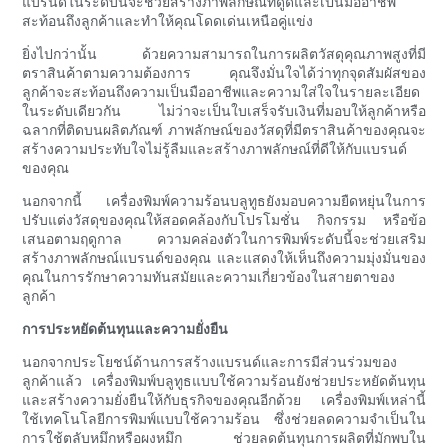
แบรนด์ในระดับนี้จะช่วยสร้างภาพลักษณ์ที่ดูดีและเป็นมืออาชีพ
สะท้อนถึงลูกค้าและทำให้คุณโดดเด่นเหนือคู่แข่ง
ยิ่งไปกว่านั้น ด้วยความสามารถในการผลิตวัสดุคุณภาพสูงที่มี
ตราสินค้าตามความต้องการ คุณจึงมั่นใจได้ว่าทุกจุดสัมผัสของ
ลูกค้าจะสะท้อนถึงความเป็นมืออาชีพและความใส่ใจในรายละเอียด
ในระดับเดียวกัน ไม่ว่าจะเป็นใบเสร็จรับเงินที่มอบให้ลูกค้าหรือ
ฉลากที่ติดบนผลิตภัณฑ์ ภาพลักษณ์ของวัสดุที่มีตราสินค้าของคุณจะ
สร้างความประทับใจไม่รู้ลืมและสร้างภาพลักษณ์ที่ดีให้กับแบรนด์
ของคุณ
นอกจากนี้ เครื่องพิมพ์ความร้อนบลูทูธยังมอบความยืดหยุ่นในการ
ปรับแต่งวัสดุของคุณให้สอดคล้องกับโปรโมชั่น กิจกรรม หรือข้อ
เสนอตามฤดูกาล ความคล่องตัวในการพิมพ์ระดับนี้จะช่วยเสริม
สร้างภาพลักษณ์แบรนด์ของคุณ และแสดงให้เห็นถึงความมุ่งมั่นของ
คุณในการรักษาความทันสมัยและความเกี่ยวข้องในสายตาของ
ลูกค้า
การประหยัดต้นทุนและความยั่งยืน
นอกจากประโยชน์ด้านการสร้างแบรนด์และการมีส่วนร่วมของ
ลูกค้าแล้ว เครื่องพิมพ์บลูทูธแบบใช้ความร้อนยังช่วยประหยัดต้นทุน
และสร้างความยั่งยืนให้กับธุรกิจของคุณอีกด้วย เครื่องพิมพ์เหล่านี้
ใช้เทคโนโลยีการพิมพ์แบบใช้ความร้อน ซึ่งช่วยลดความจำเป็นใน
การใช้ตลับหมึกหรือผงหมึก ช่วยลดต้นทุนการผลิตที่มักพบใน