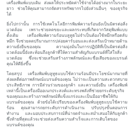
เครื่องพิมพ์แบบเดิม ส่งผลให้ประหยัดค่าใช้จ่ายได้อย่างมากในระยะ
ยาว ช่วยให้คุณสามารถจัดสรรทรัพยากรไปยังส่วนอื่นๆ ของธุรกิจ
ได้
ยิ่งไปกว่านั้น การใช้เทคโนโลยีการพิมพ์ความร้อนยังเป็นมิตรต่อสิ่ง
แวดล้อม เพราะช่วยลดขยะและผลกระทบที่เกิดจากวัสดุพิมพ์แบบ
ดั้งเดิม เครื่องพิมพ์ความร้อนบลูทูธไม่จำเป็นต้องใช้หมึกหรือตลับ
หมึก จึงช่วยลดปริมาณการปล่อยคาร์บอนและส่งเสริมเป้าหมายด้าน
ความยั่งยืนของคุณ ความมุ่งมั่นในการปฏิบัติที่เป็นมิตรต่อสิ่ง
แวดล้อมนี้ยังสะท้อนถึงลูกค้าที่ให้ความสำคัญกับแบรนด์ที่ใส่ใจสิ่ง
แวดล้อม ซึ่งจะช่วยเสริมสร้างภาพลักษณ์และชื่อเสียงของแบรนด์
คุณให้ดียิ่งขึ้น
โดยสรุป เครื่องพิมพ์บลูทูธแบบใช้ความร้อนมีประโยชน์มากมายที่
ส่งผลดีต่อภาพลักษณ์แบรนด์ของคุณ ไม่ว่าจะเป็นความสะดวกสบาย
ประสิทธิภาพ การมีส่วนร่วมของลูกค้า และความยั่งยืน เครื่องพิมพ์
เหล่านี้เป็นเครื่องมืออเนกประสงค์และทรงพลังที่ช่วยยกระดับธุรกิจ
ของคุณและสร้างภาพลักษณ์ที่แข็งแกร่งและเป็นมืออาชีพให้กับ
แบรนด์ของคุณ ด้วยข้อได้เปรียบของเครื่องพิมพ์บลูทูธแบบใช้ความ
ร้อน คุณสามารถยกระดับการดำเนินงาน ปรับปรุงขั้นตอนการ
ทำงาน และมอบประสบการณ์ที่น่าจดจำและสม่ำเสมอให้กับลูกค้า
ซึ่งท้ายที่สุดแล้วจะช่วยส่งเสริมความสำเร็จและการเติบโตของ
แบรนด์ของคุณ