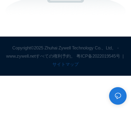
Copyright©2025 Zhuhai Zywell Technology Co.、Ltd。 -
www.zywell.netすべての権利予約。
粤ICP备2022019545号
|
サイトマップ