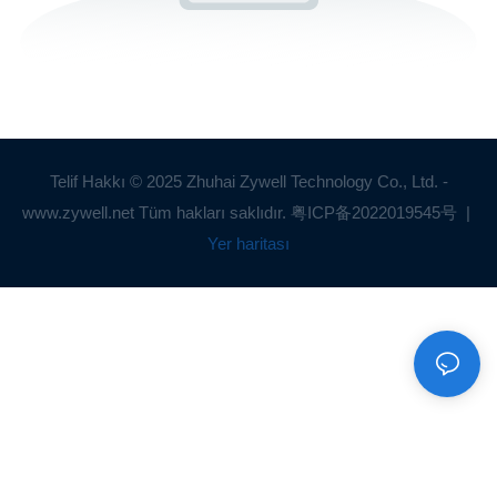
Telif Hakkı © 2025 Zhuhai Zywell Technology Co., Ltd. -
www.zywell.net Tüm hakları saklıdır.
粤ICP备2022019545号
|
Yer haritası