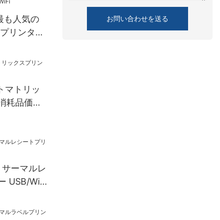
ell最も人気の
お問い合わせを送る
OSプリンター
ター領収書
SB+WiFi
ドットマトリッ
消耗品価格
mm サーマルレ
USB/Wi-