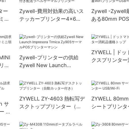
ンター
Zywell-費用対効果の高いス
Zywell -Zyw
ミニ
テッカープリンター4x6
ある80mm P
ルレ
Bluetooth ZY909 USB+BT
サーマルプリン
タブ
付き配送ラベルサーマルプ
WiFiプリンターU
リンター
ZYWELL | 
 MINI
Zywell-プリンターの供給
クスプリンター
リン
Zywell New Launch
トップ
ニ領収
Impresora Trmica Zy905サ
te
ーマルPOSプリンターマシ
ン
ZYWELL ZY-4603 熱転写デ
ZYWELL 80
h サ
スクトッププリンター（自
シートプリンター 
ー ワ
動カッター付き）
Fi
0mm