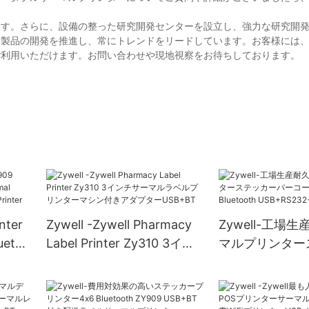
ます。さらに、設備の整った研究開発センターを設立し、強力な研究開
新製品の開発を推進し、常にトレンドをリードしています。お客様には
ご利用いただけます。お問い合わせや現地視察をお待ちしております。
nter
Zywell -Zywell Pharmacy
Zywell-工場
uetas
Label Printer Zy310 3イン
マルプリンター
チサーマルラベルプリンタ
バーコードプリ
Bill
ーマシン付きアダプター
Bluetooth
USB+BT
USB+RS232+L