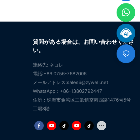
質問がある場合は、お問い合わせくださ
い。
連絡先: ネコレ
電話:+86 0756-7682006
メールアドレス:
sales6@zywell.net
WhatsApp：+86-13802792447
住所：珠海市金湾区三畝鎮空港西路1476号5号
工場8階