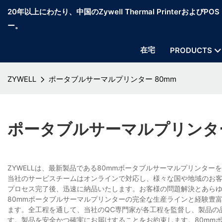
20年以上にわたり、中国のZywell Thermal PrinterおよびP
ー。
在宅
PRODUCTS
ZYWELL
ポータブルサーマルプリンター 80mm
ポータブルサーマルプリンター
ZYWELLは、最新製品である80mmポータブルサーマルプリンタ
当社のサービスチームはオンラインで対応し、様々な国や地域のお
プロセス完了後、迅速に納品いたします。お客様の問題解決とあら
80mmポータブルサーマルプリンターの完全な生産ラインと経験豊
ます。全工程を通して、当社のQC専門家が各工程を監督し、製品の
す。製品を安全かつ確実にお届けすることをお約束します。80mm