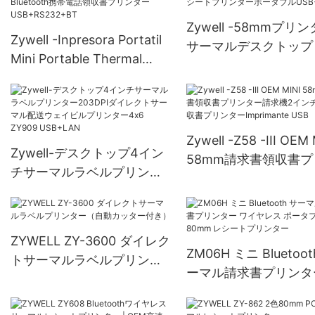
Paper Bin USB+BT
Zywell -58mmプリ
Zywell -Inpresora Portatil
サーマルデスクトップ
Mini Portable Thermal
ブルートゥースサーマ
Printer 80mm Bluetooth携
シートプリンターポー
帯電話領収書プリンター
ルUSB+BT
USB+RS232+BT
Zywell -Z58 -III OEM
Zywell-デスクトップ4イン
58mm請求書領収書プ
チサーマルラベルプリンタ
ター請求機2インチミ
ー203DPIダイレクトサーマ
書プリンターImpriman
ル配送ウェイビルプリンタ
USB
ー4x6 ZY909 USB+LAN
ZYWELL ZY-3600 ダイレク
ZM06H ミニ Bluetoot
トサーマルラベルプリンタ
ーマル請求書プリンタ
ー（自動カッター付き）
イヤレス ポータブル 8
レシートプリンター