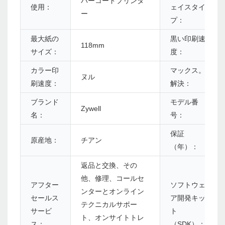
バーコードプリンタ
使用：
ェイスタイ
ー
プ：
最大紙の
黒い印刷速
118mm
サイズ：
度：
カラー印
マックス。
ヌル
刷速度：
解決：
ブランド
モデル番
Zywell
名：
号：
保証
原産地：
チアン
（年）：
返品と交換、その
他、修理、コールセ
アフター
ソフトウェ
ンターとオンライン
セールス
ア開発キッ
テクニカルサポー
サービ
ト
ト、オンサイトトレ
ス：
（SDK）：