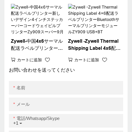
スアドレスウェイビルプ
Printer
リンターUSB
Zywell-中国4x6サーマル
Zywell -Zywell Thermal
配送ラベルプリンター新
Shipping Label 4x6配送
しいデザイン4インチス
ラベルプリンター
カートに追加
カートに追加
テッカーバーコードウェ
Bluetoothサーマルプリ
イビルプリンターZy909
ンターモジュールZY909
お問い合わせを送ってください
スーパー9月
USB+BT
名前
メール
電話/whatsapp/skype
+1