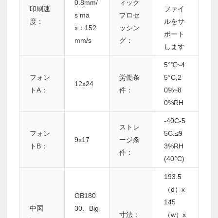
0.8mm/
ィック
印刷速
ファイ
s ma
プロセ
度：
ルをサ
x：152
ッシン
ポート
mm/s
グ：
します
5°℃~4
フォン
労働条
5°C,2
12x24
トA：
件：
0%~8
0%RH
-40C-5
ストレ
フォン
5C.≤9
9x17
ージ条
トB：
3%RH
件：
(40°C)
193.5
（d）x
GB180
145
中国
30、Big
寸法：
（w）x