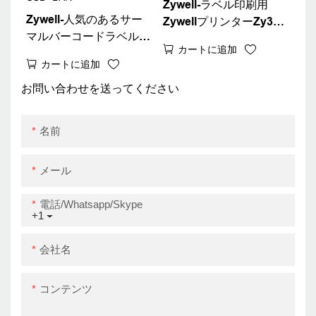
Zywell-ラベル印刷用
Zywell-人気のあるサー
ZywellプリンターZy310
マルバーコードラベルプ
サーマルラベルプリンタ
カートに追加
リンター80mm USB
ーロールペーパー
カートに追加
LANインターフェイス
Bluetoothステッカープ
ZY310ロゴステッカープ
お問い合わせを送ってください
リンターUSB+LAN
リンター販売USB+LAN
名前
メール
電話/whatsapp/skype
+1
会社名
コンテンツ