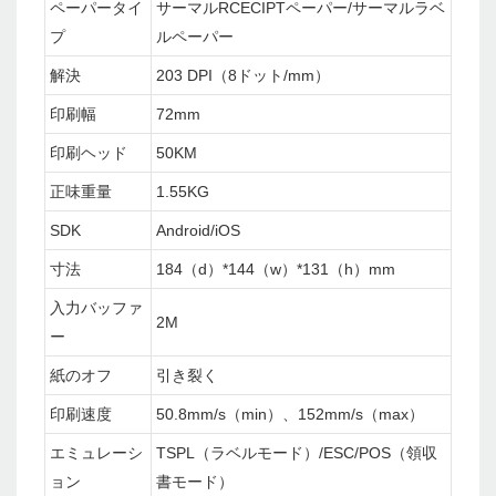
ペーパータイ
サーマルRCECIPTペーパー/サーマルラベ
プ
ルペーパー
解決
203 DPI（8ドット/mm）
印刷幅
72mm
印刷ヘッド
50KM
正味重量
1.55KG
SDK
Android/iOS
寸法
184（d）*144（w）*131（h）mm
入力バッファ
2M
ー
紙のオフ
引き裂く
印刷速度
50.8mm/s（min）、152mm/s（max）
エミュレーシ
TSPL（ラベルモード）/ESC/POS（領収
ョン
書モード）