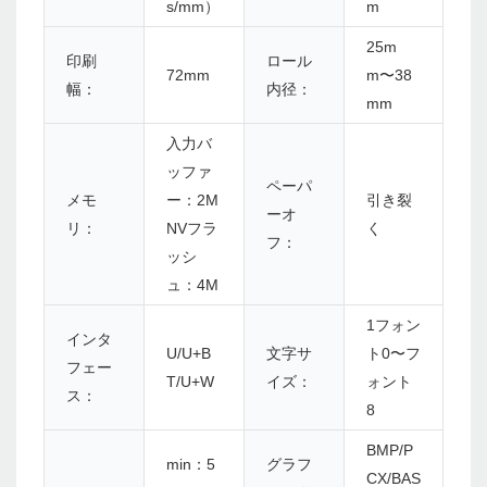
s/mm）
m
25m
印刷
ロール
72mm
m〜38
幅：
内径：
mm
入力バ
ッファ
ペーパ
メモ
ー：2M
引き裂
ーオ
リ：
NVフラ
く
フ：
ッシ
ュ：4M
1フォン
インタ
U/U+B
文字サ
ト0〜フ
フェー
T/U+W
イズ：
ォント
ス：
8
BMP/P
min：5
グラフ
CX/BAS