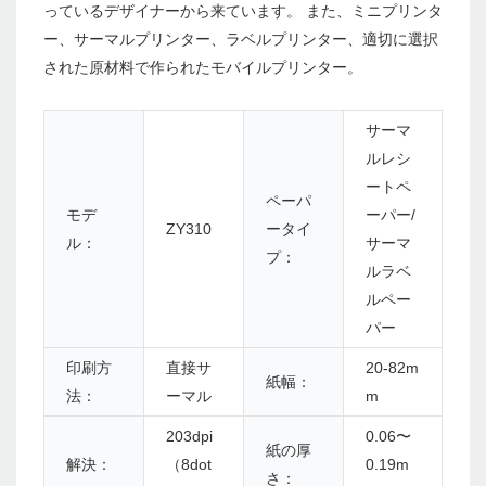
っているデザイナーから来ています。 また、ミニプリンタ
ー、サーマルプリンター、ラベルプリンター、適切に選択
された原材料で作られたモバイルプリンター。
サーマ
ルレシ
ートペ
ペーパ
モデ
ーパー/
ZY310
ータイ
ル：
サーマ
プ：
ルラベ
ルペー
パー
印刷方
直接サ
20-82m
紙幅：
法：
ーマル
m
203dpi
0.06〜
紙の厚
解決：
（8dot
0.19m
さ：