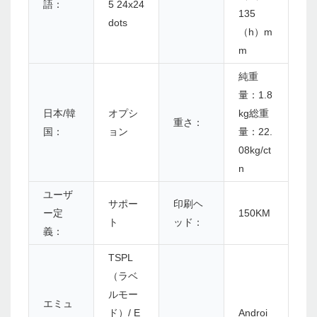
語：
5 24x24
135
dots
（h）m
m
純重
量：1.8
日本/韓
オプシ
kg総重
重さ：
国：
ョン
量：22.
08kg/ct
n
ユーザ
サポー
印刷ヘ
ー定
150KM
ト
ッド：
義：
TSPL
（ラベ
ルモー
エミュ
ド）/ E
Androi