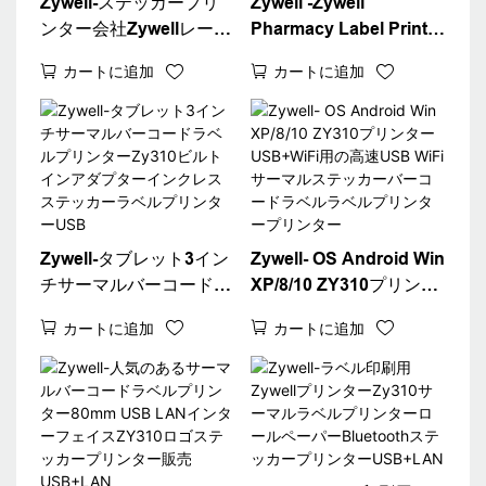
Zywell-ステッカープリ
Zywell -Zywell
ンター会社Zywellレーベ
Pharmacy Label Printer
ルステッカープリンター
Zy310 3インチサーマル
カートに追加
カートに追加
Zy310 DIY印刷ワードバ
ラベルプリンターマシン
ーコード写真サーマルプ
付きアダプターUSB+BT
リンター
Zywell-タブレット3イン
Zywell- OS Android Win
チサーマルバーコードラ
XP/8/10 ZY310プリンタ
ベルプリンターZy310ビ
ーUSB+WiFi用の高速
カートに追加
カートに追加
ルトインアダプターイン
USB WiFiサーマルステ
クレスステッカーラベル
ッカーバーコードラベル
プリンターUSB
ラベルプリンタープリン
ター