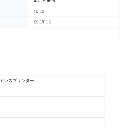
48～80mm
1D,2D
ESC/POS
mワイヤレスプリンター