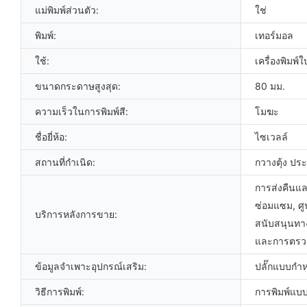
แม่พิมพ์ส่วนตัว:
ใช่
พิมพ์:
เทอร์มอล
ใช้:
เครื่องพิมพ์ใ
ขนาดกระดาษสูงสุด:
80 มม.
ความเร็วในการพิมพ์สี:
โมฆะ
ชื่อยี่ห้อ:
ไซเวลล์
สถานที่กำเนิด:
กวางตุ้ง ปร
การส่งคืนและ
ซ่อมแซม, ศ
บริการหลังการขาย:
สนับสนุนทา
และการตรวจ
ข้อมูลจำเพาะอุปกรณ์เสริม:
ปลั๊กแบบกำ
วิธีการพิมพ์:
การพิมพ์แบ