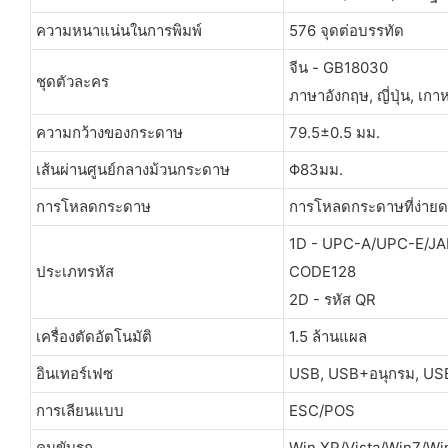
ความหนาแน่นในการพิมพ์
576 จุดต่อบรรทัด
จีน - GB18030
ชุดตัวละคร
ภาษาอังกฤษ, ญี่ปุ่น, เกาห
ความกว้างของกระดาษ
79.5±0.5 มม.
เส้นผ่านศูนย์กลางม้วนกระดาษ
Φ83มม.
การโหลดกระดาษ
การโหลดกระดาษที่ง่าย
1D - UPC-A/UPC-E/JA
ประเภทรหัส
CODE128
2D - รหัส QR
เครื่องตัดอัตโนมัติ
1.5 ล้านแผล
อินเทอร์เฟซ
USB, USB+อนุกรม, US
การเลียนแบบ
ESC/POS
คนขับรถ
Win XP/Vista/Win7/W