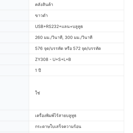
คลังสินค้า
ขาวดำ
USB+RS232+แลน+บลูทูธ
260 มม./วินาที, 300 มม./วินาที
576 จุด/บรรทัด หรือ 572 จุด/บรรทัด
ZY308 - U+S+L+B
1 ปี
ใช่
เครื่องพิมพ์ไร้สายบลูทูธ
กระดาษใบเสร็จความร้อน