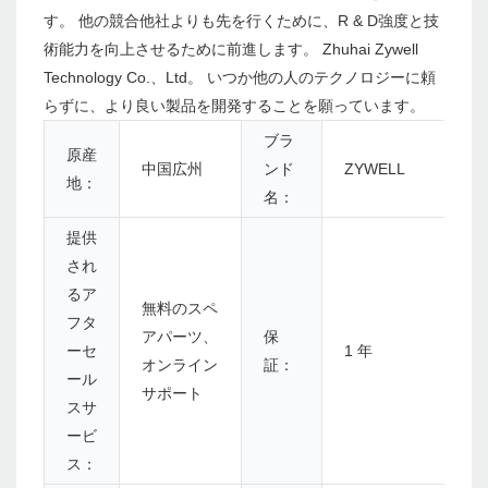
す。 他の競合他社よりも先を行くために、R & D強度と技
術能力を向上させるために前進します。 Zhuhai Zywell
Technology Co.、Ltd。 いつか他の人のテクノロジーに頼
らずに、より良い製品を開発することを願っています。
ブラ
原産
中国広州
ンド
ZYWELL
地：
名：
提供
され
るア
無料のスペ
フタ
アパーツ、
保
ーセ
1 年
オンライン
証：
ール
サポート
スサ
ービ
ス：