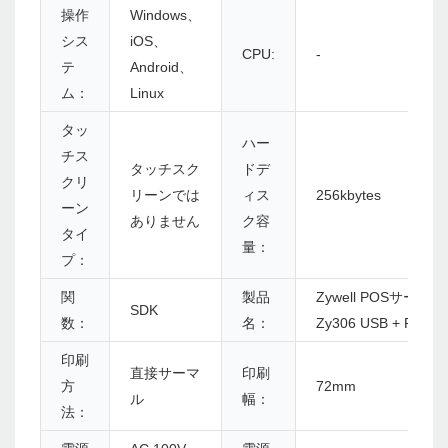
操作
Windows、
シス
iOS、
CPU:
-
テ
Android、
ム：
Linux
タッ
ハー
チス
タッチスク
ドデ
クリ
リーンでは
ィス
256kbytes
ーン
ありません
ク容
タイ
量：
プ：
関
製品
Zywell POSサー
SDK
数：
名：
Zy306 USB + RS232
印刷
直接サーマ
印刷
方
72mm
ル
幅：
法：