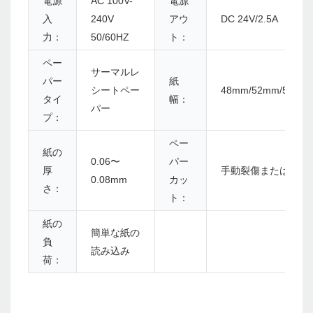
電源
AC 100V-
電源
入
240V
アウ
DC 24V/2.5A
力：
50/60HZ
ト：
ペー
サーマルレ
パー
紙
シートペー
48mm/52mm/56mm
タイ
幅：
パー
プ：
ペー
紙の
0.06〜
パー
厚
手動裂傷または自動
0.08mm
カッ
さ：
ト：
紙の
簡単な紙の
負
読み込み
荷：