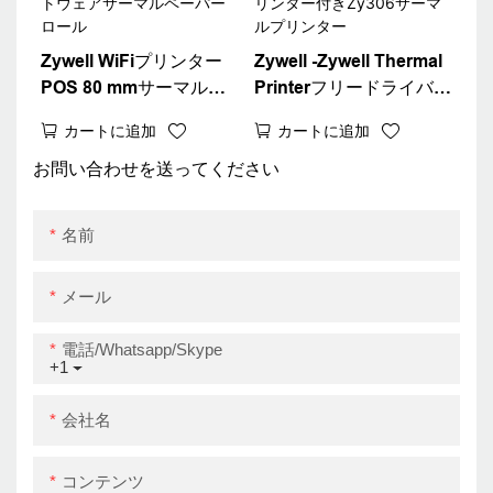
Zywell WiFiプリンター
Zywell -Zywell Thermal
POS 80 mmサーマルレ
Printerフリードライバー
シートプリンター無料印
ダウンロード80mm領収
カートに追加
カートに追加
刷ソフトウェアサーマル
書プリンター付きZy306
ペーパーロール
サーマルプリンター
お問い合わせを送ってください
名前
メール
電話/whatsapp/skype
+1
会社名
コンテンツ