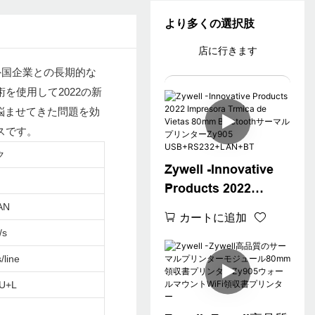
より多くの選択肢
店に行きます
および外国企業との長期的な
を使用して2022の新
業界を悩ませてきた問題を効
スです。
ク
Zywell -Innovative
Products 2022
Impresora Trmica de
AN
カートに追加
Vietas 80mm
/s
Bluetoothサーマルプ
/line
リンターZy905
USB+RS232+LAN+B
U+L
T