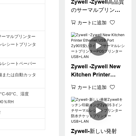
Zywell -Zywell高品質
のサーマルプリンタ
ーモジュール80mm領
カートに追加
収書プリンターZy905
ウォールマウント
mサーマルプリンター
WiFi領収書プリンタ
ンレシートプリンタ
ー
ルレシートペーパー
Zywell -Zywell New
Kitchen Printer
傷または自動カッタ
Ethernet USB Port
カートに追加
Zy905安い3インチサ
°C-60°C、湿度
ーマルレシートプリ
90％RH
ンターPOSプリンタ
万
ーUSB+LAN
Zywell-新しい発射