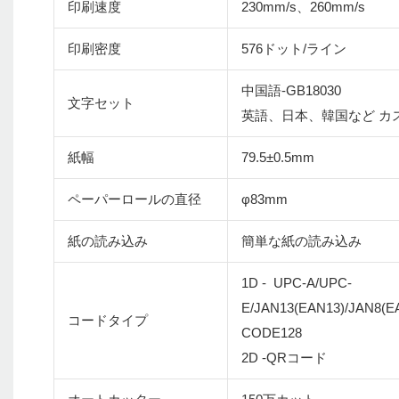
印刷速度
230mm/s、260mm/s
印刷密度
576ドット/ライン
中国語-GB18030
文字セット
英語、日本、韓国など カ
紙幅
79.5±0.5mm
ペーパーロールの直径
φ83mm
紙の読み込み
簡単な紙の読み込み
1D - UPC-A/UPC-
E/JAN13(EAN13)/JAN8(
コードタイプ
CODE128
2D -QRコード