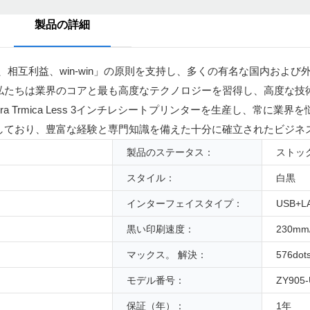
製品の詳細
常に「総合的な利点、相互利益、win-win」の原則を支持し、多くの有名な国内
私たちは業界のコアと最も高度なテクノロジーを習得し、高度な技術
reSora Trmica Less 3インチレシートプリンターを生産し、常に
しており、豊富な経験と専門知識を備えた十分に確立されたビジネ
製品のステータス：
ストッ
スタイル：
白黒
インターフェイスタイプ：
USB+L
黒い印刷速度：
230mm
マックス。 解決：
576dots
モデル番号：
ZY905-
保証（年）：
1年