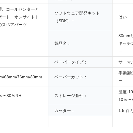
理、コールセンターと
ソフトウェア開発キット
ポート、オンサイトト
はい
（SDK）：
のスペアパーツ
80m
製品名：
キッチ
ー
ペーパータイプ：
サーマ
手動裂
m/68mm/76mm/80mm
ペーパーカット：
ー
温度-10
％〜80％RH
ストレージ条件：
10％〜
カッター：
1.5 百