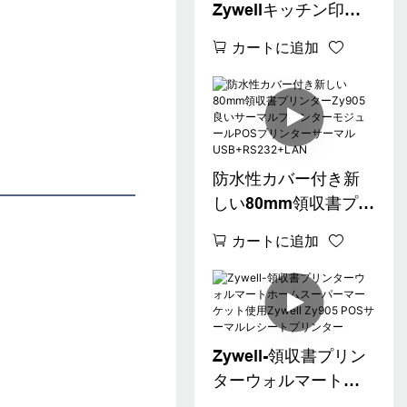
Zywellキッチン印刷
キングZy905 3インチ
カートに追加
サーマルレシートプ
リンター防水チケッ
トプリンター
USB+LAN
防水性カバー付き新
しい80mm領収書プリ
ンターZy905良いサー
カートに追加
マルプリンターモジ
ュールPOSプリンタ
ーサーマル
USB+RS232+LAN
Zywell-領収書プリン
ターウォルマートホ
ームスーパーマーケ