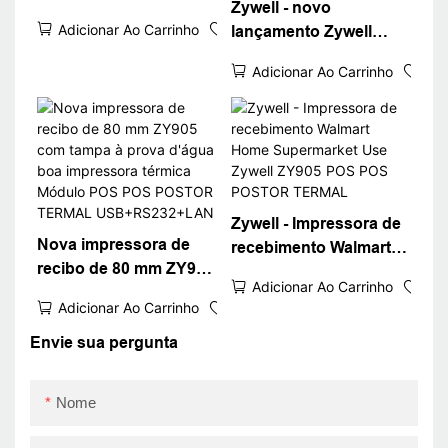
Zywell - novo
Ethernet Port USB
Adicionar Ao Carrinho
lançamento Zywell
ZY905 CARANTE
Kitchen Printing King
PRIMERAÇÃO DE
Adicionar Ao Carrinho
ZY905 Printina de
RECEBIMENTO
recebimento térmico de
TERMAL
3 polegadas
Impressora de
ingressos à prova
d'água USB+LAN
Zywell - Impressora de
Nova impressora de
recebimento Walmart
recibo de 80 mm ZY905
Home Supermarket
Adicionar Ao Carrinho
com tampa à prova
Use Zywell ZY905 POS
Adicionar Ao Carrinho
d'água boa impressora
POS POSTOR TERMAL
térmica Módulo POS
Envie sua pergunta
POS POSTOR TERMAL
USB+RS232+LAN
Nome