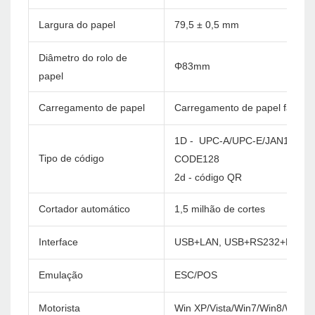
Largura do papel
79,5 ± 0,5 mm
Diâmetro do rolo de
Φ83mm
papel
Carregamento de papel
Carregamento de papel fácil
1D - UPC-A/UPC-E/JAN13(EA
Tipo de código
CODE128
2d - código QR
Cortador automático
1,5 milhão de cortes
Interface
USB+LAN, USB+RS232+LAN, 
Emulação
ESC/POS
Motorista
Win XP/Vista/Win7/Win8/Win1