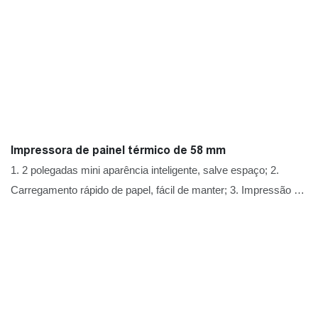
Impressora de painel térmico de 58 mm
1. 2 polegadas mini aparência inteligente, salve espaço; 2.
Carregamento rápido de papel, fácil de manter; 3. Impressão de
linha térmica de baixo ruído; 4. O painel frontal faz com que a
substituição do papel facilmente; 5. Suporte ao logotipo da NV,
código de barras, código QR, armazenamento e impressão