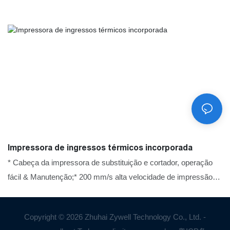
Impressora de ingressos térmicos incorporada
* Cabeça da impressora de substituição e cortador, operação
fácil & Manutenção;* 200 mm/s alta velocidade de impressão
com baixo ruído, tempo de economia;* 50 km de vida útil de
impressão longa, alta confiabilidade;* impressora de quiosques
Copyright © 2026 Zhuhai Zywell Technology Co., Ltd. -
térmicos com cortador automático e apresentador para vários