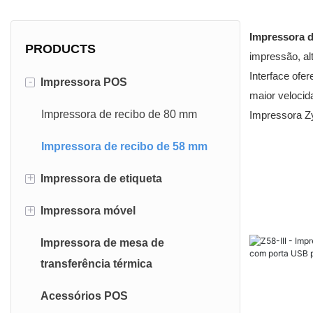
Impressora 
PRODUCTS
impressão, al
Interface ofe
-
Impressora POS
maior velocid
Impressora de recibo de 80 mm
Impressora Zy
Impressora de recibo de 58 mm
+
Impressora de etiqueta
+
Impressora móvel
Impressora de etiqueta de 4
polegadas
Impressora de mesa de
Impressora de recibo portátil
transferência térmica
Impressora de etiqueta de 3
Impressora de etiqueta portátil
polegadas
Acessórios POS