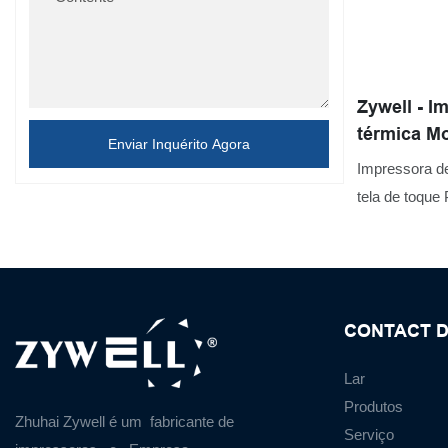
Zywell - I
térmica Mo
Enviar Inquérito Agora
POS Sist
Impressora de
tela de toqu
impressora d
apresenta um
inovadoras.
CONTACT D
Lar
Produtos
Zhuhai Zywell é um
fabricante de
Serviço