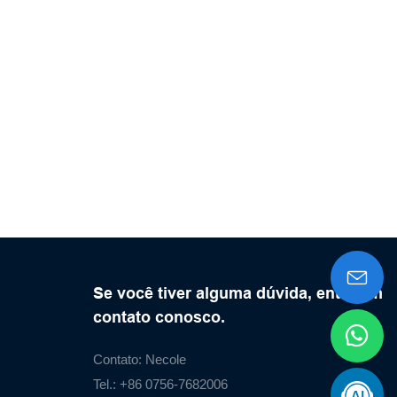
ua aparência
te excelente,
tes
Se você tiver alguma dúvida, entre em
contato conosco.
Contato: Necole
Tel.: +86 0756-7682006