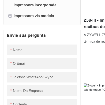
Impressora incorporada
+
Impressora via modelo
Z58-III - 
recibos d
Impressora de etiqueta
para caixa
A ZYWELL Z58
Envie sua pergunta
Impressora de recibo
térmica de re
para pequenos
Nome
conexões USB
O Email
Telefone/WhatsApp/Skype
Nome Da Empresa
Contente