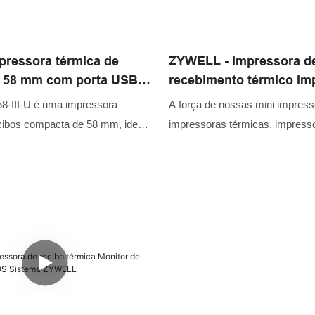
Impressora térmica de
ZYWELL - Impressora d
e 58 mm com porta USB
recebimento térmico Im
 registradora
portátil para telefone i
-III-U é uma impressora
A força de nossas mini impress
de alta qualidade impre
cibos compacta de 58 mm, ideal
impressoras térmicas, impress
USB+WiFi
 comerciantes que utilizam
etiquetas e impressoras móveis
 com fio.
aumentar nossas vendas e mel
popularidade no mercado. Des
impressora de recepção térmic
portátil para telefone iOS Androi
qualidade de 58 mm Printer co
matérias-primas de alta qualid
excelente e estável desempen
forma, garantimos que este pro