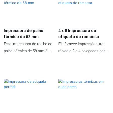
Impressora de painel
4 x 6 Impressora de
térmico de 58 mm
etiqueta de remessa
Esta impressora de recibo de
Ele fornece impressão ultra-
painel térmico de 58 mm é
rápida a 2 a 4 polegadas por
pequena e compacta,
segundo, funciona com papel
suportando interfaces USB e
térmico de 20 a 118 mm e
serial com uma alta velocidade
suporta uma largura máxima
de impressão de 100 mm/s
de impressão de 108 mm. Os
recursos incluem
posicionamento de papel
automático para impressão
precisa