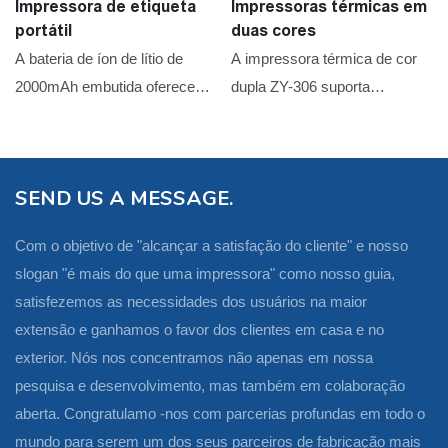
Impressora de etiqueta
Impressoras térmicas em
portátil
duas cores
A bateria de íon de lítio de
A impressora térmica de cor
2000mAh embutida oferece
dupla ZY-306 suporta
até uma semana de duração
montagem na parede e
da bateria
oferece utilitários fáceis de
usar, incluindo configurações
SEND US A MESSAGE.
virtuais de USB ou USB HID
configuradas através do
Com o objetivo de "alcançar a satisfação do cliente" e nosso
software utilitário
slogan "é mais do que uma impressora" como nosso guia,
satisfezemos as necessidades dos usuários na maior
extensão e ganhamos o favor dos clientes em casa e no
exterior. Nós nos concentramos não apenas em nossa
pesquisa e desenvolvimento, mas também em colaboração
aberta. Congratulamo -nos com parcerias profundas em todo o
mundo para serem um dos seus parceiros de fabricação mais