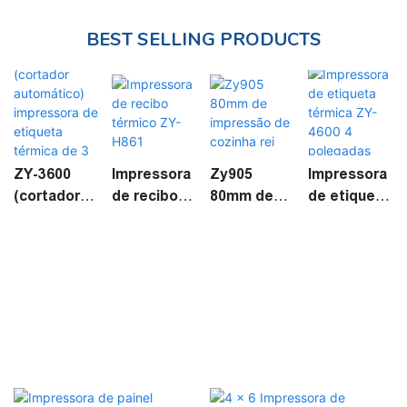
BEST SELLING PRODUCTS
ZY-3600
Impressora
Zy905
Impressora
(cortador
de recibo
80mm de
de etiqueta
automático)
térmico ZY-
impressão
térmica ZY-
impressora
H861
de cozinha
4600 4
de etiqueta
rei
polegadas
térmica de
3 polegadas