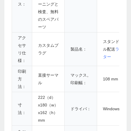
ス：
ーニングと
検査、無料
のスペアパ
ーツ
アク
スタンド付き
セサ
カスタムプ
製品名：
ル配送
ラベル
リ仕
ラグ
ター
様：
印刷
直接サーマ
マックス。
方
108 mm（4.25
ル
印刷幅：
法：
222（d）
寸
x180（w）
ドライバ：
Windows/Linu
法：
x162（h）
mm