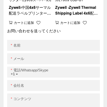
Zywell-中国4x6サーマル
Zywell -Zywell Thermal
配送ラベルプリンター新
Shipping Label 4x6配送
しいデザイン4インチス
ラベルプリンター
カートに追加
カートに追加
テッカーバーコードウェ
Bluetoothサーマルプリ
イビルプリンターZy909
ンターモジュールZY909
お問い合わせを送ってください
スーパー9月
USB+BT
名前
メール
電話/whatsapp/skype
+1
会社名
コンテンツ