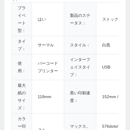
プラ
イベ
製品のステ
はい
ストック
ート
ータス：
型：
タイ
サーマル
スタイル：
白黒
プ：
インターフ
使
バーコード
ェイスタイ
USB
用：
プリンター
プ：
最大
紙の
黒い印刷速
118mm
152mm / s
サイ
度：
ズ：
カラ
ー印
マックス。
576dots/line