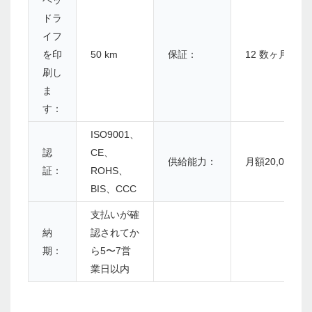
ヘッ
ドラ
イフ
を印
50 km
保証：
12 数ヶ月
刷し
ま
す：
ISO9001、
認
CE、
供給能力：
月額20,000個
証：
ROHS、
BIS、CCC
支払いが確
納
認されてか
期：
ら5〜7営
業日以内