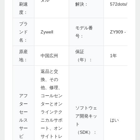
ヌル
刷速
解決：
572dots/line
度：
ブラ
モデル番
ンド
Zywell
ZY909 - U
号：
名：
原産
保証
中国広州
1年
地：
（年）：
返品と交
換、その
他、修理、
アフ
コールセン
ター
ターとオン
ソフトウェ
セー
ラインテク
ア開発キッ
ルス
ニカルサポ
はい
ト
サー
ート、オン
（SDK）：
ビ
サイトトレ