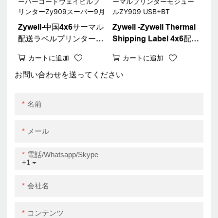
Zywell-中国4x6サーマル
Zywell -Zywell Thermal
配送ラベルプリンター新
Shipping Label 4x6配送
しいデザイン4インチス
ラベルプリンター
カートに追加
カートに追加
テッカーバーコードウェ
Bluetoothサーマルプリ
イビルプリンターZy909
ンターモジュールZY909
お問い合わせを送ってください
スーパー9月
USB+BT
名前
メール
電話/whatsapp/skype
+1
会社名
コンテンツ