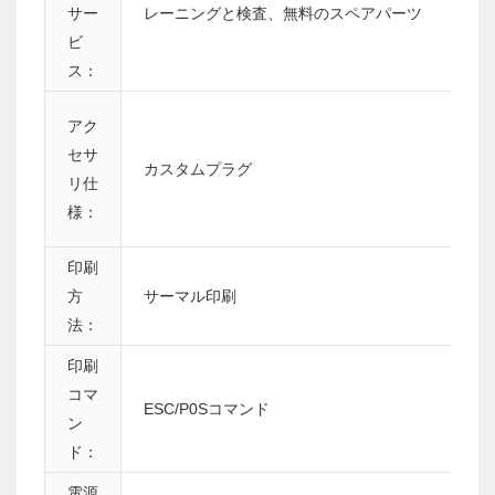
サー
レーニングと検査、無料のスペアパーツ
ビ
ス：
アク
セサ
カスタムプラグ
リ仕
様：
印刷
方
サーマル印刷
法：
印刷
コマ
ESC/P0Sコマンド
ン
ド：
電源