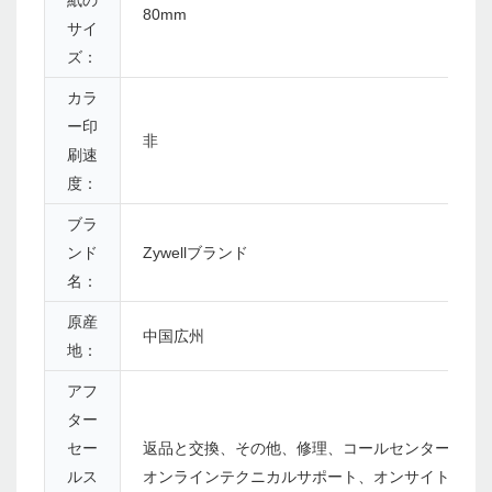
紙の
80mm
サイ
ズ：
カラ
ー印
非
刷速
度：
ブラ
ンド
Zywellブランド
名：
原産
中国広州
地：
アフ
ター
セー
返品と交換、その他、修理、コールセンターと
ルス
オンラインテクニカルサポート、オンサイトト