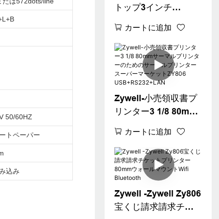
eまたは572dots/line
トップ3インチ
+L+B
Bluetoothサーマルレ
カートに追加
シートプリンター
80mm白い請求機チケ
ットプリンターデス
クトップ80領収書プ
リンター
Zywell-小売領収書プ
リンター3 1/8 80mm
V 50/60HZ
サーマルプリンター
カートに追加
ートペーパー
のためのサーマルプ
リンタースーパーマ
m
ーケットZY806
み込み
USB+RS232+LAN
Zywell -Zywell Zy806
宝くじ請求請求チケ