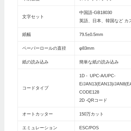
中国語-GB18030
文字セット
英語、日本、韓国など カ
紙幅
79.5±0.5mm
ペーパーロールの直径
φ83mm
紙の読み込み
簡単な紙の読み込み
1D - UPC-A/UPC-
E/JAN13(EAN13)/JAN8(
コードタイプ
CODE128
2D -QRコード
オートカッター
150万カット
エミュレーション
ESC/POS