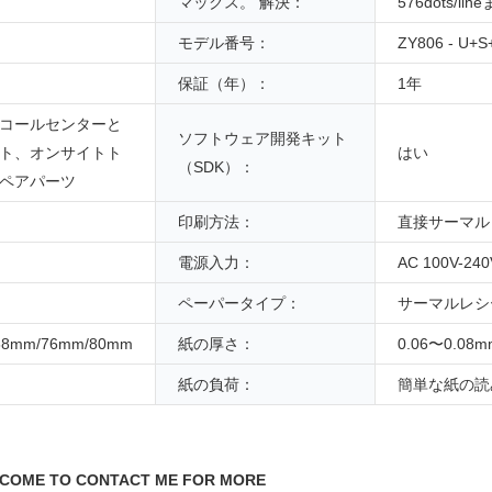
マックス。 解決：
576dots/lin
モデル番号：
ZY806 - U+S
保証（年）：
1年
コールセンターと
ソフトウェア開発キット
ト、オンサイトト
はい
（SDK）：
ペアパーツ
印刷方法：
直接サーマル
電源入力：
AC 100V-240
ペーパータイプ：
サーマルレシ
68mm/76mm/80mm
紙の厚さ：
0.06〜0.08m
紙の負荷：
簡単な紙の読