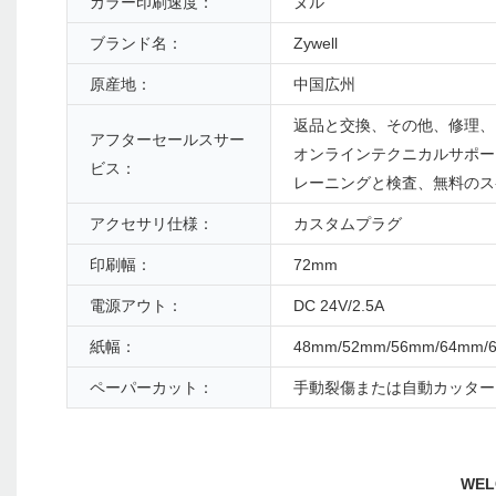
カラー印刷速度：
ヌル
ブランド名：
Zywell
原産地：
中国広州
返品と交換、その他、修理、
アフターセールスサー
オンラインテクニカルサポー
ビス：
レーニングと検査、無料のス
アクセサリ仕様：
カスタムプラグ
印刷幅：
72mm
電源アウト：
DC 24V/2.5A
紙幅：
48mm/52mm/56mm/64mm/
ペーパーカット：
手動裂傷または自動カッター