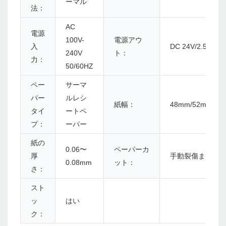
ーマル
法：
AC
電源
100V-
電源アウ
入
DC 24V/2.5A
240V
ト：
力：
50/60HZ
ペー
サーマ
パー
ルレシ
紙幅：
48mm/52mm/56
タイ
ートペ
プ：
ーパー
紙の
0.06〜
ペーパーカ
厚
手動裂傷または
0.08mm
ット：
さ：
スト
ッ
はい
ク：