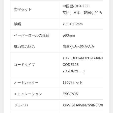
中国語-GB18030
文字セット
英語、日本、韓国など カスタ
紙幅
79.5±0.5mm
ペーパーロールの直径
φ83mm
紙の読み込み
簡単な紙の読み込み
1D - UPC-A/UPC-E/JAN13(EA
コードタイプ
CODE128
2D -QRコード
オートカッター
150万カット
エミュレーション
ESC/POS
ドライバ
XP/VISTA/WIN7/WIN8/WIN10/