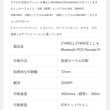
3.マルチ言語オプションを備えたWindows/iOS/Androidをサポートします

4.インターフェイス：USB（標準）+シリアル+LAN、USB+BT、
USB+WiFi、USB+シリアル+LAN+BT、USB+シリアル+LAN+WiFi  - カスタ
ムへのサポート

5.スーパーマーケット、レストラン、ガソリンスタンド、ホテル、その
ZYWELL ZY806宝くじキュ
製品名
Bluetooth POS Receipt Printer
印刷方法
直接サーマル印刷
効果的な印刷幅
72mm
解決
203DPI
印刷速度
260mm/s（標準）; 300mm/s
印刷密度
576ドット/ライン