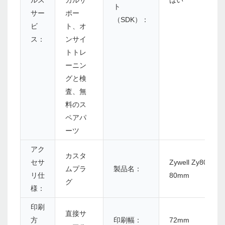
ト
サー
ポー
（SDK）：
ビ
ト、オ
ス：
ンサイ
トトレ
ーニン
グと検
査、無
料のス
ペアパ
ーツ
アク
カスタ
セサ
Zywell Zy806 Lott
ムプラ
製品名：
リ仕
80mm
グ
様：
印刷
直接サ
方
印刷幅：
72mm