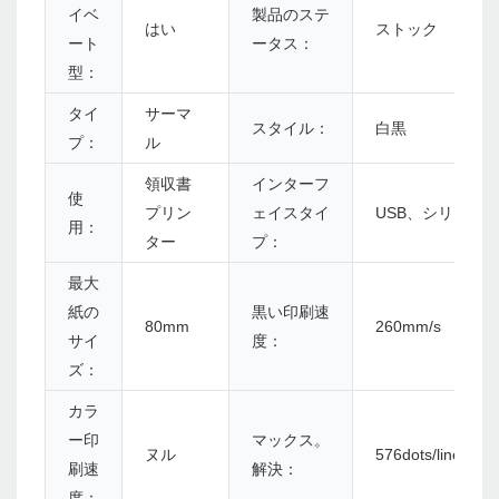
イベ
製品のステ
はい
ストック
ート
ータス：
型：
タイ
サーマ
スタイル：
白黒
プ：
ル
領収書
インターフ
使
プリン
ェイスタイ
USB、シリアル、LA
用：
ター
プ：
最大
紙の
黒い印刷速
80mm
260mm/s
サイ
度：
ズ：
カラ
ー印
マックス。
ヌル
576dots/lineまたは
刷速
解決：
度：