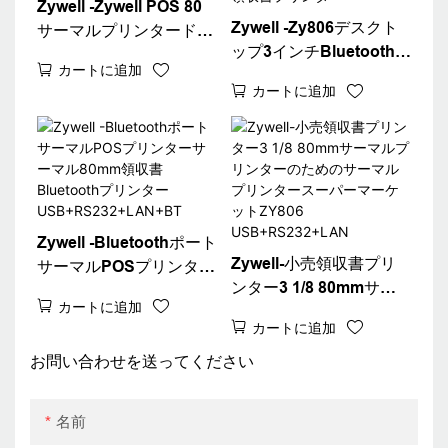
Zywell -Zywell POS 80
Zywell -Zy806デスクト
サーマルプリンタードラ
ップ3インチBluetoothサ
イバーWiFi POSプリン
カートに追加
ーマルレシートプリンタ
ターZy806サーマルレシ
カートに追加
ー80mm白い請求機チケ
ートプリンター
ットプリンターデスクト
USB+WiFi
ップ80領収書プリンター
Zywell -Bluetoothポート
Zywell-小売領収書プリ
サーマルPOSプリンター
ンター3 1/8 80mmサー
サーマル80mm領収書
カートに追加
マルプリンターのための
Bluetoothプリンター
カートに追加
サーマルプリンタースー
USB+RS232+LAN+BT
パーマーケットZY806
お問い合わせを送ってください
USB+RS232+LAN
名前