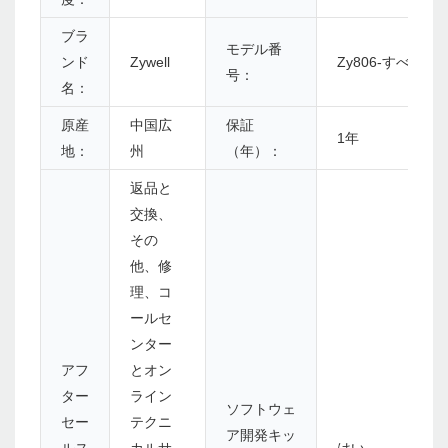
ブラ
モデル番
ンド
Zywell
Zy806-すべて
号：
名：
原産
中国広
保証
1年
地：
州
（年）：
返品と
交換、
その
他、修
理、コ
ールセ
ンター
アフ
とオン
ター
ライン
ソフトウェ
セー
テクニ
ア開発キッ
ルス
カルサ
はい