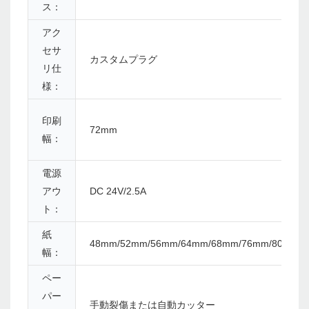
ス：
アク
セサ
カスタムプラグ
リ仕
様：
印刷
72mm
幅：
電源
アウ
DC 24V/2.5A
ト：
紙
48mm/52mm/56mm/64mm/68mm/76mm/80mm
幅：
ペー
パー
手動裂傷または自動カッター