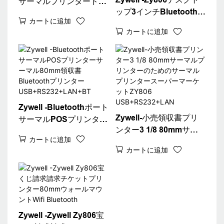
サーマルプリンタードラ
ップ3インチBluetoothサ
イバーWiFi POSプリン
カートに追加
ーマルレシートプリンタ
ターZy806サーマルレシ
カートに追加
ー80mm白い請求機チケ
ートプリンター
ットプリンターデスクト
USB+WiFi
ップ80領収書プリンター
Zywell -Bluetoothポート
Zywell-小売領収書プリ
サーマルPOSプリンター
ンター3 1/8 80mmサー
サーマル80mm領収書
カートに追加
マルプリンターのための
Bluetoothプリンター
カートに追加
サーマルプリンタースー
USB+RS232+LAN+BT
パーマーケットZY806
USB+RS232+LAN
Zywell -Zywell Zy806宝