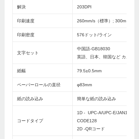
解決
203DPI
印刷速度
260mm/s（標準）; 300mm/s
印刷密度
576ドット/ライン
中国語-GB18030
文字セット
英語、日本、韓国など カスタ
紙幅
79.5±0.5mm
ペーパーロールの直径
φ83mm
紙の読み込み
簡単な紙の読み込み
1D - UPC-A/UPC-E/JAN13(EA
コードタイプ
CODE128
2D -QRコード