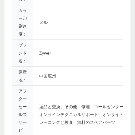
カラ
ー印
ヌル
刷速
度：
ブラ
ンド
Zywell
名：
原産
中国広州
地：
アフ
ター
セー
返品と交換、その他、修理、コールセンターと
ルス
オンラインテクニカルサポート、オンサイトト
サー
レーニングと検査、無料のスペアパーツ
ビ