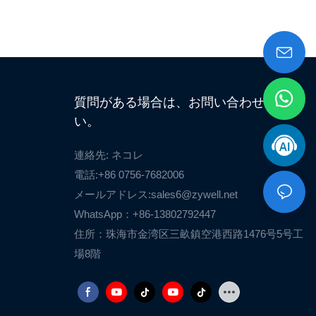
質問がある場合は、お問い合わせくださ
い。
連絡先: ネコレ
電話:+86 0756-7682006
メールアドレス:
sales6@zywell.net
WhatsApp：+86-13802792447
住所：珠海市金湾区三畝鎮空港西路1476号5号工
場8階