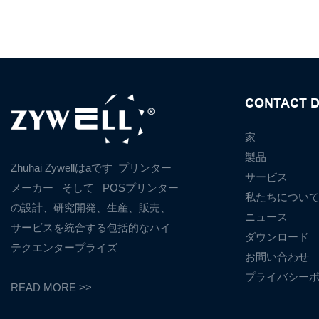
CONTACT D
家
製品
Zhuhai Zywellはaです
プリンター
サービス
メーカー
そして
POSプリンター
私たちについ
の設計、研究開発、生産、販売、
ニュース
サービスを統合する包括的なハイ
ダウンロード
テクエンタープライズ
お問い合わせ
プライバシー
READ MORE >>