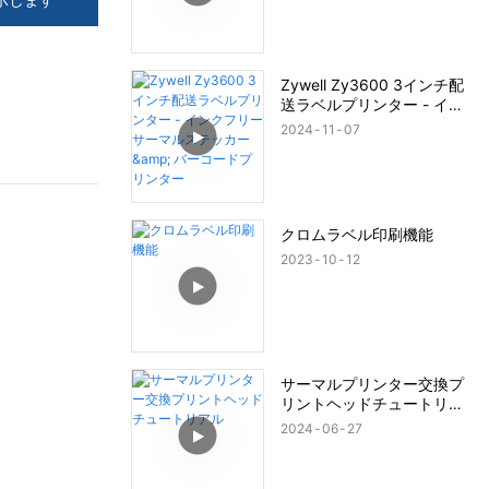
Zywell Zy3600 3インチ配
送ラベルプリンター - イン
クフリーサーマルステッカ
2024
11
07
ー & バーコードプリンター
クロムラベル印刷機能
2023
10
12
サーマルプリンター交換プ
リントヘッドチュートリア
ル
2024
06
27