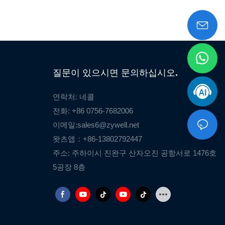
질문이 있으시면 문의하십시오.
연락처: 네콜
전화: +86 0756-7682006
이메일:
sales6@zywell.net
왓츠앱：+86-13802792447
주소: 주하이시 진완구 산자오진 공항서로 1476호
5공장 8층