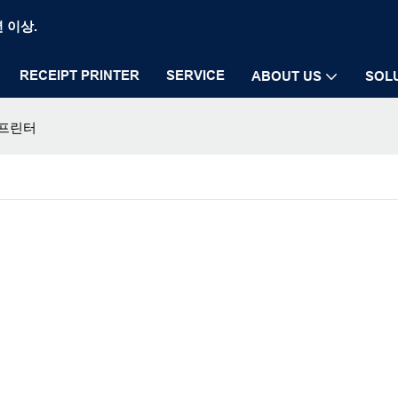
년 이상.
RECEIPT PRINTER
SERVICE
ABOUT US
SOL
 프린터