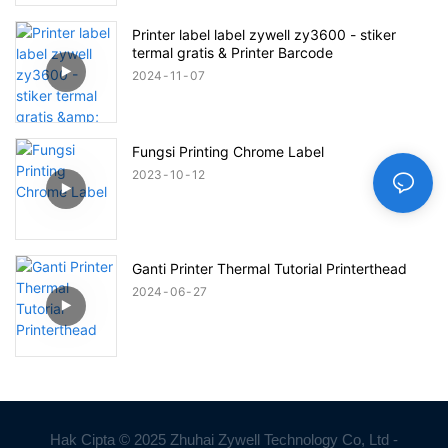
Printer label label zywell zy3600 - stiker
termal gratis & Printer Barcode
2024
11
07
Fungsi Printing Chrome Label
2023
10
12
Ganti Printer Thermal Tutorial Printerthead
2024
06
27
Hak Cipta © 2025 Zhuhai Zywell Technology Co, Ltd -