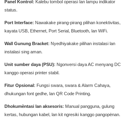
Panel Kontrol:
Kalebu tombol operasi lan lampu indikator
status.
Port Interface:
Nawakake pirang-pirang pilihan konektivitas,
kayata USB, Ethernet, Port Serial, Bluetooth, lan WiFi.
Wall Gunung Bracket:
Nyedhiyakake pilihan instalasi lan
instalasi sing aman.
Unit sumber daya (PSU):
Ngonversi daya AC menyang DC
kanggo operasi printer stabil.
Fitur Opsional:
Fungsi swara, swara & Alarm Cahaya,
dhukungan font gedhe, lan QR Code Printing.
Dhokumèntasi lan aksesoris:
Manual pangguna, gulung
kertas, hubungan kabel, lan kit ngresiki kanggo pangopènan.