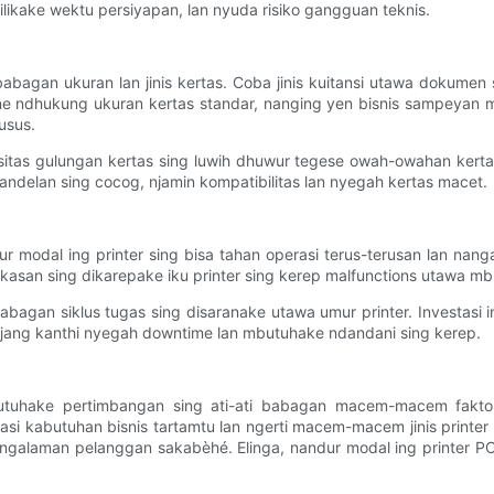
yilikake wektu persiyapan, lan nyuda risiko gangguan teknis.
agan ukuran lan jinis kertas. Coba jinis kuitansi utawa dokumen 
sane ndhukung ukuran kertas standar, nanging yen bisnis sampeyan m
usus.
pasitas gulungan kertas sing luwih dhuwur tegese owah-owahan kert
andelan sing cocog, njamin kompatibilitas lan nyegah kertas macet.
dur modal ing printer sing bisa tahan operasi terus-terusan lan na
gkasan sing dikarepake iku printer sing kerep malfunctions utawa 
bagan siklus tugas sing disaranake utawa umur printer. Investasi i
anjang kanthi nyegah downtime lan mbutuhake ndandani sing kerep.
tuhake pertimbangan sing ati-ati babagan macem-macem faktor ka
aluasi kabutuhan bisnis tartamtu lan ngerti macem-macem jinis prin
ngalaman pelanggan sakabèhé. Elinga, nandur modal ing printer P