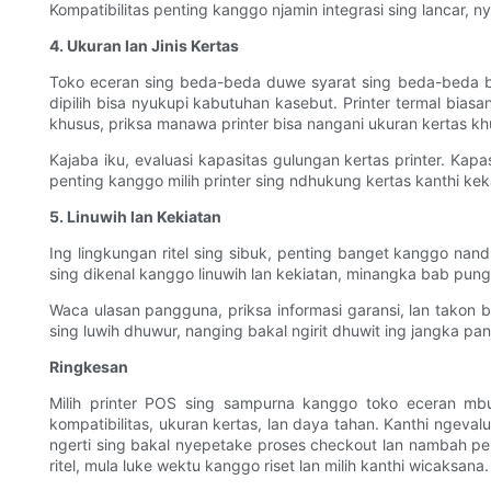
Kompatibilitas penting kanggo njamin integrasi sing lancar, n
4. Ukuran lan Jinis Kertas
Toko eceran sing beda-beda duwe syarat sing beda-beda bab
dipilih bisa nyukupi kabutuhan kasebut. Printer termal bia
khusus, priksa manawa printer bisa nangani ukuran kertas kh
Kajaba iku, evaluasi kapasitas gulungan kertas printer. Ka
penting kanggo milih printer sing ndhukung kertas kanthi kek
5. Linuwih lan Kekiatan
Ing lingkungan ritel sing sibuk, penting banget kanggo nan
sing dikenal kanggo linuwih lan kekiatan, minangka bab pun
Waca ulasan pangguna, priksa informasi garansi, lan takon ba
sing luwih dhuwur, nanging bakal ngirit dhuwit ing jangka p
Ringkesan
Milih printer POS sing sampurna kanggo toko eceran mbu
kompatibilitas, ukuran kertas, lan daya tahan. Kanthi ngev
ngerti sing bakal nyepetake proses checkout lan nambah pe
ritel, mula luke wektu kanggo riset lan milih kanthi wicaksana.