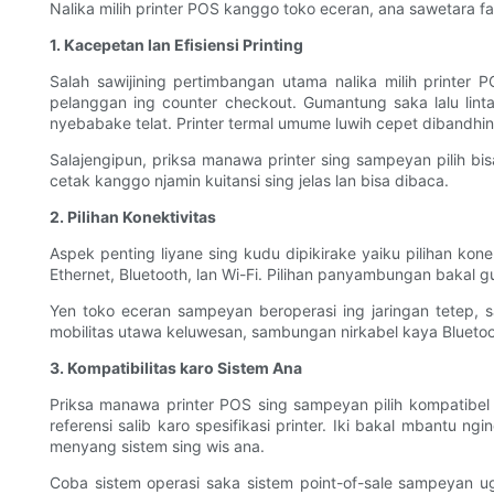
Nalika milih printer POS kanggo toko eceran, ana sawetara f
1. Kacepetan lan Efisiensi Printing
Salah sawijining pertimbangan utama nalika milih printer
pelanggan ing counter checkout. Gumantung saka lalu lint
nyebabake telat. Printer termal umume luwih cepet dibandhin
Salajengipun, priksa manawa printer sing sampeyan pilih bis
cetak kanggo njamin kuitansi sing jelas lan bisa dibaca.
2. Pilihan Konektivitas
Aspek penting liyane sing kudu dipikirake yaiku pilihan k
Ethernet, Bluetooth, lan Wi-Fi. Pilihan panyambungan bakal g
Yen toko eceran sampeyan beroperasi ing jaringan tetep, 
mobilitas utawa keluwesan, sambungan nirkabel kaya Bluetoot
3. Kompatibilitas karo Sistem Ana
Priksa manawa printer POS sing sampeyan pilih kompatibel ka
referensi salib karo spesifikasi printer. Iki bakal mbantu 
menyang sistem sing wis ana.
Coba sistem operasi saka sistem point-of-sale sampeyan ug