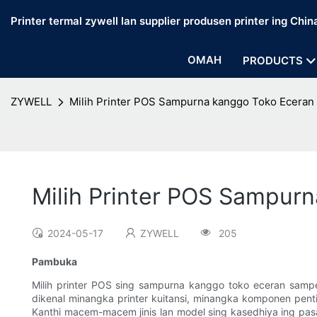
Printer termal zywell lan supplier produsen printer ing Chin
OMAH
PRODUCTS
ZYWELL
Milih Printer POS Sampurna kanggo Toko Eceran
Milih Printer POS Sampur
2024-05-17
ZYWELL
205
Pambuka
Milih printer POS sing sampurna kanggo toko eceran samp
dikenal minangka printer kuitansi, minangka komponen penting
Kanthi macem-macem jinis lan model sing kasedhiya ing pasar,