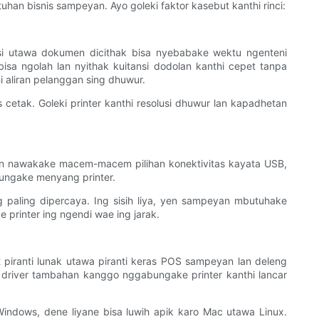
an bisnis sampeyan. Ayo goleki faktor kasebut kanthi rinci:
ansi utawa dokumen dicithak bisa nyebabake wektu ngenteni
sa ngolah lan nyithak kuitansi dodolan kanthi cepet tanpa
i aliran pelanggan sing dhuwur.
 cetak. Goleki printer kanthi resolusi dhuwur lan kapadhetan
dern nawakake macem-macem pilihan konektivitas kayata USB,
mbungake menyang printer.
 paling dipercaya. Ing sisih liya, yen sampeyan mbutuhake
printer ing ngendi wae ing jarak.
at piranti lunak utawa piranti keras POS sampeyan lan deleng
awa driver tambahan kanggo nggabungake printer kanthi lancar
Windows, dene liyane bisa luwih apik karo Mac utawa Linux.