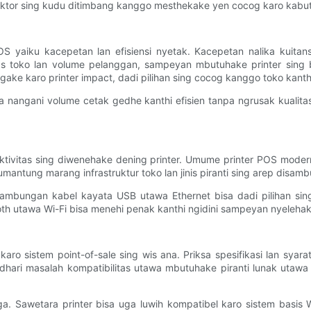
aktor sing kudu ditimbang kanggo mesthekake yen cocog karo kabutuh
 POS yaiku kacepetan lan efisiensi nyetak. Kacepetan nalika kuit
as toko lan volume pelanggan, sampeyan mbutuhake printer sing bi
gake karo printer impact, dadi pilihan sing cocog kanggo toko kanth
a nangani volume cetak gedhe kanthi efisien tanpa ngrusak kualitas
onektivitas sing diwenehake dening printer. Umume printer POS mo
umantung marang infrastruktur toko lan jinis piranti sing arep disa
sambungan kabel kayata USB utawa Ethernet bisa dadi pilihan sing
h utawa Wi-Fi bisa menehi penak kanthi ngidini sampeyan nyelehake 
ro sistem point-of-sale sing wis ana. Priksa spesifikasi lan syar
ngindhari masalah kompatibilitas utawa mbutuhake piranti lunak ut
a. Sawetara printer bisa uga luwih kompatibel karo sistem basis 