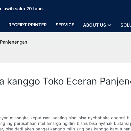
a luwih saka 20 taun.
RECEIPT PRINTER
SERVICE
ABOUT US
SOL
 Panjenengan
na kanggo Toko Eceran Panje
eyan minangka keputusan penting sing bisa nyebabake operasi bi
 ing perusahaan ritel amarga ngidini bisnis bisa nyithak kuitansi p
 bisa dadi akeh banget kanggo milih sing pas kanggo kabutuhan bisni