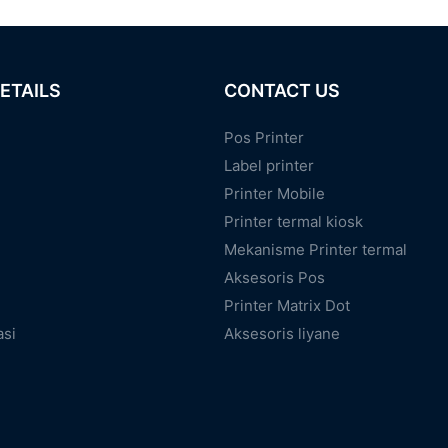
ETAILS
CONTACT US
Pos Printer
Label printer
Printer Mobile
Printer termal kiosk
Mekanisme Printer termal
Aksesoris Pos
Printer Matrix Dot
asi
Aksesoris liyane