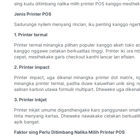
sing kudu ditimbang nalika milih printer POS kanggo mesth
Jenis Printer POS
Sadurunge nyilem menyang rincian, iku penting kanggo ngerti
1. Printer termal
Printer termal minangka pilihan populer kanggo akeh toko e
kanggo nggawe cetakan berkualitas tinggi. Printer iki ora m
cepet, mesthekake garis checkout kanthi lancar lan efisien.
2. Printer impact
Printer impact, uga dikenal minangka printer dot matrix,
minangka printer termal, padha duwe kaluwihan unik sing n
salinan karbon utawa formulir multipart. Dheweke uga diken
3. Printer inkjet
Printer inkjet umume digandhengake karo panggunaan omah ut
tinta menyang kertas. Dheweke nawakake cetakan berkualit
apik banget.
Faktor sing Perlu Ditimbang Nalika Milih Printer POS