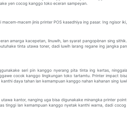
ekake yen cocog kanggo toko eceran sampeyan.
 macem-macem jinis printer POS kasedhiya ing pasar. Ing ngisor iki
ceran amarga kacepetan, linuwih, lan syarat pangopènan sing sithi
butuhake tinta utawa toner, dadi luwih larang regane ing jangka pa
 nggunakake seri pin kanggo nyerang pita tinta ing kertas, nin
ggawe cocok kanggo lingkungan toko tartamtu. Printer impact bisa
al kanthi daya tahan lan kemampuan kanggo nahan kahanan sing luwi
awa kantor, nanging uga bisa digunakake minangka printer point-of
as tinggi lan kemampuan kanggo nyetak kanthi warna, dadi cocog