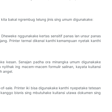
, kita bakal ngrembug telung jinis sing umum digunakake:
k. Dheweke nggunakake kertas sensitif panas lan unsur panas
njang. Printer termal dikenal kanthi kemampuan nyetak kanthi
ggalake kesan. Senajan padha ora minangka umum digunakake
 nyithak ing macem-macem formulir salinan, kayata kuitansi
h angel.
-sale. Printer iki bisa digunakake kanthi nyepetake tetesan
 kanggo bisnis sing mbutuhake kuitansi utawa dokumen sing