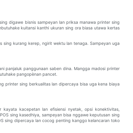
sing digawe bisnis sampeyan lan priksa manawa printer sing
butuhake kuitansi kanthi ukuran sing ora biasa utawa kertas
as sing kurang kerep, ngirit wektu lan tenaga. Sampeyan uga
ngani panjaluk panggunaan saben dina. Mangga madosi printer
mbutuhake pangopènan pancet.
ng printer sing berkualitas lan dipercaya bisa uga kena biaya
yata kacepetan lan efisiensi nyetak, opsi konektivitas,
ter POS sing kasedhiya, sampeyan bisa nggawe keputusan sing
OS sing dipercaya lan cocog penting kanggo kelancaran toko