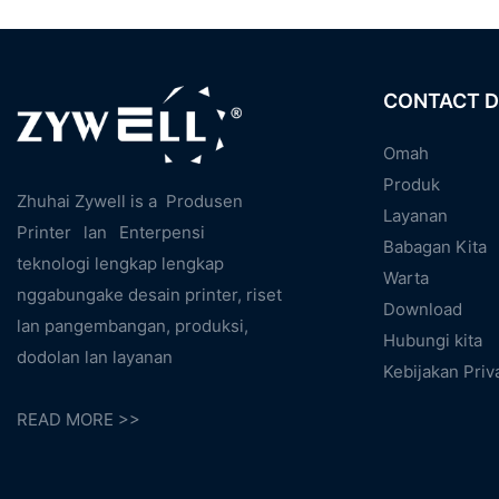
CONTACT D
Omah
Produk
Zhuhai Zywell is a
Produsen
Layanan
Printer
lan
Enterpensi
Babagan Kita
teknologi lengkap lengkap
Warta
nggabungake desain printer, riset
Download
lan pangembangan, produksi,
Hubungi kita
dodolan lan layanan
Kebijakan Priv
READ MORE >>