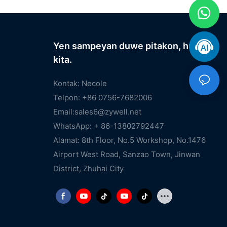
Yen sampeyan duwe pitakon, hubungi
kita.
Kontak: Necole
Telpon: +86 0756-7682006
Email:
sales6@zywell.net
WhatsApp: + 86-13802792447
Alamat: 8th Floor, No.5 Workshop, No.1476
Airport West Road, Sanzao Town, Jinwan
District, Zhuhai City