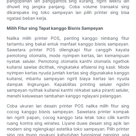
pangopènan lan panggantos sing kurang, ngirit wektu lan
dhuwit ing jangka panjang. Coba volume transaksi sing
dikarepake ing toko sampeyan lan pilih printer sing bisa
ngatasi beban kerja.
Milih Fitur sing Tepat kanggo Bisnis Sampeyan
Nalika milih printer POS, penting kanggo nimbang fitur
tartamtu sing bakal entuk manfaat kanggo bisnis sampeyan.
Sawetara printer POS dilengkapi fitur canggih kayata
pemotong otomatis, mode nyimpen kertas, lan kemampuan
nyetak seluler. Pemotong otomatis kanthi otomatis ngethok
kuitansi sawise dicithak, ningkatake efisiensi ing kasir. Mode
nyimpen kertas nyuda jumlah kertas sing digunakake kanggo
kuitansi, mbantu sampeyan ngirit biaya kertas lan nyuda
dampak lingkungan. Kapabilitas printing seluler ngidini
sampeyan nyithak kuitansi kanthi nirkabel saka piranti seluler,
menehi keluwesan tambahan kanggo nglayani pelanggan.
Coba ukuran lan desain printer POS nalika milih fitur sing
cocog kanggo bisnis sampeyan. Sawetara printer kompak
lan ngirit papan, cocog kanggo tata letak toko cilik kanthi
ruang kontra sing winates. Liyane duwe desain sing apik lan
modern sing nglengkapi estetika toko sampeyan. Pilih printer
sing ora mung nyukupi kabutuhan fungsional nanging uga