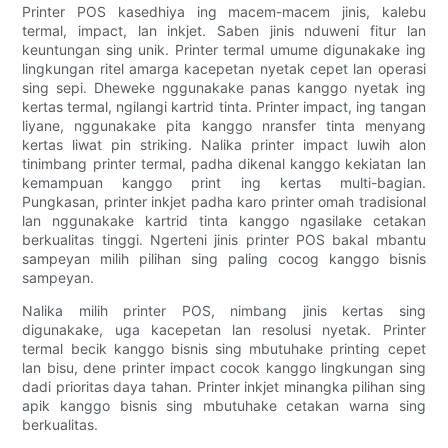
Printer POS kasedhiya ing macem-macem jinis, kalebu
termal, impact, lan inkjet. Saben jinis nduweni fitur lan
keuntungan sing unik. Printer termal umume digunakake ing
lingkungan ritel amarga kacepetan nyetak cepet lan operasi
sing sepi. Dheweke nggunakake panas kanggo nyetak ing
kertas termal, ngilangi kartrid tinta. Printer impact, ing tangan
liyane, nggunakake pita kanggo nransfer tinta menyang
kertas liwat pin striking. Nalika printer impact luwih alon
tinimbang printer termal, padha dikenal kanggo kekiatan lan
kemampuan kanggo print ing kertas multi-bagian.
Pungkasan, printer inkjet padha karo printer omah tradisional
lan nggunakake kartrid tinta kanggo ngasilake cetakan
berkualitas tinggi. Ngerteni jinis printer POS bakal mbantu
sampeyan milih pilihan sing paling cocog kanggo bisnis
sampeyan.
Nalika milih printer POS, nimbang jinis kertas sing
digunakake, uga kacepetan lan resolusi nyetak. Printer
termal becik kanggo bisnis sing mbutuhake printing cepet
lan bisu, dene printer impact cocok kanggo lingkungan sing
dadi prioritas daya tahan. Printer inkjet minangka pilihan sing
apik kanggo bisnis sing mbutuhake cetakan warna sing
berkualitas.