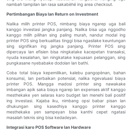
nambah tampilan lan rasa sakabèhé ing area checkout.
Pertimbangan Biaya lan Return on Investment
Nalika milih printer POS, nimbang biaya ngarep uga bali
kanggo investasi jangka panjang. Nalika bisa uga nggodho
kanggo milih pilihan sing paling murah, nandur modal ing
printer POS sing berkualitas tinggi bisa ngasilake keuntungan
sing signifikan ing jangka panjang. Printer POS sing
dipercaya lan efisien bisa ningkatake kacepetan transaksi,
nyuda kesalahan, lan ningkatake kepuasan pelanggan, sing
pungkasane nyebabake dodolan lan bathi.
Coba total biaya kepemilikan, kalebu pangopènan, bahan
konsumsi, lan perbaikan potensial, nalika ngevaluasi biaya
printer POS. Mangga madosi printer sing nawakake
imbangan apik saka biaya ngarep lan expenses aktif kanggo
mesthekake yen selaras karo budget lan menehi bali positif
ing investasi. Kajaba iku, nimbang opsi babar pisan lan
dhukungan sing kasedhiya kanggo printer kanggo
mesthekake yen sampeyan bisa kanthi cepet ngatasi
masalah teknis sing bisa kedadeyan.
Integrasi karo POS Software lan Hardware