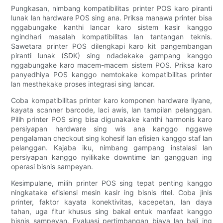
Pungkasan, nimbang kompatibilitas printer POS karo piranti
lunak lan hardware POS sing ana. Priksa manawa printer bisa
nggabungake kanthi lancar karo sistem kasir kanggo
ngindhari masalah kompatibilitas lan tantangan teknis.
Sawetara printer POS dilengkapi karo kit pangembangan
piranti lunak (SDK) sing ndadekake gampang kanggo
nggabungake karo macem-macem sistem POS. Priksa karo
panyedhiya POS kanggo nemtokake kompatibilitas printer
lan mesthekake proses integrasi sing lancar.
Coba kompatibilitas printer karo komponen hardware liyane,
kayata scanner barcode, laci awis, lan tampilan pelanggan.
Pilih printer POS sing bisa digunakake kanthi harmonis karo
persiyapan hardware sing wis ana kanggo nggawe
pengalaman checkout sing kohesif lan efisien kanggo staf lan
pelanggan. Kajaba iku, nimbang gampang instalasi lan
persiyapan kanggo nyilikake downtime lan gangguan ing
operasi bisnis sampeyan.
Kesimpulane, milih printer POS sing tepat penting kanggo
ningkatake efisiensi mesin kasir ing bisnis ritel. Coba jinis
printer, faktor kayata konektivitas, kacepetan, lan daya
tahan, uga fitur khusus sing bakal entuk manfaat kanggo
bisnis sampeyan. Evaluasi pertimbangan biaya lan bali ing