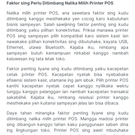
Faktor sing Perlu Ditimbang Nalika Milih Printer POS
Nalika milih printer POS, ana sawetara faktor sing kudu
ditimbang kanggo mesthekake yen cocog karo kabutuhan
bisnis sampeyan. Salah sawijining faktor penting sing kudu
ditimbang yaiku pilihan konektivitas. Priksa manawa printer
POS sing sampeyan pilih kompatibel karo sistem kasir lan
nawakake pilihan konektivitas sing dibutuhake, kayata USB,
Ethernet, utawa Bluetooth. Kajaba iku, nimbang apa
sampeyan butuh kemampuan nirkabel kanggo nambah
keluwesan ing tata letak toko.
Faktor penting liyane sing kudu ditimbang yaiku kacepetan
cetak printer POS. Kacepetan nyetak bisa nyebabake
efisiensi sistem kasir, utamane ing jam sibuk. Pilih printer POS
kanthi kacepetan nyetak cepet kanggo nyilikake wektu
tunggu kanggo pelanggan lan nambah kacepetan transaksi
sakabèhé. Kajaba iku, nimbang resolusi printer kanggo
mesthekake yen kuitansi sampeyan jelas lan bisa dibaca.
Daya tahan minangka faktor penting liyane sing kudu
ditimbang nalika milih printer POS. Mangga madosi printer
sing dibangun kanggo tahan kaku panggunaan saben dina
ing lingkungan toko. Printer POS sing awet mbutuhake