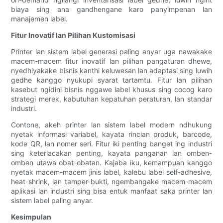
biaya sing ana gandhengane karo panyimpenan lan
manajemen label.
Fitur Inovatif lan Pilihan Kustomisasi
Printer lan sistem label generasi paling anyar uga nawakake
macem-macem fitur inovatif lan pilihan pangaturan dhewe,
nyedhiyakake bisnis kanthi keluwesan lan adaptasi sing luwih
gedhe kanggo nyukupi syarat tartamtu. Fitur lan pilihan
kasebut ngidini bisnis nggawe label khusus sing cocog karo
strategi merek, kabutuhan kepatuhan peraturan, lan standar
industri.
Contone, akeh printer lan sistem label modern ndhukung
nyetak informasi variabel, kayata rincian produk, barcode,
kode QR, lan nomer seri. Fitur iki penting banget ing industri
sing keterlacakan penting, kayata panganan lan omben-
omben utawa obat-obatan. Kajaba iku, kemampuan kanggo
nyetak macem-macem jinis label, kalebu label self-adhesive,
heat-shrink, lan tamper-bukti, ngembangake macem-macem
aplikasi lan industri sing bisa entuk manfaat saka printer lan
sistem label paling anyar.
Kesimpulan