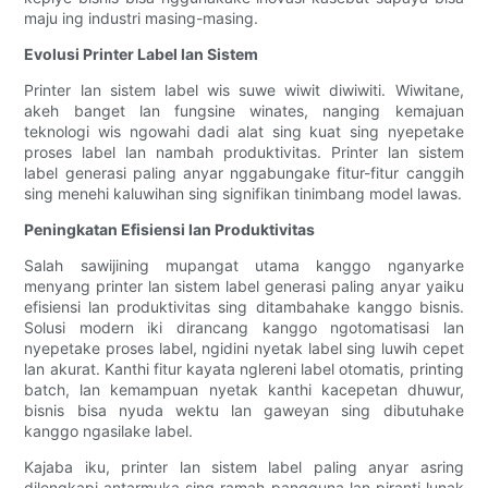
maju ing industri masing-masing.
Evolusi Printer Label lan Sistem
Printer lan sistem label wis suwe wiwit diwiwiti. Wiwitane,
akeh banget lan fungsine winates, nanging kemajuan
teknologi wis ngowahi dadi alat sing kuat sing nyepetake
proses label lan nambah produktivitas. Printer lan sistem
label generasi paling anyar nggabungake fitur-fitur canggih
sing menehi kaluwihan sing signifikan tinimbang model lawas.
Peningkatan Efisiensi lan Produktivitas
Salah sawijining mupangat utama kanggo nganyarke
menyang printer lan sistem label generasi paling anyar yaiku
efisiensi lan produktivitas sing ditambahake kanggo bisnis.
Solusi modern iki dirancang kanggo ngotomatisasi lan
nyepetake proses label, ngidini nyetak label sing luwih cepet
lan akurat. Kanthi fitur kayata nglereni label otomatis, printing
batch, lan kemampuan nyetak kanthi kacepetan dhuwur,
bisnis bisa nyuda wektu lan gaweyan sing dibutuhake
kanggo ngasilake label.
Kajaba iku, printer lan sistem label paling anyar asring
dilengkapi antarmuka sing ramah pangguna lan piranti lunak