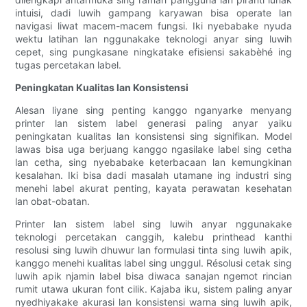
intuisi, dadi luwih gampang karyawan bisa operate lan
navigasi liwat macem-macem fungsi. Iki nyebabake nyuda
wektu latihan lan nggunakake teknologi anyar sing luwih
cepet, sing pungkasane ningkatake efisiensi sakabèhé ing
tugas percetakan label.
Peningkatan Kualitas lan Konsistensi
Alesan liyane sing penting kanggo nganyarke menyang
printer lan sistem label generasi paling anyar yaiku
peningkatan kualitas lan konsistensi sing signifikan. Model
lawas bisa uga berjuang kanggo ngasilake label sing cetha
lan cetha, sing nyebabake keterbacaan lan kemungkinan
kesalahan. Iki bisa dadi masalah utamane ing industri sing
menehi label akurat penting, kayata perawatan kesehatan
lan obat-obatan.
Printer lan sistem label sing luwih anyar nggunakake
teknologi percetakan canggih, kalebu printhead kanthi
resolusi sing luwih dhuwur lan formulasi tinta sing luwih apik,
kanggo menehi kualitas label sing unggul. Résolusi cetak sing
luwih apik njamin label bisa diwaca sanajan ngemot rincian
rumit utawa ukuran font cilik. Kajaba iku, sistem paling anyar
nyedhiyakake akurasi lan konsistensi warna sing luwih apik,