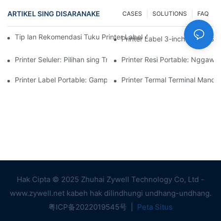
ARTIKEL SING DISARANAKE
CASES
SOLUTIONS
FAQ
Tip lan Rekomendasi Tuku Printer Label 4-inci Sing Sampeyan 
Printer Label 3-inch: Solusi 
Printer Seluler: Pilihan sing Trep Kanggo Nyetak Kapan Saja, N
Printer Resi Portable: Nggawe E
Printer Label Portable: Gampang Nggawe Label Pribadi
Printer Termal Terminal Mand
Hak Cipta © 2025 Zhuhai Zywell Technology Co, Ltd -
www.zywell.net kabeh hak dilindhungi undhang-undhang.
粤ICP备2022019545号
|
Peta Situs