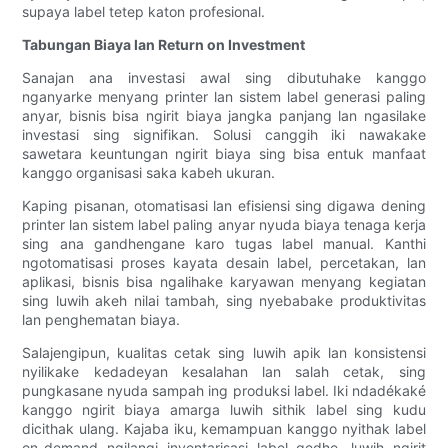
supaya label tetep katon profesional.
Tabungan Biaya lan Return on Investment
Sanajan ana investasi awal sing dibutuhake kanggo
nganyarke menyang printer lan sistem label generasi paling
anyar, bisnis bisa ngirit biaya jangka panjang lan ngasilake
investasi sing signifikan. Solusi canggih iki nawakake
sawetara keuntungan ngirit biaya sing bisa entuk manfaat
kanggo organisasi saka kabeh ukuran.
Kaping pisanan, otomatisasi lan efisiensi sing digawa dening
printer lan sistem label paling anyar nyuda biaya tenaga kerja
sing ana gandhengane karo tugas label manual. Kanthi
ngotomatisasi proses kayata desain label, percetakan, lan
aplikasi, bisnis bisa ngalihake karyawan menyang kegiatan
sing luwih akeh nilai tambah, sing nyebabake produktivitas
lan penghematan biaya.
Salajengipun, kualitas cetak sing luwih apik lan konsistensi
nyilikake kedadeyan kesalahan lan salah cetak, sing
pungkasane nyuda sampah ing produksi label. Iki ndadékaké
kanggo ngirit biaya amarga luwih sithik label sing kudu
dicithak ulang. Kajaba iku, kemampuan kanggo nyithak label
on-demand ngilangi inventarisasi label gedhe, luwih ngirit