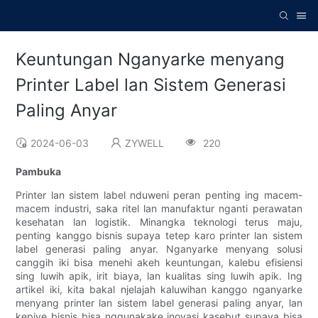
Keuntungan Nganyarke menyang
Printer Label lan Sistem Generasi
Paling Anyar
2024-06-03
ZYWELL
220
Pambuka
Printer lan sistem label nduweni peran penting ing macem-
macem industri, saka ritel lan manufaktur nganti perawatan
kesehatan lan logistik. Minangka teknologi terus maju,
penting kanggo bisnis supaya tetep karo printer lan sistem
label generasi paling anyar. Nganyarke menyang solusi
canggih iki bisa menehi akeh keuntungan, kalebu efisiensi
sing luwih apik, irit biaya, lan kualitas sing luwih apik. Ing
artikel iki, kita bakal njelajah kaluwihan kanggo nganyarke
menyang printer lan sistem label generasi paling anyar, lan
kepiye bisnis bisa nggunakake inovasi kasebut supaya bisa