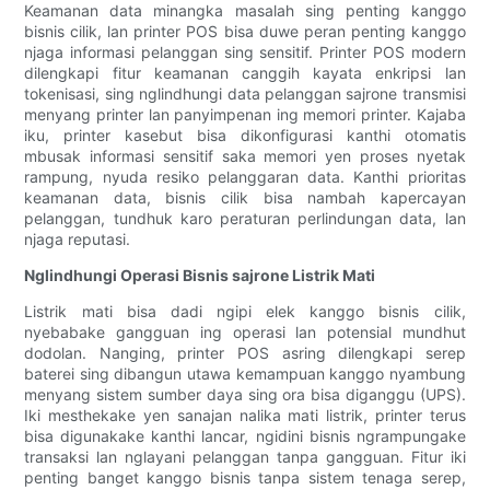
Keamanan data minangka masalah sing penting kanggo
bisnis cilik, lan printer POS bisa duwe peran penting kanggo
njaga informasi pelanggan sing sensitif. Printer POS modern
dilengkapi fitur keamanan canggih kayata enkripsi lan
tokenisasi, sing nglindhungi data pelanggan sajrone transmisi
menyang printer lan panyimpenan ing memori printer. Kajaba
iku, printer kasebut bisa dikonfigurasi kanthi otomatis
mbusak informasi sensitif saka memori yen proses nyetak
rampung, nyuda resiko pelanggaran data. Kanthi prioritas
keamanan data, bisnis cilik bisa nambah kapercayan
pelanggan, tundhuk karo peraturan perlindungan data, lan
njaga reputasi.
Nglindhungi Operasi Bisnis sajrone Listrik Mati
Listrik mati bisa dadi ngipi elek kanggo bisnis cilik,
nyebabake gangguan ing operasi lan potensial mundhut
dodolan. Nanging, printer POS asring dilengkapi serep
baterei sing dibangun utawa kemampuan kanggo nyambung
menyang sistem sumber daya sing ora bisa diganggu (UPS).
Iki mesthekake yen sanajan nalika mati listrik, printer terus
bisa digunakake kanthi lancar, ngidini bisnis ngrampungake
transaksi lan nglayani pelanggan tanpa gangguan. Fitur iki
penting banget kanggo bisnis tanpa sistem tenaga serep,