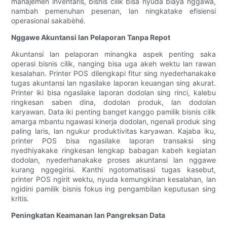
manajemen inventaris, bisnis cilik bisa nyuda biaya nggawa,
nambah pemenuhan pesenan, lan ningkatake efisiensi
operasional sakabèhé.
Nggawe Akuntansi lan Pelaporan Tanpa Repot
Akuntansi lan pelaporan minangka aspek penting saka
operasi bisnis cilik, nanging bisa uga akeh wektu lan rawan
kesalahan. Printer POS dilengkapi fitur sing nyederhanakake
tugas akuntansi lan ngasilake laporan keuangan sing akurat.
Printer iki bisa ngasilake laporan dodolan sing rinci, kalebu
ringkesan saben dina, dodolan produk, lan dodolan
karyawan. Data iki penting banget kanggo pamilik bisnis cilik
amarga mbantu ngawasi kinerja dodolan, ngenali produk sing
paling laris, lan ngukur produktivitas karyawan. Kajaba iku,
printer POS bisa ngasilake laporan transaksi sing
nyedhiyakake ringkesan lengkap babagan kabeh kegiatan
dodolan, nyederhanakake proses akuntansi lan nggawe
kurang nggegirisi. Kanthi ngotomatisasi tugas kasebut,
printer POS ngirit wektu, nyuda kemungkinan kesalahan, lan
ngidini pamilik bisnis fokus ing pengambilan keputusan sing
kritis.
Peningkatan Keamanan lan Pangreksan Data