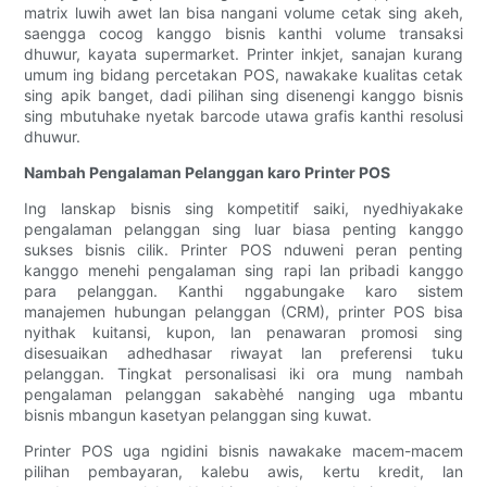
matrix luwih awet lan bisa nangani volume cetak sing akeh,
saengga cocog kanggo bisnis kanthi volume transaksi
dhuwur, kayata supermarket. Printer inkjet, sanajan kurang
umum ing bidang percetakan POS, nawakake kualitas cetak
sing apik banget, dadi pilihan sing disenengi kanggo bisnis
sing mbutuhake nyetak barcode utawa grafis kanthi resolusi
dhuwur.
Nambah Pengalaman Pelanggan karo Printer POS
Ing lanskap bisnis sing kompetitif saiki, nyedhiyakake
pengalaman pelanggan sing luar biasa penting kanggo
sukses bisnis cilik. Printer POS nduweni peran penting
kanggo menehi pengalaman sing rapi lan pribadi kanggo
para pelanggan. Kanthi nggabungake karo sistem
manajemen hubungan pelanggan (CRM), printer POS bisa
nyithak kuitansi, kupon, lan penawaran promosi sing
disesuaikan adhedhasar riwayat lan preferensi tuku
pelanggan. Tingkat personalisasi iki ora mung nambah
pengalaman pelanggan sakabèhé nanging uga mbantu
bisnis mbangun kasetyan pelanggan sing kuwat.
Printer POS uga ngidini bisnis nawakake macem-macem
pilihan pembayaran, kalebu awis, kertu kredit, lan