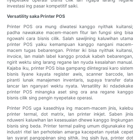
investasi ing pasar kompetitif saiki.
Versatility saka Printer POS
Printer POS ora mung diwatesi kanggo nyithak kuitansi;
padha nawakake macem-macem fitur lan fungsi sing bisa
ngowahi cara bisnis cilik. Salah sawijining kaluwihan utama
printer POS yaiku kemampuan kanggo nangani macem-
macem tugas bebarengan. Printer iki bisa nyithak kuitansi,
invoice, lan malah label kanggo produk kabeh bebarengan,
ngirit wektu sing larang regane lan nyuda kesalahan manual.
Kajaba iku, printer POS bisa gampang diintegrasi karo sistem
bisnis liyane kayata register awis, scanner barcode, lan
piranti lunak manajemen inventaris, supaya transfer data
lancar lan nganyari wektu nyata. Versatility iki ndadekake
printer POS minangka aset sing ora ana regane kanggo
bisnis cilik sing pengin nyepetake operasi.
Printer POS uga kasedhiya ing macem-macem jinis, kalebu
printer termal, dot matrix, lan printer inkjet. Saben jinis
nduweni kaluwihan lan kesesuaian dhewe kanggo lingkungan
bisnis sing beda. Printer termal paling umum digunakake ing
industri ritel lan perhotelan amarga kacepetan nyetak cepet
lan syarat pangopènan sing sithik. Ing sisih liya, printer dot