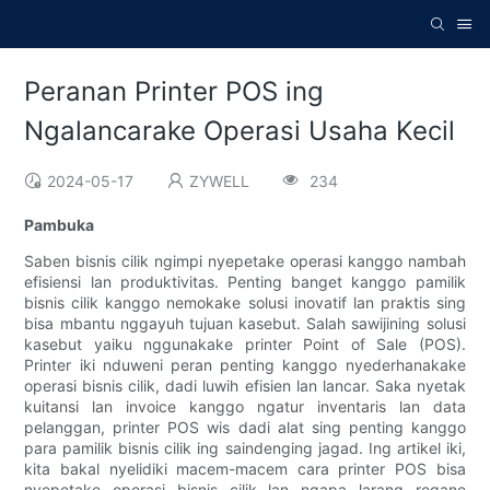
Peranan Printer POS ing
Ngalancarake Operasi Usaha Kecil
2024-05-17
ZYWELL
234
Pambuka
Saben bisnis cilik ngimpi nyepetake operasi kanggo nambah
efisiensi lan produktivitas. Penting banget kanggo pamilik
bisnis cilik kanggo nemokake solusi inovatif lan praktis sing
bisa mbantu nggayuh tujuan kasebut. Salah sawijining solusi
kasebut yaiku nggunakake printer Point of Sale (POS).
Printer iki nduweni peran penting kanggo nyederhanakake
operasi bisnis cilik, dadi luwih efisien lan lancar. Saka nyetak
kuitansi lan invoice kanggo ngatur inventaris lan data
pelanggan, printer POS wis dadi alat sing penting kanggo
para pamilik bisnis cilik ing saindenging jagad. Ing artikel iki,
kita bakal nyelidiki macem-macem cara printer POS bisa
nyepetake operasi bisnis cilik lan ngapa larang regane