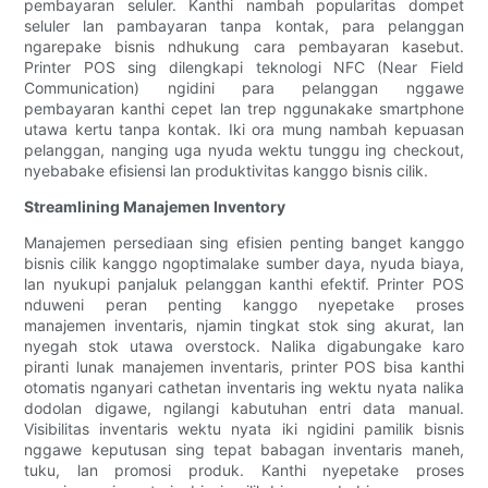
pembayaran seluler. Kanthi nambah popularitas dompet
seluler lan pambayaran tanpa kontak, para pelanggan
ngarepake bisnis ndhukung cara pembayaran kasebut.
Printer POS sing dilengkapi teknologi NFC (Near Field
Communication) ngidini para pelanggan nggawe
pembayaran kanthi cepet lan trep nggunakake smartphone
utawa kertu tanpa kontak. Iki ora mung nambah kepuasan
pelanggan, nanging uga nyuda wektu tunggu ing checkout,
nyebabake efisiensi lan produktivitas kanggo bisnis cilik.
Streamlining Manajemen Inventory
Manajemen persediaan sing efisien penting banget kanggo
bisnis cilik kanggo ngoptimalake sumber daya, nyuda biaya,
lan nyukupi panjaluk pelanggan kanthi efektif. Printer POS
nduweni peran penting kanggo nyepetake proses
manajemen inventaris, njamin tingkat stok sing akurat, lan
nyegah stok utawa overstock. Nalika digabungake karo
piranti lunak manajemen inventaris, printer POS bisa kanthi
otomatis nganyari cathetan inventaris ing wektu nyata nalika
dodolan digawe, ngilangi kabutuhan entri data manual.
Visibilitas inventaris wektu nyata iki ngidini pamilik bisnis
nggawe keputusan sing tepat babagan inventaris maneh,
tuku, lan promosi produk. Kanthi nyepetake proses