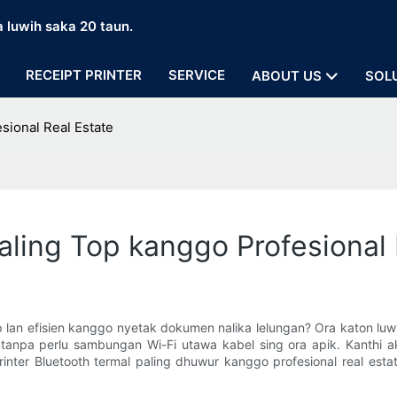
a luwih saka 20 taun.
RECEIPT PRINTER
SERVICE
ABOUT US
SOL
sional Real Estate
aling Top kanggo Profesional 
 lan efisien kanggo nyetak dokumen nalika lelungan? Ora katon luwi
tanpa perlu sambungan Wi-Fi utawa kabel sing ora apik. Kanthi ake
a printer Bluetooth termal paling dhuwur kanggo profesional real e