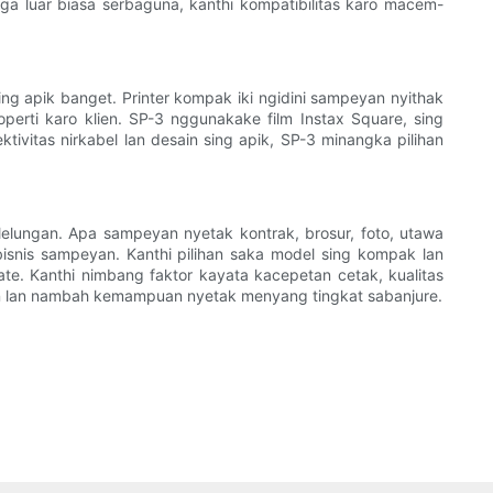
 luar biasa serbaguna, kanthi kompatibilitas karo macem-
 sing apik banget. Printer kompak iki ngidini sampeyan nyithak
perti karo klien. SP-3 nggunakake film Instax Square, sing
ivitas nirkabel lan desain sing apik, SP-3 minangka pilihan
 lelungan. Apa sampeyan nyetak kontrak, brosur, foto, utawa
 bisnis sampeyan. Kanthi pilihan saka model sing kompak lan
tate. Kanthi nimbang faktor kayata kacepetan cetak, kualitas
peyan lan nambah kemampuan nyetak menyang tingkat sabanjure.