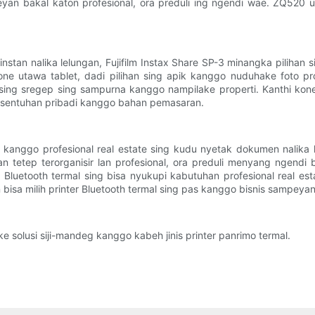
 bakal katon profesional, ora preduli ing ngendi wae. ZQ520 uga
instan nalika lelungan, Fujifilm Instax Share SP-3 minangka pilihan
ne utawa tablet, dadi pilihan sing apik kanggo nuduhake foto pro
ing sregep sing sampurna kanggo nampilake properti. Kanthi konekt
h sentuhan pribadi kanggo bahan pemasaran.
g kanggo profesional real estate sing kudu nyetak dokumen nalika
an tetep terorganisir lan profesional, ora preduli menyang ngendi
r Bluetooth termal sing bisa nyukupi kabutuhan profesional real es
yan bisa milih printer Bluetooth termal sing pas kanggo bisnis sam
e solusi siji-mandeg kanggo kabeh jinis printer panrimo termal.