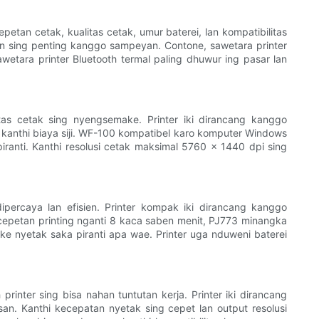
petan cetak, kualitas cetak, umur baterei, lan kompatibilitas
an sing penting kanggo sampeyan. Contone, sawetara printer
etara printer Bluetooth termal paling dhuwur ing pasar lan
as cetak sing nyengsemake. Printer iki dirancang kanggo
a kanthi biaya siji. WF-100 kompatibel karo komputer Windows
ranti. Kanthi resolusi cetak maksimal 5760 x 1440 dpi sing
ipercaya lan efisien. Printer kompak iki dirancang kanggo
cepetan printing nganti 8 kaca saben menit, PJ773 minangka
ke nyetak saka piranti apa wae. Printer uga nduweni baterei
rinter sing bisa nahan tuntutan kerja. Printer iki dirancang
usan. Kanthi kecepatan nyetak sing cepet lan output resolusi