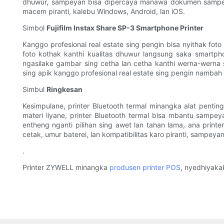
dhuwur, sampeyan bisa dipercaya manawa dokumen sampeyan
macem piranti, kalebu Windows, Android, lan iOS.
Simbol
Fujifilm Instax Share SP-3 Smartphone Printer
Kanggo profesional real estate sing pengin bisa nyithak foto 
foto kothak kanthi kualitas dhuwur langsung saka smartpho
ngasilake gambar sing cetha lan cetha kanthi werna-werna s
sing apik kanggo profesional real estate sing pengin namba
Simbul
Ringkesan
Kesimpulane, printer Bluetooth termal minangka alat pentin
materi liyane, printer Bluetooth termal bisa mbantu sampey
entheng nganti pilihan sing awet lan tahan lama, ana printe
cetak, umur baterei, lan kompatibilitas karo piranti, sampe
.
Printer ZYWELL minangka
produsen printer POS
, nyedhiyakak