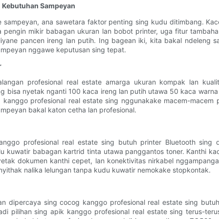
go Kebutuhan Sampeyan
ate sampeyan, ana sawetara faktor penting sing kudu ditimbang. Kace
 pengin mikir babagan ukuran lan bobot printer, uga fitur tambah
ne pancen ireng lan putih. Ing bagean iki, kita bakal ndeleng saw
mpeyan nggawe keputusan sing tepat.
r
langan profesional real estate amarga ukuran kompak lan kualit
sing bisa nyetak nganti 100 kaca ireng lan putih utawa 50 kaca warn
una kanggo profesional real estate sing nggunakake macem-macem pi
peyan bakal katon cetha lan profesional.
nggo profesional real estate sing butuh printer Bluetooth sing d
u kuwatir babagan kartrid tinta utawa panggantos toner. Kanthi ka
 nyetak dokumen kanthi cepet, lan konektivitas nirkabel nggampanga
 nyithak nalika lelungan tanpa kudu kuwatir nemokake stopkontak.
 dipercaya sing cocog kanggo profesional real estate sing butuh p
i pilihan sing apik kanggo profesional real estate sing terus-ter