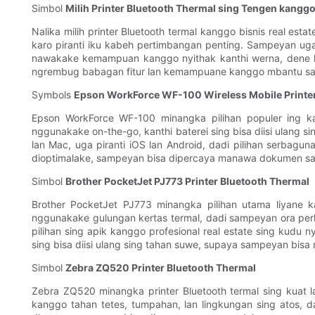
Simbol
Milih Printer Bluetooth Thermal sing Tengen kang
Nalika milih printer Bluetooth termal kanggo bisnis real est
karo piranti iku kabeh pertimbangan penting. Sampeyan uga
nawakake kemampuan kanggo nyithak kanthi werna, dene liya
ngrembug babagan fitur lan kemampuane kanggo mbantu sa
Symbols
Epson WorkForce WF-100 Wireless Mobile Printe
Epson WorkForce WF-100 minangka pilihan populer ing ka
nggunakake on-the-go, kanthi baterei sing bisa diisi ulang 
lan Mac, uga piranti iOS lan Android, dadi pilihan serbag
dioptimalake, sampeyan bisa dipercaya manawa dokumen sam
Simbol
Brother PocketJet PJ773 Printer Bluetooth Thermal
Brother PocketJet PJ773 minangka pilihan utama liyane ka
nggunakake gulungan kertas termal, dadi sampeyan ora perl
pilihan sing apik kanggo profesional real estate sing kudu
sing bisa diisi ulang sing tahan suwe, supaya sampeyan bisa
Simbol
Zebra ZQ520 Printer Bluetooth Thermal
Zebra ZQ520 minangka printer Bluetooth termal sing kuat lan
kanggo tahan tetes, tumpahan, lan lingkungan sing atos, dad