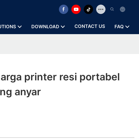
CONTACT US
UTIONS
DOWNLOAD
FAQ
rga printer resi portabel
ing anyar