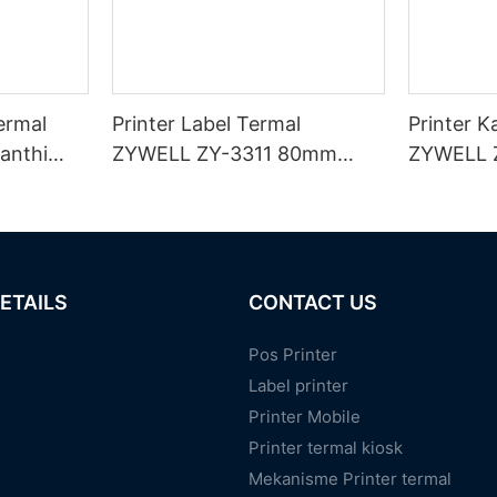
ermal
Printer Label Termal
Printer K
anthi
ZYWELL ZY-3311 80mm
ZYWELL 
I/BT
Tanpa Lapisan
Kanthi p
ETAILS
CONTACT US
Pos Printer
Label printer
Printer Mobile
Printer termal kiosk
Mekanisme Printer termal