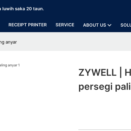
a luwih saka 20 taun.
RECEIPT PRINTER
SERVICE
ABOUT US
SOL
ing anyar
ZYWELL | Ha
persegi pal