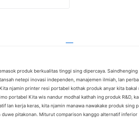
masok produk berkualitas tinggi sing dipercaya. Saindhenging p
a tansah netepi inovasi independen, manajemen ilmiah, lan perba
 Kita njamin printer resi portabel kothak produk anyar kita ba
mo portabel Kita wis nandur modhal kathah ing produk R&D, kan
tif lan kerja keras, kita njamin manawa nawakake produk sing pal
uwe pitakonan. Miturut comparison kanggo alternatif inferior