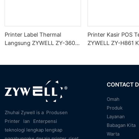
Printer Label Thermal
Printer Kasir POS T
Langsung ZYWELL ZY-3600
ZYWELL ZY-H861 K
Kanthi Pemotong Otomatis
USB+LAN/USB+WIF
(opsional) Ireng
CONTACT D
Omah
Produk
Zhuhai Zywell is a
Produsen
Layanan
Printer
lan
Enterpensi
Babagan Kita
teknologi lengkap lengkap
Warta
nggabungake desain printer, riset