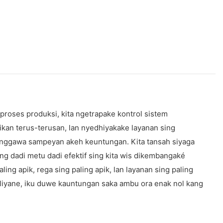
roses produksi, kita ngetrapake kontrol sistem
ikan terus-terusan, lan nyedhiyakake layanan sing
kal nggawa sampeyan akeh keuntungan. Kita tansah siyaga
g dadi metu dadi efektif sing kita wis dikembangaké
ing apik, rega sing paling apik, lan layanan sing paling
 liyane, iku duwe kauntungan saka ambu ora enak nol kang