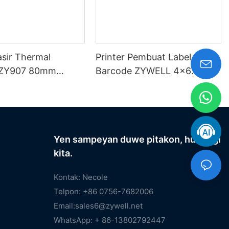
asir Thermal
Printer Pembuat Label
ZY907 80mm
Barcode ZYWELL 4x6
ort USB+WIFI
Kompatibel karo Wins IOS
Android USB+WIFI
Yen sampeyan duwe pitakon, hubungi
kita.
Kontak: Necole
Telpon: +86 0756-7682006
Email:
sales6@zywell.net
WhatsApp: + 86-13802792447