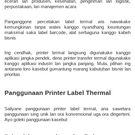
eceran lan produsen, kesehatan, pengiriman lan logistik, 
perpustakaan, lan manajemen acara 
Panganggone percetakan label termal wis nawakake 
kemungkinan tanpa wates kanggo nyandhang keuntungan 
maksimal saka label barcode, alat serbaguna kanggo kabeh 
bisnis 
Ing cendhak, printer termal langsung digunakake kanggo 
aplikasi jangka pendek, dene printer transfer termal digunakake 
kanggo aplikasi industri lan jangka panjang. Mula, pilihan ing 
antarane loro kasebut gumantung marang kabutuhan bisnis lan 
prioritas 
Saliyane panggunaan printer label termal, ana sawetara 
panggunaan sing unik lan ora konvensional uga ora dingerteni. 
Ayo goleki panggunaan kasebut 