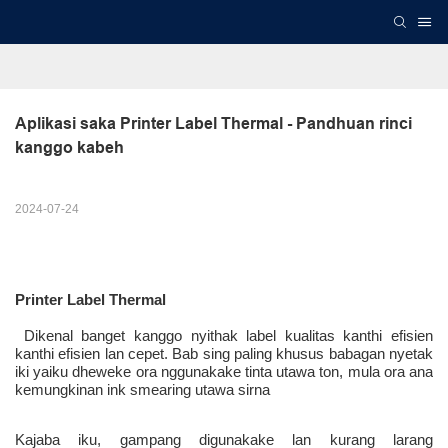
Aplikasi saka Printer Label Thermal - Pandhuan rinci 
kanggo kabeh
2024-07-24
 Dikenal banget kanggo nyithak label kualitas kanthi efisien 
kanthi efisien lan cepet. Bab sing paling khusus babagan nyetak 
iki yaiku dheweke ora nggunakake tinta utawa ton, mula ora ana 
kemungkinan ink smearing utawa sirna 
Kajaba iku, gampang digunakake lan kurang larang 