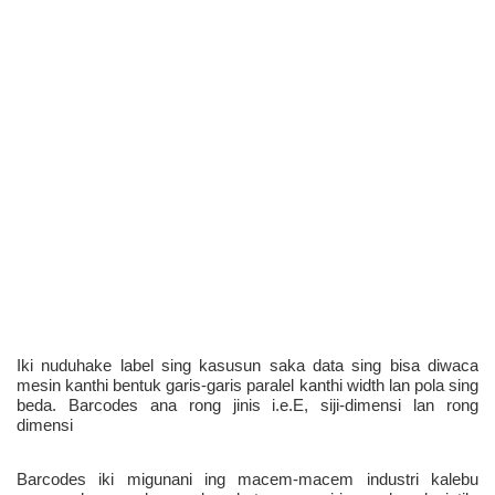
Iki nuduhake label sing kasusun saka data sing bisa diwaca 
mesin kanthi bentuk garis-garis paralel kanthi width lan pola sing 
beda. Barcodes ana rong jinis i.e.E, siji-dimensi lan rong 
dimensi 
Barcodes iki migunani ing macem-macem industri kalebu 