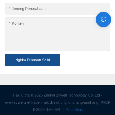
Jeneng Perusahaan
Konten
Ngirim Priksaan Saiki
Hak Cipta © 2025 Zhuhai Zywell Technology Co, Ltd -
www.zywell.net kabeh hak dilindhungi undhang-undhang.
粤ICP
备2022019545号
|
Peta Situs