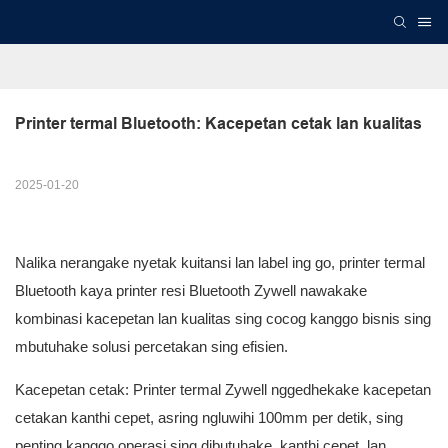
Printer termal Bluetooth: Kacepetan cetak lan kualitas
2025-01-20
Nalika nerangake nyetak kuitansi lan label ing go, printer termal
Bluetooth kaya printer resi Bluetooth Zywell nawakake
kombinasi kacepetan lan kualitas sing cocog kanggo bisnis sing
mbutuhake solusi percetakan sing efisien.
Kacepetan cetak: Printer termal Zywell nggedhekake kacepetan
cetakan kanthi cepet, asring ngluwihi 100mm per detik, sing
penting kanggo operasi sing dibutuhake, kanthi cepet, lan