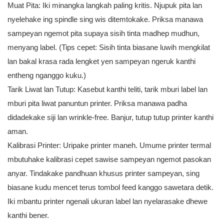
Muat Pita: Iki minangka langkah paling kritis. Njupuk pita lan
nyelehake ing spindle sing wis ditemtokake. Priksa manawa
sampeyan ngemot pita supaya sisih tinta madhep mudhun,
menyang label. (Tips cepet: Sisih tinta biasane luwih mengkilat
lan bakal krasa rada lengket yen sampeyan ngeruk kanthi
entheng nganggo kuku.)
Tarik Liwat lan Tutup: Kasebut kanthi teliti, tarik mburi label lan
mburi pita liwat panuntun printer. Priksa manawa padha
didadekake siji lan wrinkle-free. Banjur, tutup tutup printer kanthi
aman.
Kalibrasi Printer: Uripake printer maneh. Umume printer termal
mbutuhake kalibrasi cepet sawise sampeyan ngemot pasokan
anyar. Tindakake pandhuan khusus printer sampeyan, sing
biasane kudu mencet terus tombol feed kanggo sawetara detik.
Iki mbantu printer ngenali ukuran label lan nyelarasake dhewe
kanthi bener.