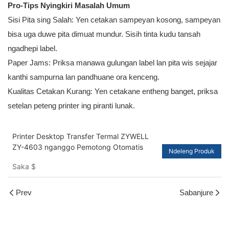
Pro-Tips Nyingkiri Masalah Umum
Sisi Pita sing Salah: Yen cetakan sampeyan kosong, sampeyan
bisa uga duwe pita dimuat mundur. Sisih tinta kudu tansah
ngadhepi label.
Paper Jams: Priksa manawa gulungan label lan pita wis sejajar
kanthi sampurna lan pandhuane ora kenceng.
Kualitas Cetakan Kurang: Yen cetakane entheng banget, priksa
setelan peteng printer ing piranti lunak.
Printer Desktop Transfer Termal ZYWELL
ZY-4603 nganggo Pemotong Otomatis
Ndeleng Produk
Saka
$
Prev
Sabanjure