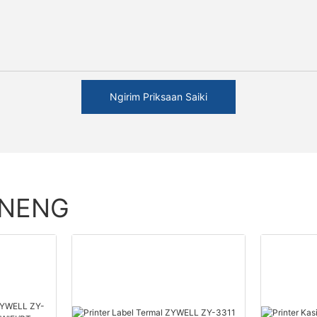
Ngirim Priksaan Saiki
ENENG