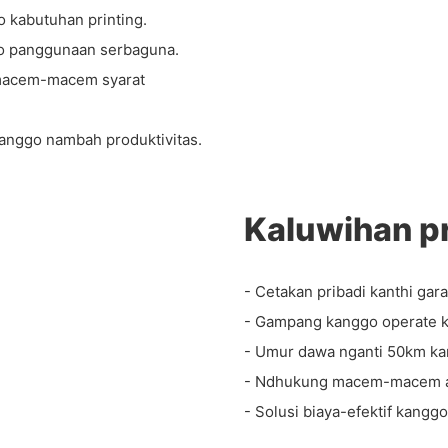
go kabutuhan printing.
ggo panggunaan serbaguna.
 macem-macem syarat
kanggo nambah produktivitas.
Kaluwihan p
- Cetakan pribadi kanthi gar
- Gampang kanggo operate ka
- Umur dawa nganti 50km ka
- Ndhukung macem-macem ant
- Solusi biaya-efektif kanggo 