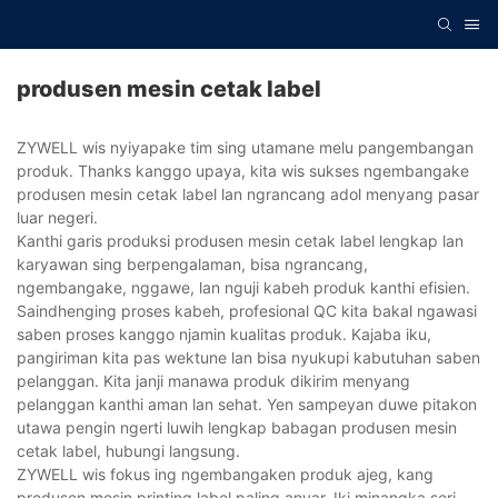
produsen mesin cetak label
ZYWELL wis nyiyapake tim sing utamane melu pangembangan
produk. Thanks kanggo upaya, kita wis sukses ngembangake
produsen mesin cetak label lan ngrancang adol menyang pasar
luar negeri.
Kanthi garis produksi produsen mesin cetak label lengkap lan
karyawan sing berpengalaman, bisa ngrancang,
ngembangake, nggawe, lan nguji kabeh produk kanthi efisien.
Saindhenging proses kabeh, profesional QC kita bakal ngawasi
saben proses kanggo njamin kualitas produk. Kajaba iku,
pangiriman kita pas wektune lan bisa nyukupi kabutuhan saben
pelanggan. Kita janji manawa produk dikirim menyang
pelanggan kanthi aman lan sehat. Yen sampeyan duwe pitakon
utawa pengin ngerti luwih lengkap babagan produsen mesin
cetak label, hubungi langsung.
ZYWELL wis fokus ing ngembangaken produk ajeg, kang
produsen mesin printing label paling anyar. Iki minangka seri