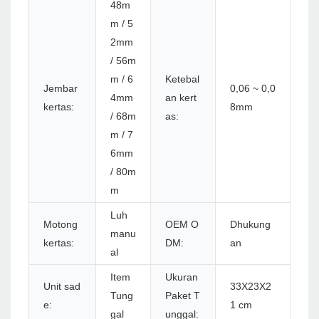
48m
m / 5
2mm
/ 56m
m / 6
Ketebal
Jembar
0,06 ~ 0,0
4mm
an kert
kertas:
8mm
/ 68m
as:
m / 7
6mm
/ 80m
m
Luh
Motong
OEM O
Dhukung
manu
kertas:
DM:
an
al
Item
Ukuran
Unit sad
33X23X2
Tung
Paket T
e:
1 cm
gal
unggal: