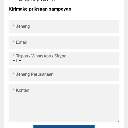
iOS 80mm barcode
thermal printer usb
Kirimake priksaan sampeyan
Jeneng
Email
Telpon / WhatsApp / Skype
+1
Jeneng Perusahaan
Konten