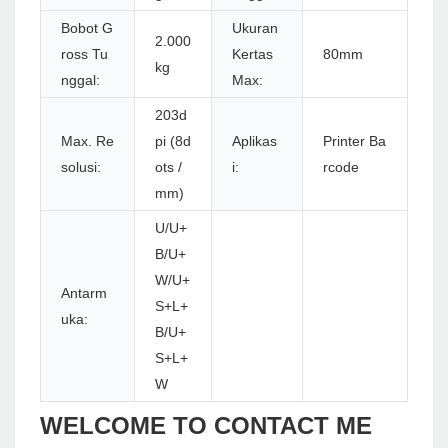
Bobot G
Ukuran
2.000
ross Tu
Kertas
80mm
kg
nggal:
Max:
203d
Max. Re
pi (8d
Aplikas
Printer Ba
solusi:
ots /
i:
rcode
mm)
U/U+
B/U+
W/U+
Antarm
S+L+
uka:
B/U+
S+L+
W
WELCOME TO CONTACT ME