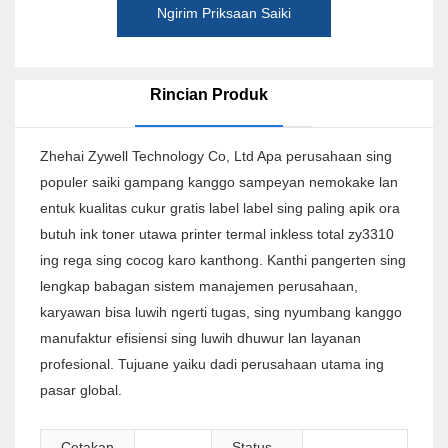
Ngirim Priksaan Saiki
Rincian Produk
Zhehai Zywell Technology Co, Ltd Apa perusahaan sing
populer saiki gampang kanggo sampeyan nemokake lan
entuk kualitas cukur gratis label label sing paling apik ora
butuh ink toner utawa printer termal inkless total zy3310
ing rega sing cocog karo kanthong. Kanthi pangerten sing
lengkap babagan sistem manajemen perusahaan,
karyawan bisa luwih ngerti tugas, sing nyumbang kanggo
manufaktur efisiensi sing luwih dhuwur lan layanan
profesional. Tujuane yaiku dadi perusahaan utama ing
pasar global.
Cetakan
Status