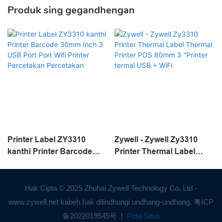
Produk sing gegandhengan
Printer Label ZY3310
Zywell - Zywell Zy3310
kanthi Printer Barcode
Printer Thermal Label
30mm Inch 3 USB Port
Thermal Printer POS
Port Wifi Printer
80mm 3 "Printer termal
Percetakan Percetakan
USB + WiFi
Hak Cipta © 2025 Zhuhai Zywell Technology Co, Ltd -
www.zywell.net kabeh hak dilindhungi undhang-undhang.
粤ICP
备2022019545号
|
Peta Situs