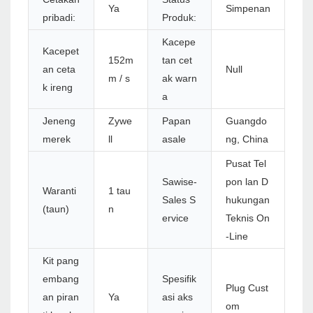
Ya
Simpenan
pribadi:
Produk:
Kacepe
Kacepet
152m
tan cet
an ceta
Null
m / s
ak warn
k ireng
a
Jeneng
Zywe
Papan
Guangdo
merek
ll
asale
ng, China
Pusat Tel
Sawise-
pon lan D
Waranti
1 tau
Sales S
hukungan
(taun)
n
ervice
Teknis On
-Line
Kit pang
embang
Spesifik
Plug Cust
an piran
Ya
asi aks
om