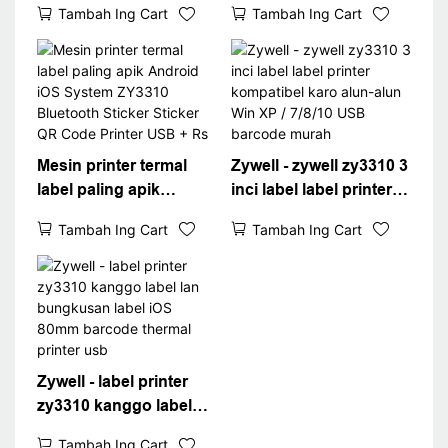
Tambah Ing Cart
Tambah Ing Cart
Port Wifi Printer
80mm 3 "Printer termal
Percetakan Percetakan
USB + WiFi
Mesin printer termal
Zywell - zywell zy3310 3
label paling apik
inci label label printer
Android iOS System
kompatibel karo alun-
Tambah Ing Cart
Tambah Ing Cart
ZY3310 Bluetooth
alun Win XP / 7/8/10
Sticker Sticker QR
USB barcode murah
Code Printer USB + Rs
Zywell - label printer
zy3310 kanggo label
lan bungkusan label
Tambah Ing Cart