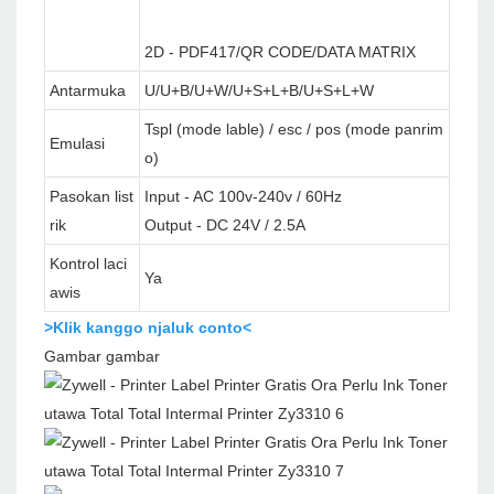
2D - PDF417/QR CODE/DATA MATRIX
Antarmuka
U/U+B/U+W/U+S+L+B/U+S+L+W
Tspl (mode lable) / esc / pos (mode panrim
Emulasi
o)
Pasokan list
Input - AC 100v-240v / 60Hz
rik
Output - DC 24V / 2.5A
Kontrol laci
Ya
awis
>Klik kanggo njaluk conto<
Gambar gambar