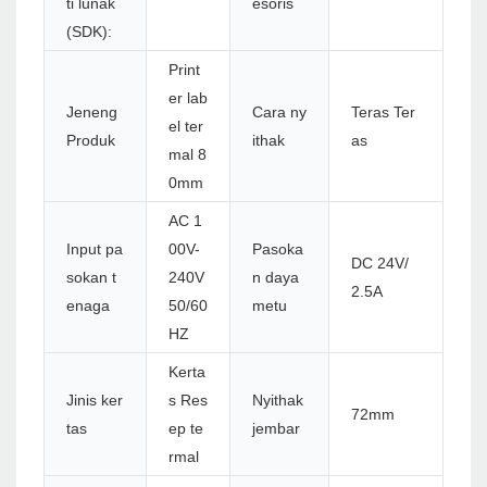
ti lunak
esoris
(SDK):
Print
er lab
Jeneng
Cara ny
Teras Ter
el ter
Produk
ithak
as
mal 8
0mm
AC 1
Input pa
00V-
Pasoka
DC 24V/
sokan t
240V
n daya
2.5A
enaga
50/60
metu
HZ
Kerta
Jinis ker
s Res
Nyithak
72mm
tas
ep te
jembar
rmal