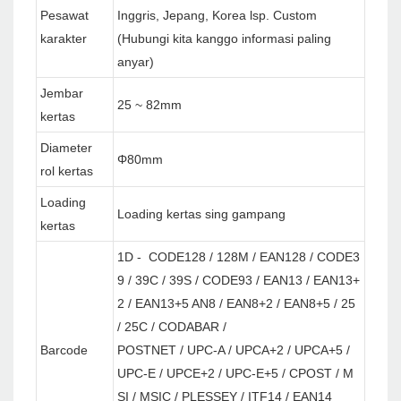
Pesawat
Inggris, Jepang, Korea lsp. Custom
karakter
(Hubungi kita kanggo informasi paling
anyar)
Jembar
25 ~ 82mm
kertas
Diameter
Φ80mm
rol kertas
Loading
Loading kertas sing gampang
kertas
1D - CODE128 / 128M / EAN128 / CODE3
9 / 39C / 39S / CODE93 / EAN13 / EAN13+
2 / EAN13+5 AN8 / EAN8+2 / EAN8+5 / 25
/ 25C / CODABAR /
Barcode
POSTNET / UPC-A / UPCA+2 / UPCA+5 /
UPC-E / UPCE+2 / UPC-E+5 / CPOST / M
SI / MSIC / PLESSEY / ITF14 / EAN14