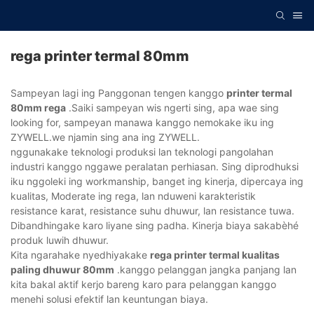
rega printer termal 80mm
Sampeyan lagi ing Panggonan tengen kanggo
printer termal
80mm rega
.Saiki sampeyan wis ngerti sing, apa wae sing
looking for, sampeyan manawa kanggo nemokake iku ing
ZYWELL.we njamin sing ana ing ZYWELL.
nggunakake teknologi produksi lan teknologi pangolahan
industri kanggo nggawe peralatan perhiasan. Sing diprodhuksi
iku nggoleki ing workmanship, banget ing kinerja, dipercaya ing
kualitas, Moderate ing rega, lan nduweni karakteristik
resistance karat, resistance suhu dhuwur, lan resistance tuwa.
Dibandhingake karo liyane sing padha. Kinerja biaya sakabèhé
produk luwih dhuwur.
Kita ngarahake nyedhiyakake
rega printer termal kualitas
paling dhuwur 80mm
.kanggo pelanggan jangka panjang lan
kita bakal aktif kerjo bareng karo para pelanggan kanggo
menehi solusi efektif lan keuntungan biaya.