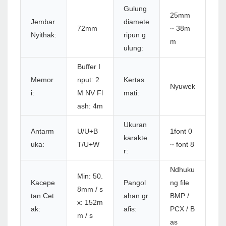
Gulung
25mm
Jembar
diamete
72mm
~ 38m
Nyithak:
ripun g
m
ulung:
Buffer I
Memor
nput: 2
Kertas
Nyuwek
i:
M NV Fl
mati:
ash: 4m
Ukuran
Antarm
U/U+B
1font 0
karakte
uka:
T/U+W
~ font 8
r:
Ndhuku
Min: 50.
Kacepe
Pangol
ng file
8mm / s
tan Cet
ahan gr
BMP /
x: 152m
ak:
afis:
PCX / B
m / s
as