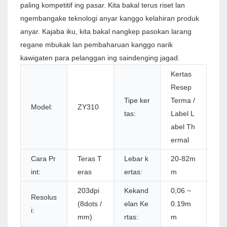
paling kompetitif ing pasar. Kita bakal terus riset lan
ngembangake teknologi anyar kanggo kelahiran produk
anyar. Kajaba iku, kita bakal nangkep pasokan larang
regane mbukak lan pembaharuan kanggo narik
kawigaten para pelanggan ing saindenging jagad.
Kertas
Resep
Tipe ker
Terma /
Model:
ZY310
tas:
Label L
abel Th
ermal
Cara Pr
Teras T
Lebar k
20-82m
int:
eras
ertas:
m
203dpi
Kekand
0,06 ~
Resolus
(8dots /
elan Ke
0.19m
i:
mm)
rtas:
m