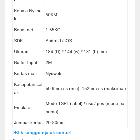
Kepala Nyitha
50KM
k
Bobot net
1.55KG
SDK
Android / iOS
Ukuran
184 (D) * 144 (w) * 131 (h) mm
Buffer Input
2M
Kertas mati
Nyuwek
Kacepetan cet
50.8mm / s (min), 152mm / s (maksimal)
ak
Mode TSPL (label) / esc / pos (mode pa
Emulasi
nrimo)
Jembar kertas
20-80mm
>Klik kanggo njaluk conto<