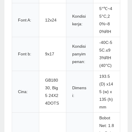
5°℃~4
Kondisi
5°C,2
Font A:
12x24
kerja:
0%~8
0%RH
-40C-5
Kondisi
5C.≤9
Font b:
9x17
panyim
3%RH
penan:
(40°C)
193.5
GB180
(D) x14
30, Big
Dimens
Cina:
5 (w) x
5 24X2
i:
135 (h)
4DOTS
mm
Bobot
Net: 1.8