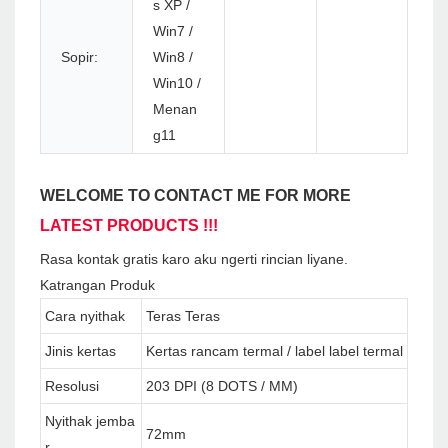
s XP /
Win7 /
Sopir:
Win8 /
Win10 /
Menan
g11
WELCOME TO CONTACT ME FOR MORE
LATEST PRODUCTS !!!
Rasa kontak gratis karo aku ngerti rincian liyane.
Katrangan Produk
Cara nyithak
Teras Teras
Jinis kertas
Kertas rancam termal / label label termal
Resolusi
203 DPI (8 DOTS / MM)
Nyithak jemba
72mm
r