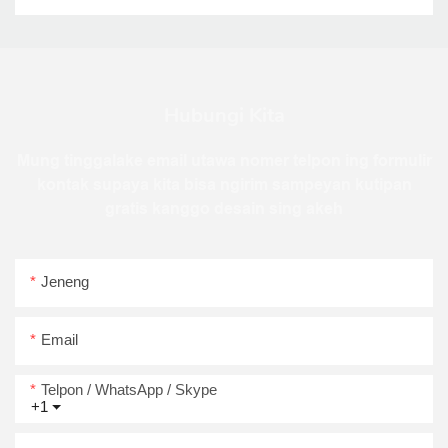
Hubungi Kita
Mung tinggalake email utawa nomer telpon ing formulir
kontak supaya kita bisa ngirim sampeyan kutipan
gratis kanggo desain sing akeh
Jeneng
Email
Telpon / WhatsApp / Skype
+1