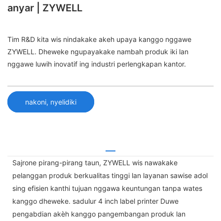
anyar | ZYWELL
Tim R&D kita wis nindakake akeh upaya kanggo nggawe
ZYWELL. Dheweke ngupayakake nambah produk iki lan
nggawe luwih inovatif ing industri perlengkapan kantor.
nakoni, nyelidiki
Sajrone pirang-pirang taun, ZYWELL wis nawakake
pelanggan produk berkualitas tinggi lan layanan sawise adol
sing efisien kanthi tujuan nggawa keuntungan tanpa wates
kanggo dheweke. sadulur 4 inch label printer Duwe
pengabdian akèh kanggo pangembangan produk lan