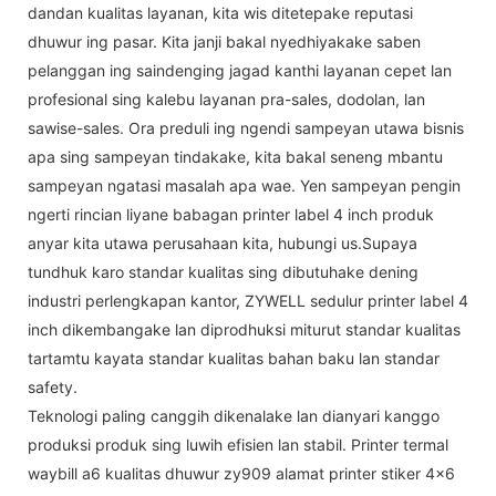
dandan kualitas layanan, kita wis ditetepake reputasi
dhuwur ing pasar. Kita janji bakal nyedhiyakake saben
pelanggan ing saindenging jagad kanthi layanan cepet lan
profesional sing kalebu layanan pra-sales, dodolan, lan
sawise-sales. Ora preduli ing ngendi sampeyan utawa bisnis
apa sing sampeyan tindakake, kita bakal seneng mbantu
sampeyan ngatasi masalah apa wae. Yen sampeyan pengin
ngerti rincian liyane babagan printer label 4 inch produk
anyar kita utawa perusahaan kita, hubungi us.Supaya
tundhuk karo standar kualitas sing dibutuhake dening
industri perlengkapan kantor, ZYWELL sedulur printer label 4
inch dikembangake lan diprodhuksi miturut standar kualitas
tartamtu kayata standar kualitas bahan baku lan standar
safety.
Teknologi paling canggih dikenalake lan dianyari kanggo
produksi produk sing luwih efisien lan stabil. Printer termal
waybill a6 kualitas dhuwur zy909 alamat printer stiker 4x6