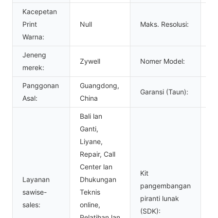
Kacepetan
57
Print
Null
Maks. Resolusi:
ut
Warna:
ba
Jeneng
Zywell
Nomer Model:
Z
merek:
Panggonan
Guangdong,
Garansi (Taun):
1-
Asal:
China
Bali lan
Ganti,
Liyane,
Repair, Call
Center lan
Kit
Layanan
Dhukungan
pangembangan
sawise-
Teknis
ya
piranti lunak
sales:
online,
(SDK):
Pelatihan lan