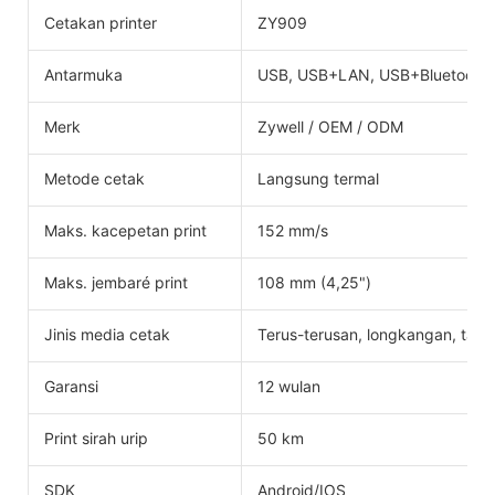
Cetakan printer
ZY909
Antarmuka
USB, USB+LAN, USB+Bluetooth,
Merk
Zywell / OEM / ODM
Metode cetak
Langsung termal
Maks. kacepetan print
152 mm/s
Maks. jembaré print
108 mm (4,25")
Jinis media cetak
Terus-terusan, longkangan, tand
Garansi
12 wulan
Print sirah urip
50 km
SDK
Android/IOS