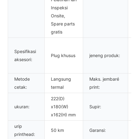
Inspeksi
Onsite,
Spare parts
gratis
US
Spesifikasi
Wa
Plug khusus
jeneng produk:
aksesori:
St
La
Metode
Langsung
Maks. jembaré
10
cetak:
termal
print:
222(D)
ukuran:
x180(W)
Supir:
W
x162(H) mm
urip
50 km
Garansi:
12
printhead: