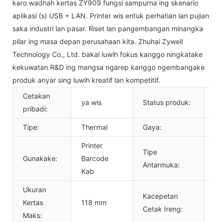
karo wadhah kertas ZY909 fungsi sampurna ing skenario
aplikasi (s) USB + LAN. Printer wis entuk perhatian lan pujian
saka industri lan pasar. Riset lan pangembangan minangka
pilar ing masa depan perusahaan kita. Zhuhai Zywell
Technology Co., Ltd. bakal luwih fokus kanggo ningkatake
kekuwatan R&D ing mangsa ngarep kanggo ngembangake
produk anyar sing luwih kreatif lan kompetitif.
Cetakan
ya wis
Status produk:
S
pribadi:
Tipe:
Thermal
Gaya:
Ir
Printer
Tipe
Gunakake:
Barcode
U
Antarmuka:
Kab
Ukuran
Kacepetan
Kertas
118 mm
1
Cetak Ireng:
Maks: