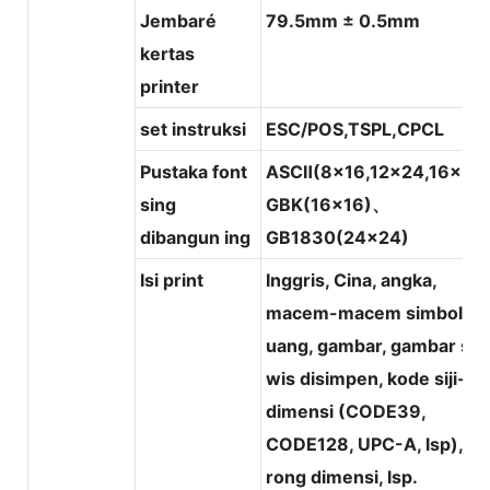
Jembaré
79.5mm ± 0.5mm
kertas
printer
set instruksi
ESC/POS,TSPL,CPCL
Pustaka font
ASCⅡ(8x16,12x24,16x32
sing
GBK(16x16)、
dibangun ing
GB1830(24x24)
Isi print
Inggris, Cina, angka,
macem-macem simbol ma
uang, gambar, gambar sin
wis disimpen, kode siji-
dimensi (CODE39,
CODE128, UPC-A, lsp), k
rong dimensi, lsp.