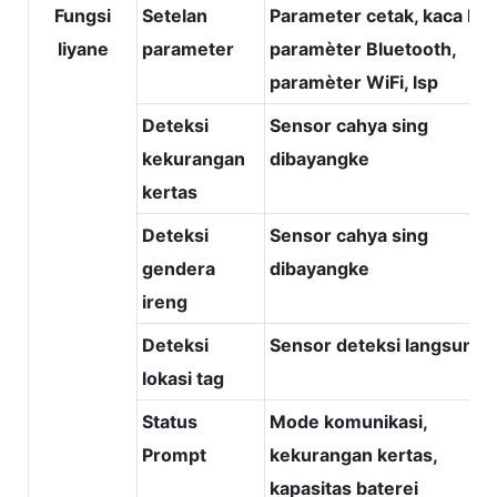
Fungsi
Setelan
Parameter cetak, kaca kod
liyane
parameter
paramèter Bluetooth,
paramèter WiFi, lsp
Deteksi
Sensor cahya sing
kekurangan
dibayangke
kertas
Deteksi
Sensor cahya sing
gendera
dibayangke
ireng
Deteksi
Sensor deteksi langsung
lokasi tag
Status
Mode komunikasi,
Prompt
kekurangan kertas,
kapasitas baterei