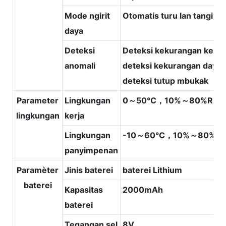
Mode ngirit
Otomatis turu lan tangi
daya
Deteksi
Deteksi kekurangan kerta
anomali
deteksi kekurangan daya,
deteksi tutup mbukak
Parameter
Lingkungan
0～50℃，10%～80%RH
lingkungan
kerja
Lingkungan
-10～60℃，10%～80%R
panyimpenan
Paramèter
Jinis baterei
baterei Lithium
baterei
Kapasitas
2000mAh
baterei
Tegangan sel
8V