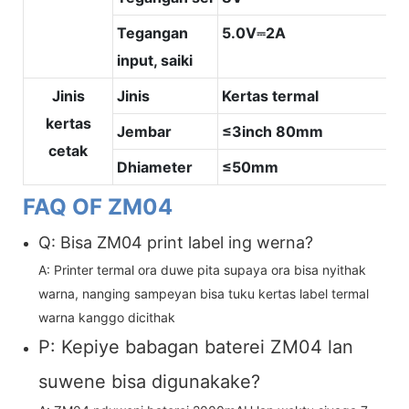
Tegangan
5.0V⎓2A
input, saiki
Jinis
Jinis
Kertas termal
kertas
Jembar
≤3inch 80mm
cetak
Dhiameter
≤50mm
FAQ OF ZM04
Q: Bisa ZM04 print label ing werna?
A: Printer termal ora duwe pita supaya ora bisa nyithak
warna, nanging sampeyan bisa tuku kertas label termal
warna kanggo dicithak
P: Kepiye babagan baterei ZM04 lan
suwene bisa digunakake?