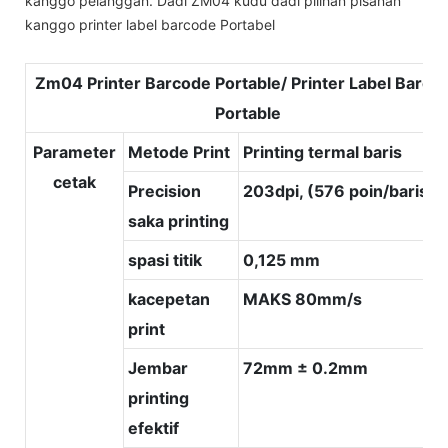
kanggo pelanggan. Dadi ZM04 kudu dadi pilihan pisanan
kanggo printer label barcode Portabel
Zm04 Printer Barcode Portable/ Printer Label Barco
Portable
Parameter
Metode Print
Printing termal baris
cetak
Precision
203dpi, (576 poin/baris)
saka printing
spasi titik
0,125 mm
kacepetan
MAKS 80mm/s
print
Jembar
72mm ± 0.2mm
printing
efektif