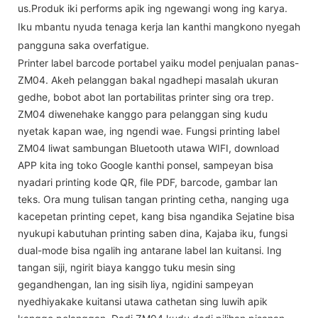
us.Produk iki performs apik ing ngewangi wong ing karya.
Iku mbantu nyuda tenaga kerja lan kanthi mangkono nyegah
pangguna saka overfatigue.
Printer label barcode portabel yaiku model penjualan panas-
ZM04. Akeh pelanggan bakal ngadhepi masalah ukuran
gedhe, bobot abot lan portabilitas printer sing ora trep.
ZM04 diwenehake kanggo para pelanggan sing kudu
nyetak kapan wae, ing ngendi wae. Fungsi printing label
ZM04 liwat sambungan Bluetooth utawa WIFI, download
APP kita ing toko Google kanthi ponsel, sampeyan bisa
nyadari printing kode QR, file PDF, barcode, gambar lan
teks. Ora mung tulisan tangan printing cetha, nanging uga
kacepetan printing cepet, kang bisa ngandika Sejatine bisa
nyukupi kabutuhan printing saben dina, Kajaba iku, fungsi
dual-mode bisa ngalih ing antarane label lan kuitansi. Ing
tangan siji, ngirit biaya kanggo tuku mesin sing
gegandhengan, lan ing sisih liya, ngidini sampeyan
nyedhiyakake kuitansi utawa cathetan sing luwih apik