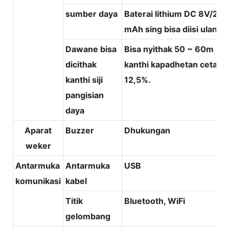
sumber daya
Baterai lithium DC 8V/20
mAh sing bisa diisi ulang
Dawane bisa
Bisa nyithak 50 ~ 60m
dicithak
kanthi kapadhetan cetak
kanthi siji
12,5%.
pangisian
daya
Aparat
Buzzer
Dhukungan
weker
Antarmuka
Antarmuka
USB
komunikasi
kabel
Titik
Bluetooth, WiFi
gelombang