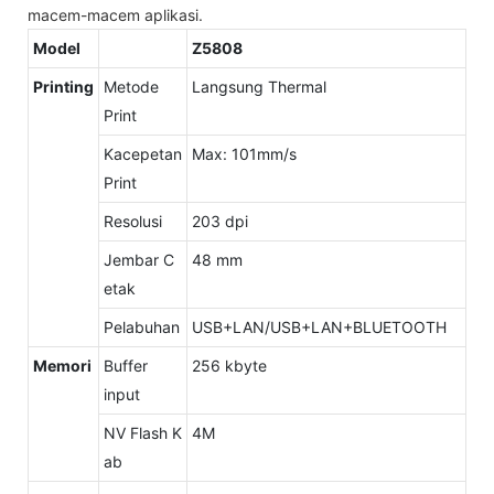
macem-macem aplikasi.
Model
Z5808
Printing
Metode
Langsung Thermal
Print
Kacepetan
Max: 101mm/s
Print
Resolusi
203 dpi
Jembar C
48 mm
etak
Pelabuhan
USB+LAN/USB+LAN+BLUETOOTH
Memori
Buffer
256 kbyte
input
NV Flash K
4M
ab