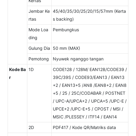
Kertas
Jembar Ke
45/40/35/30/25/20/15/57mm (Kerta
rtas
s backing)
Mode Loa
Pembungkus
ding
Gulung Dia
50 mm (MAX)
Pemotong
Nyuwek nganggo tangan
Kode Ba
1D
CODE128 / 128M/ EAN128/CODE39 /
r
39C/39S / CODE93/EAN13 / EAN13
+2 / EAN13+5 /AN8 /EAN8+2 / EAN8
+5 / 25 / 25C/CODABAR / POSTNET
/ UPC-A/UPCA+2 / UPCA+5 /UPC-E /
UPCE+2 /UPC-E+5 / CPOST / MSI /
MSIC /PLESSEY / ITF14 / EAN14
2D
PDF417 / Kode QR/Matriks data