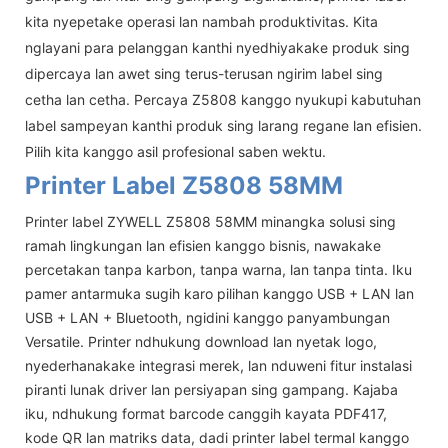
kita nyepetake operasi lan nambah produktivitas. Kita
nglayani para pelanggan kanthi nyedhiyakake produk sing
dipercaya lan awet sing terus-terusan ngirim label sing
cetha lan cetha. Percaya Z5808 kanggo nyukupi kabutuhan
label sampeyan kanthi produk sing larang regane lan efisien.
Pilih kita kanggo asil profesional saben wektu.
Printer Label Z5808 58MM
Printer label ZYWELL Z5808 58MM minangka solusi sing
ramah lingkungan lan efisien kanggo bisnis, nawakake
percetakan tanpa karbon, tanpa warna, lan tanpa tinta. Iku
pamer antarmuka sugih karo pilihan kanggo USB + LAN lan
USB + LAN + Bluetooth, ngidini kanggo panyambungan
Versatile. Printer ndhukung download lan nyetak logo,
nyederhanakake integrasi merek, lan nduweni fitur instalasi
piranti lunak driver lan persiyapan sing gampang. Kajaba
iku, ndhukung format barcode canggih kayata PDF417,
kode QR lan matriks data, dadi printer label termal kanggo