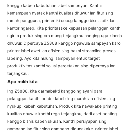
kanggo kabeh kabutuhan label sampeyan. Kanthi
kemampuan nyetak kanthi kualitas dhuwur lan fitur sing
ramah pangguna, printer iki cocog kanggo bisnis cilik lan
kantor ngarep. Kita prioritasake kepuasan pelanggan kanthi
ngirim produk sing ora mung terjangkau nanging uga kinerja
dhuwur. Dipercaya Z5808 kanggo ngawula sampeyan karo
printer label awet lan efisien sing bakal streamline proses
labeling. Ayo kita nulungi sampeyan entuk target
produktivitas kanthi solusi percetakan sing dipercaya lan
terjangkau.
Apa milih kita
Ing Z5808, kita darmabakti kanggo nglayani para
pelanggan kanthi printer label sing murah lan efisien sing
nyukupi kabeh kabutuhan. Produk kita nawakake printing
kualitas dhuwur kanthi rega terjangkau, dadi aset penting
kanggo bisnis kabeh ukuran. Kanthi persiyapan sing
gampang lan fitur sing gampang digunakake, printer label