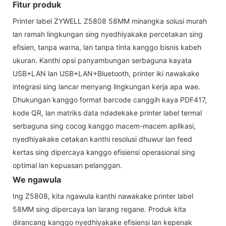
Fitur produk
Printer label ZYWELL Z5808 58MM minangka solusi murah
lan ramah lingkungan sing nyedhiyakake percetakan sing
efisien, tanpa warna, lan tanpa tinta kanggo bisnis kabeh
ukuran. Kanthi opsi panyambungan serbaguna kayata
USB+LAN lan USB+LAN+Bluetooth, printer iki nawakake
integrasi sing lancar menyang lingkungan kerja apa wae.
Dhukungan kanggo format barcode canggih kaya PDF417,
kode QR, lan matriks data ndadekake printer label termal
serbaguna sing cocog kanggo macem-macem aplikasi,
nyedhiyakake cetakan kanthi resolusi dhuwur lan feed
kertas sing dipercaya kanggo efisiensi operasional sing
optimal lan kepuasan pelanggan.
We ngawula
Ing Z5808, kita ngawula kanthi nawakake printer label
58MM sing dipercaya lan larang regane. Produk kita
dirancang kanggo nyedhiyakake efisiensi lan kepenak