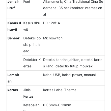
Jenis h
Font
Alfanumerik; Cina Tradisional Cina Se
uruf
derhana: 35 set karakter internasion
al
Kasus d
Kasus dhu
DC 12V/1A
huwit
wit
Sensor
Deteksi po
Microswitch
sisi print h
ead
Detektor K
Deteksi tandha jahitan, deteksi kerta
ertas
s ilang, detectio tutup mbukak
Lampir
Kabel USB, kabel power, manual
an
kertas
Jinis
Kertas Label Thermal
Kertas
Ketebalan
0.06mm-0.19mm