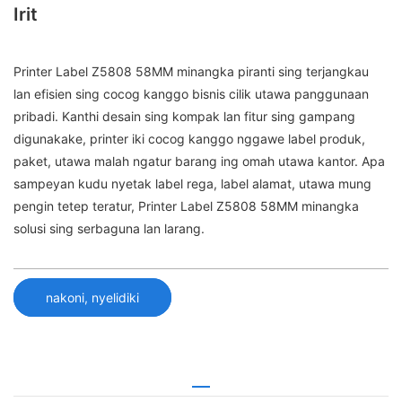
Irit
Printer Label Z5808 58MM minangka piranti sing terjangkau
lan efisien sing cocog kanggo bisnis cilik utawa panggunaan
pribadi. Kanthi desain sing kompak lan fitur sing gampang
digunakake, printer iki cocog kanggo nggawe label produk,
paket, utawa malah ngatur barang ing omah utawa kantor. Apa
sampeyan kudu nyetak label rega, label alamat, utawa mung
pengin tetep teratur, Printer Label Z5808 58MM minangka
solusi sing serbaguna lan larang.
nakoni, nyelidiki