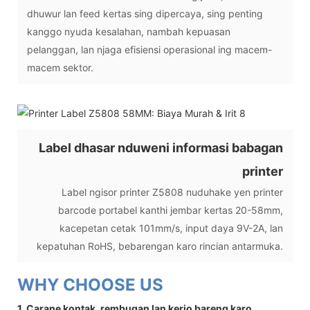
dhuwur lan feed kertas sing dipercaya, sing penting
kanggo nyuda kesalahan, nambah kepuasan
pelanggan, lan njaga efisiensi operasional ing macem-
macem sektor.
Label dhasar nduweni informasi babagan
printer
Label ngisor printer Z5808 nuduhake yen printer
barcode portabel kanthi jembar kertas 20-58mm,
kacepetan cetak 101mm/s, input daya 9V-2A, lan
kepatuhan RoHS, bebarengan karo rincian antarmuka.
WHY CHOOSE US
1. Carane kontak, rembugan lan kerjo bareng karo