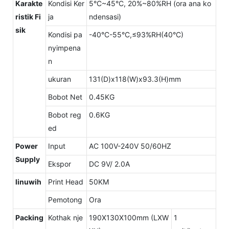
Karakte
Kondisi Ker
5°C~45°C, 20%~80%RH (ora ana ko
ristik Fi
ja
ndensasi)
sik
Kondisi pa
-40°C-55°C,≤93%RH(40°C)
nyimpena
n
ukuran
131(D)x118(W)x93.3(H)mm
Bobot Net
0.45KG
Bobot reg
0.6KG
ed
Power
Input
AC 100V-240V 50/60HZ
Supply
Ekspor
DC 9V/ 2.0A
linuwih
Print Head
50KM
Pemotong
Ora
Packing
Kothak nje
190X130X100mm (LXW
1