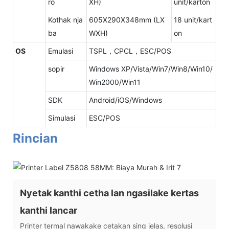
ro
XH)
unit/karton
Kothak nja
605X290X348mm (LX
18 unit/kart
ba
WXH)
on
OS
Emulasi
TSPL，CPCL，ESC/POS
sopir
Windows XP/Vista/Win7/Win8/Win10/
Win2000/Win11
SDK
Android/iOS/Windows
Simulasi
ESC/POS
Rincian
Nyetak kanthi cetha lan ngasilake kertas
kanthi lancar
Printer termal nawakake cetakan sing jelas, resolusi